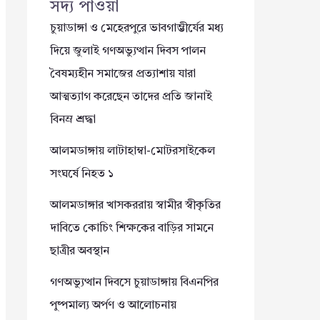
সদ্য পাওয়া
চুয়াডাঙ্গা ও মেহেরপুরে ভাবগাম্ভীর্যের মধ্য
দিয়ে জুলাই গণঅভ্যুত্থান দিবস পালন
বৈষম্যহীন সমাজের প্রত্যাশায় যারা
আত্মত্যাগ করেছেন তাদের প্রতি জানাই
বিনম্র শ্রদ্ধা
আলমডাঙ্গায় লাটাহাম্বা-মোটরসাইকেল
সংঘর্ষে নিহত ১
আলমডাঙ্গার খাসকররায় স্বামীর স্বীকৃতির
দাবিতে কোচিং শিক্ষকের বাড়ির সামনে
ছাত্রীর অবস্থান
গণঅভ্যুত্থান দিবসে চুয়াডাঙ্গায় বিএনপির
পুষ্পমাল্য অর্পণ ও আলোচনায়