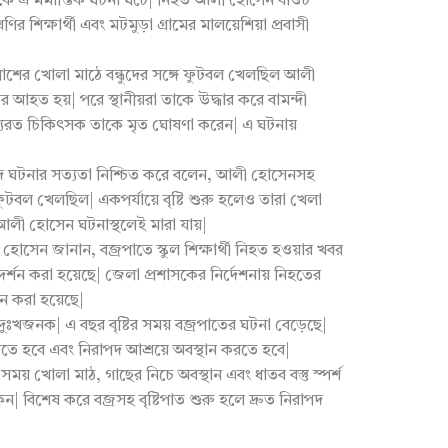
দিকে এ মর্মান্তিক ঘটনা ঘটে| নিহত আলী হোসেন বাওট
ির শিক্ষার্থী এবং মটমুড়া গ্রামের মালয়েশিয়া প্রবাসী
াড়ির পাশের খোলা মাঠে বন্ধুদের সঙ্গে ফুটবল খেলছিল আলী
 আহত হয়| পরে স্থানীয়রা তাকে উদ্ধার করে বামন্দী
তব্যরত চিকিৎসক তাকে মৃত ঘোষণা করেন| এ ঘটনায়
েদ ঘটনার সত্যতা নিশ্চিত করে বলেন, আলী হোসেনসহ
টবল খেলছিল| একপর্যায়ে বৃষ্টি শুরু হলেও তারা খেলা
আলী হোসেন ঘটনাস্থলেই মারা যায়|
 হোসেন জানান, বজ্রপাতে স্কুল শিক্ষার্থী নিহত হওয়ার খবর
দর্শন করা হয়েছে| জেলা প্রশাসকের নির্দেশনায় নিহতের
ান করা হয়েছে|
 দুঃখজনক| এ বছর বৃষ্টির সময় বজ্রপাতের ঘটনা বেড়েছে|
তে হবে এবং নিরাপদ আশ্রয়ে অবস্থান করতে হবে|
সময় খোলা মাঠ, গাছের নিচে অবস্থান এবং ধাতব বস্তু স্পর্শ
| বিশেষ করে বজ্রসহ বৃষ্টিপাত শুরু হলে দ্রুত নিরাপদ