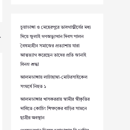
চুয়াডাঙ্গা ও মেহেরপুরে ভাবগাম্ভীর্যের মধ্য
দিয়ে জুলাই গণঅভ্যুত্থান দিবস পালন
→
বৈষম্যহীন সমাজের প্রত্যাশায় যারা
আত্মত্যাগ করেছেন তাদের প্রতি জানাই
বিনম্র শ্রদ্ধা
আলমডাঙ্গায় লাটাহাম্বা-মোটরসাইকেল
সংঘর্ষে নিহত ১
আলমডাঙ্গার খাসকররায় স্বামীর স্বীকৃতির
দাবিতে কোচিং শিক্ষকের বাড়ির সামনে
ছাত্রীর অবস্থান