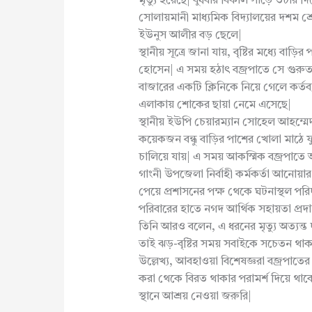
মৃত্যু হয়েছে| বুধবার বিকাল সাড়ে ৩টার 
সোলায়মানী মাধ্যমিক বিদ্যালয়ের দশম শ্রেণ
ইউনুস আলীর বড় ছেলে|
স্থানীয় সূত্রে জানা যায়, বৃষ্টির মধ্যে ব
হোসেন| এ সময় হঠাৎ বজ্রপাতে সে গুরুতর
বাজারের একটি ক্লিনিকে নিয়ে গেলে কর্
এলাকায় শোকের ছায়া নেমে এসেছে|
স্থানীয় ইউপি চেয়ারম্যান সোহেল আহম্ম
কয়েকজন বন্ধু বাড়ির পাশের খোলা মাঠে ফু
চালিয়ে যায়| এ সময় আকস্মিক বজ্রপাতে 
গাংনী উপজেলা নির্বাহী কর্মকর্তা আনোয়ার
পেয়ে প্রশাসনের পক্ষ থেকে ঘটনাস্থল পরি
পরিবারের হাতে নগদ আর্থিক সহায়তা প্রদ
তিনি আরও বলেন, এ ধরনের মৃত্যু অত্যন্ত
তাই ঝড়-বৃষ্টির সময় সবাইকে সচেতন থাক
উল্লেখ্য, আবহাওয়া বিশেষজ্ঞরা বজ্রপাতের 
করা থেকে বিরত থাকার পরামর্শ দিয়ে থাকেন
স্থানে আশ্রয় নেওয়া জরুরি|