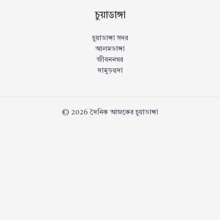
চুয়াডাঙ্গা
চুয়াডাঙ্গা সদর
আলমডাঙ্গা
জীবননগর
দামুড়হুদা
© 2026 দৈনিক আজকের চুয়াডাঙ্গা