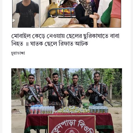
মোবাইল কেড়ে নেওয়ায় ছেলের ছুরিকাঘাতে বাবা
নিহত ॥ ঘাতক ছেলে রিফাত আটক
চুয়াডাঙ্গা