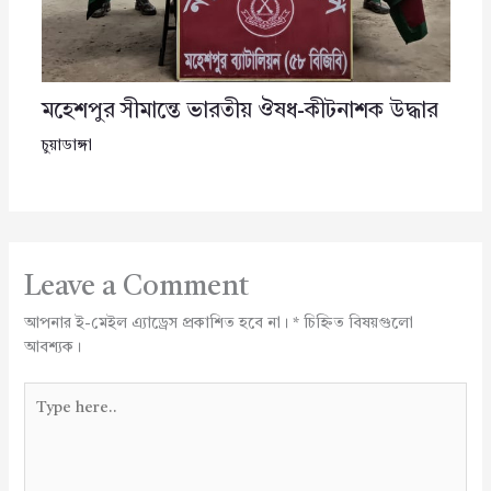
মহেশপুর সীমান্তে ভারতীয় ঔষধ-কীটনাশক উদ্ধার
চুয়াডাঙ্গা
Leave a Comment
আপনার ই-মেইল এ্যাড্রেস প্রকাশিত হবে না।
*
চিহ্নিত বিষয়গুলো
আবশ্যক।
Type
here..