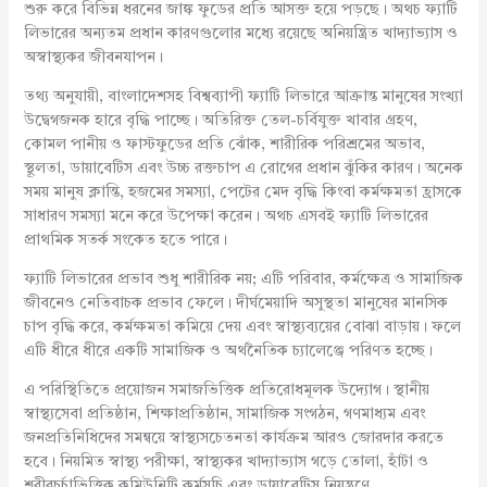
শুরু করে বিভিন্ন ধরনের জাঙ্ক ফুডের প্রতি আসক্ত হয়ে পড়ছে। অথচ ফ্যাটি
লিভারের অন্যতম প্রধান কারণগুলোর মধ্যে রয়েছে অনিয়ন্ত্রিত খাদ্যাভ্যাস ও
অস্বাস্থ্যকর জীবনযাপন।
তথ্য অনুযায়ী, বাংলাদেশসহ বিশ্বব্যাপী ফ্যাটি লিভারে আক্রান্ত মানুষের সংখ্যা
উদ্বেগজনক হারে বৃদ্ধি পাচ্ছে। অতিরিক্ত তেল-চর্বিযুক্ত খাবার গ্রহণ,
কোমল পানীয় ও ফাস্টফুডের প্রতি ঝোঁক, শারীরিক পরিশ্রমের অভাব,
স্থূলতা, ডায়াবেটিস এবং উচ্চ রক্তচাপ এ রোগের প্রধান ঝুঁকির কারণ। অনেক
সময় মানুষ ক্লান্তি, হজমের সমস্যা, পেটের মেদ বৃদ্ধি কিংবা কর্মক্ষমতা হ্রাসকে
সাধারণ সমস্যা মনে করে উপেক্ষা করেন। অথচ এসবই ফ্যাটি লিভারের
প্রাথমিক সতর্ক সংকেত হতে পারে।
ফ্যাটি লিভারের প্রভাব শুধু শারীরিক নয়; এটি পরিবার, কর্মক্ষেত্র ও সামাজিক
জীবনেও নেতিবাচক প্রভাব ফেলে। দীর্ঘমেয়াদি অসুস্থতা মানুষের মানসিক
চাপ বৃদ্ধি করে, কর্মক্ষমতা কমিয়ে দেয় এবং স্বাস্থ্যব্যয়ের বোঝা বাড়ায়। ফলে
এটি ধীরে ধীরে একটি সামাজিক ও অর্থনৈতিক চ্যালেঞ্জে পরিণত হচ্ছে।
এ পরিস্থিতিতে প্রয়োজন সমাজভিত্তিক প্রতিরোধমূলক উদ্যোগ। স্থানীয়
স্বাস্থ্যসেবা প্রতিষ্ঠান, শিক্ষাপ্রতিষ্ঠান, সামাজিক সংগঠন, গণমাধ্যম এবং
জনপ্রতিনিধিদের সমন্বয়ে স্বাস্থ্যসচেতনতা কার্যক্রম আরও জোরদার করতে
হবে। নিয়মিত স্বাস্থ্য পরীক্ষা, স্বাস্থ্যকর খাদ্যাভ্যাস গড়ে তোলা, হাঁটা ও
শরীরচর্চাভিত্তিক কমিউনিটি কর্মসূচি এবং ডায়াবেটিস নিয়ন্ত্রণে