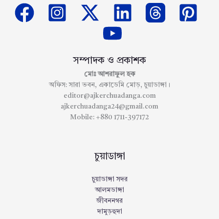
সম্পাদক ও প্রকাশক
মোঃ আশরাফুল হক
অফিস: সারা ভবন, একাডেমি মোড়, চুয়াডাঙ্গা।
editor@ajkerchuadanga.com
ajkerchuadanga24@gmail.com
Mobile: +880 1711-397172
চুয়াডাঙ্গা
চুয়াডাঙ্গা সদর
আলমডাঙ্গা
জীবননগর
দামুড়হুদা