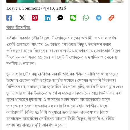
Leave a Comment
/
জুন 10, 2026
স্টাফ রিপোর্টার
বর্তমান সরকার সৌর বিদ্যুৎ উৎপাদনের লক্ষ্যে আগামী ৩০ সাল পর্যন্ত
একটি প্রকল্পের মাধ্যমে ১০ হাজার মেগওয়াট বিদ্যুৎ উৎপাদন করার
পরিকল্পনা হাতে নিয়েছে। যা এখন পর্যন্ত ১ হাজার ৭৮১ মেগাওয়াট বিদ্যুৎ
উৎপাদন করা সম্ভব হয়েছে। যা মোট উৎপাদনের ২ দশমিক ৩ থেকে ৪
দশমিক ৬ শতাংশ।
চুয়াডাঙ্গায় সৌরবিদ্যুৎভিত্তিক একটি আধুনিক ‘গ্রিন এনার্জি পার্ক’ স্থাপনের
উদ্যোগ গ্রহণের দাবি উঠেছে জাতীয় সংসদে। দেশের জ্বালানি নিরাপত্তা
নিশ্চিতকরণ, নবায়নযোগ্য জ্বালানির উৎপাদন বৃদ্ধি, কার্বন নিঃসরণ হ্রাস এবং
চুয়াডাঙ্গার সার্বিক উন্নয়নের স্বার্থে এ প্রকল্প বাস্তবায়নের প্রয়োজনীয়তার কথা
তুলে ধরেছেন চুয়াডাঙ্গা-১ আসনের সংসদ সদস্য অ্যাডভোকেট মাসুদ
পারভেজ রাসেল। গতকাল মঙ্গলবার বিকালে মহান জাতীয় সংসদে
কার্যপ্রণালী বিধির ৭১ বিধি অনুসারে জরুরি জন-গুরুত্বসম্পন্ন বিষয়ে
মনোযোগ আকর্ষণের নোটিশের মাধ্যমে তিনি বিদ্যুৎ, জ্বালানি ও খনিজ
সম্পদ মন্ত্রণালয়ের দৃষ্টি আকর্ষণ করেন।