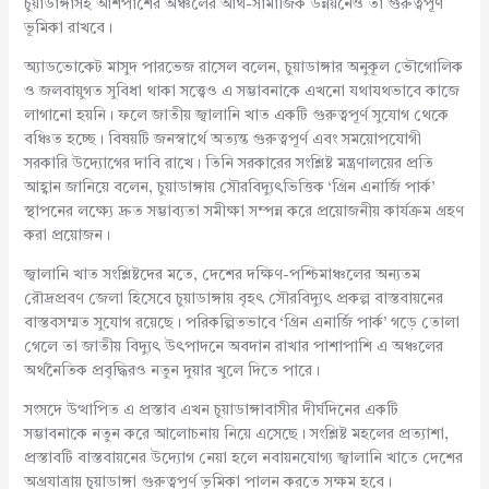
চুয়াডাঙ্গাসহ আশপাশের অঞ্চলের আর্থ-সামাজিক উন্নয়নেও তা গুরুত্বপূর্ণ
ভূমিকা রাখবে।
অ্যাডভোকেট মাসুদ পারভেজ রাসেল বলেন, চুয়াডাঙ্গার অনুকূল ভৌগোলিক
ও জলবায়ুগত সুবিধা থাকা সত্ত্বেও এ সম্ভাবনাকে এখনো যথাযথভাবে কাজে
লাগানো হয়নি। ফলে জাতীয় জ্বালানি খাত একটি গুরুত্বপূর্ণ সুযোগ থেকে
বঞ্চিত হচ্ছে। বিষয়টি জনস্বার্থে অত্যন্ত গুরুত্বপূর্ণ এবং সময়োপযোগী
সরকারি উদ্যোগের দাবি রাখে। তিনি সরকারের সংশ্লিষ্ট মন্ত্রণালয়ের প্রতি
আহ্বান জানিয়ে বলেন, চুয়াডাঙ্গায় সৌরবিদ্যুৎভিত্তিক ‘গ্রিন এনার্জি পার্ক’
স্থাপনের লক্ষ্যে দ্রুত সম্ভাব্যতা সমীক্ষা সম্পন্ন করে প্রয়োজনীয় কার্যক্রম গ্রহণ
করা প্রয়োজন।
জ্বালানি খাত সংশ্লিষ্টদের মতে, দেশের দক্ষিণ-পশ্চিমাঞ্চলের অন্যতম
রৌদ্রপ্রবণ জেলা হিসেবে চুয়াডাঙ্গায় বৃহৎ সৌরবিদ্যুৎ প্রকল্প বাস্তবায়নের
বাস্তবসম্মত সুযোগ রয়েছে। পরিকল্পিতভাবে ‘গ্রিন এনার্জি পার্ক’ গড়ে তোলা
গেলে তা জাতীয় বিদ্যুৎ উৎপাদনে অবদান রাখার পাশাপাশি এ অঞ্চলের
অর্থনৈতিক প্রবৃদ্ধিরও নতুন দুয়ার খুলে দিতে পারে।
সংসদে উত্থাপিত এ প্রস্তাব এখন চুয়াডাঙ্গাবাসীর দীর্ঘদিনের একটি
সম্ভাবনাকে নতুন করে আলোচনায় নিয়ে এসেছে। সংশ্লিষ্ট মহলের প্রত্যাশা,
প্রস্তাবটি বাস্তবায়নের উদ্যোগ নেয়া হলে নবায়নযোগ্য জ্বালানি খাতে দেশের
অগ্রযাত্রায় চুয়াডাঙ্গা গুরুত্বপূর্ণ ভূমিকা পালন করতে সক্ষম হবে।