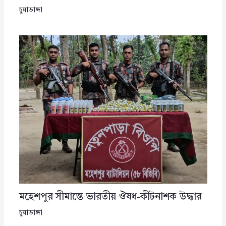
চুয়াডাঙ্গা
মহেশপুর সীমান্তে ভারতীয় ঔষধ-কীটনাশক উদ্ধার
চুয়াডাঙ্গা