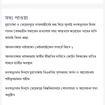
সদ্য পাওয়া
চুয়াডাঙ্গা ও মেহেরপুরে ভাবগাম্ভীর্যের মধ্য দিয়ে জুলাই গণঅভ্যুত্থান দিবস
পালন বৈষম্যহীন সমাজের প্রত্যাশায় যারা আত্মত্যাগ করেছেন তাদের প্রতি
জানাই বিনম্র শ্রদ্ধা
আলমডাঙ্গায় লাটাহাম্বা-মোটরসাইকেল সংঘর্ষে নিহত ১
আলমডাঙ্গার খাসকররায় স্বামীর স্বীকৃতির দাবিতে কোচিং শিক্ষকের বাড়ির
সামনে ছাত্রীর অবস্থান
গণঅভ্যুত্থান দিবসে চুয়াডাঙ্গায় বিএনপির পুষ্পমাল্য অর্পণ ও আলোচনায়
শরীফুজ্জামান শরীফ
গণঅভ্যুত্থান দিবসে মেহেরপুর বিশ্ববিদ্যালয়ে শোভাযাত্রা ও আলোচনা সভা
অনুষ্ঠিত