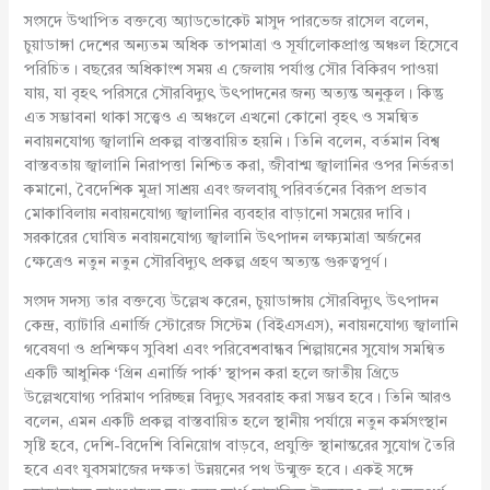
সংসদে উত্থাপিত বক্তব্যে অ্যাডভোকেট মাসুদ পারভেজ রাসেল বলেন,
চুয়াডাঙ্গা দেশের অন্যতম অধিক তাপমাত্রা ও সূর্যালোকপ্রাপ্ত অঞ্চল হিসেবে
পরিচিত। বছরের অধিকাংশ সময় এ জেলায় পর্যাপ্ত সৌর বিকিরণ পাওয়া
যায়, যা বৃহৎ পরিসরে সৌরবিদ্যুৎ উৎপাদনের জন্য অত্যন্ত অনুকূল। কিন্তু
এত সম্ভাবনা থাকা সত্ত্বেও এ অঞ্চলে এখনো কোনো বৃহৎ ও সমন্বিত
নবায়নযোগ্য জ্বালানি প্রকল্প বাস্তবায়িত হয়নি। তিনি বলেন, বর্তমান বিশ্ব
বাস্তবতায় জ্বালানি নিরাপত্তা নিশ্চিত করা, জীবাশ্ম জ্বালানির ওপর নির্ভরতা
কমানো, বৈদেশিক মুদ্রা সাশ্রয় এবং জলবায়ু পরিবর্তনের বিরূপ প্রভাব
মোকাবিলায় নবায়নযোগ্য জ্বালানির ব্যবহার বাড়ানো সময়ের দাবি।
সরকারের ঘোষিত নবায়নযোগ্য জ্বালানি উৎপাদন লক্ষ্যমাত্রা অর্জনের
ক্ষেত্রেও নতুন নতুন সৌরবিদ্যুৎ প্রকল্প গ্রহণ অত্যন্ত গুরুত্বপূর্ণ।
সংসদ সদস্য তার বক্তব্যে উল্লেখ করেন, চুয়াডাঙ্গায় সৌরবিদ্যুৎ উৎপাদন
কেন্দ্র, ব্যাটারি এনার্জি স্টোরেজ সিস্টেম (বিইএসএস), নবায়নযোগ্য জ্বালানি
গবেষণা ও প্রশিক্ষণ সুবিধা এবং পরিবেশবান্ধব শিল্পায়নের সুযোগ সমন্বিত
একটি আধুনিক ‘গ্রিন এনার্জি পার্ক’ স্থাপন করা হলে জাতীয় গ্রিডে
উল্লেখযোগ্য পরিমাণ পরিচ্ছন্ন বিদ্যুৎ সরবরাহ করা সম্ভব হবে। তিনি আরও
বলেন, এমন একটি প্রকল্প বাস্তবায়িত হলে স্থানীয় পর্যায়ে নতুন কর্মসংস্থান
সৃষ্টি হবে, দেশি-বিদেশি বিনিয়োগ বাড়বে, প্রযুক্তি স্থানান্তরের সুযোগ তৈরি
হবে এবং যুবসমাজের দক্ষতা উন্নয়নের পথ উন্মুক্ত হবে। একই সঙ্গে