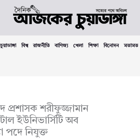
চুয়াডাঙ্গা
বিশ্ব
রাজনীতি
বাণিজ্য
খেলা
শিক্ষা
বিনোদন
মতামত
ষদ প্রশাসক শরীফুজ্জামান
পিটাল ইউনিভার্সিটি অব
 পদে নিযুক্ত