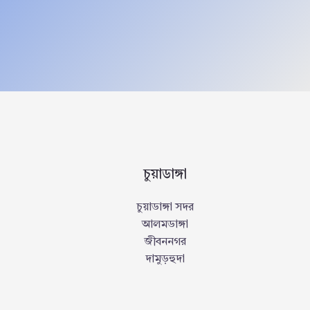
চুয়াডাঙ্গা
চুয়াডাঙ্গা সদর
আলমডাঙ্গা
জীবননগর
দামুড়হুদা