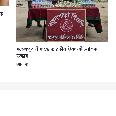
তে
মহেশপুর সীমান্তে ভারতীয় ঔষধ-কীটনাশক
উদ্ধার
চুয়াডাঙ্গা