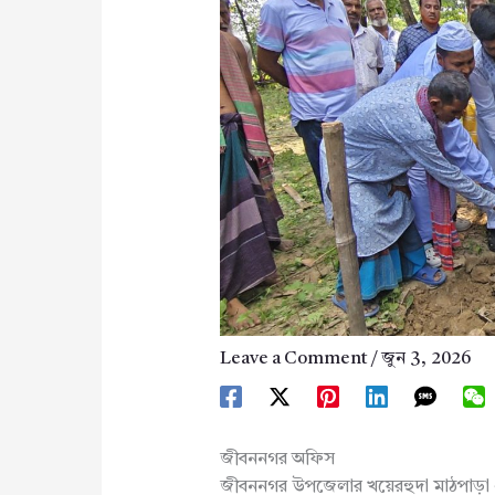
Leave a Comment
/
জুন 3, 2026
জীবননগর অফিস
জীবননগর উপজেলার খয়েরহুদা মাঠপাড়া 