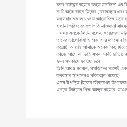
জন্য ‘বাইতুর রহমান জামে মসজিদ’-এর ভিত
সাথী অটো রাইস মিলের চেয়ারম্যান এবং 
মঙ্গলবার সকাল ১০টায় আয়োজিত উদ্বোধন
ওলামা পরিষদের সভাপতি মাওলানা মাহবুব
এসময় এসকে লিটন বলেন, খয়েরহুদা মাঠপা
তাদের ভালোবাসা ও প্রত্যাশার প্রতিদান 
করেছি| আল্লাহ আমাকে অনেক কিছু দিয়েছে
কাজে আসে না| তাই এমন একটি প্রতিষ্ঠ
জন্য সদকায়ে জারিয়া হবে|
তিনি আরও জানান, মসজিদের পাশেই একটি
কবরস্থান স্থাপনেরও পরিকল্পনা রয়েছে|
এসয় উপস্থিত ছিলেন জীবননগর উপজেলা
এসকে লিটনের পিতা আব্দুর রহমান, মাওলান