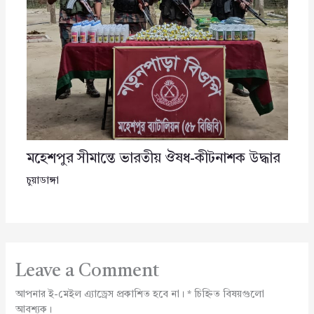
মহেশপুর সীমান্তে ভারতীয় ঔষধ-কীটনাশক উদ্ধার
চুয়াডাঙ্গা
Leave a Comment
আপনার ই-মেইল এ্যাড্রেস প্রকাশিত হবে না।
*
চিহ্নিত বিষয়গুলো
আবশ্যক।