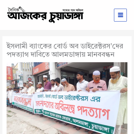
Skip
to
content
ইসলামী ব্যাংকের বোর্ড অব ডাইরেক্টরস’দের
পদত্যাগ দাবিতে আলমডাঙ্গায় মানববন্ধন