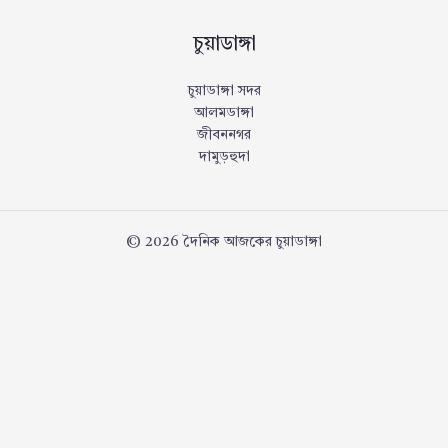
চুয়াডাঙ্গা
চুয়াডাঙ্গা সদর
আলমডাঙ্গা
জীবননগর
দামুড়হুদা
© 2026 দৈনিক আজকের চুয়াডাঙ্গা