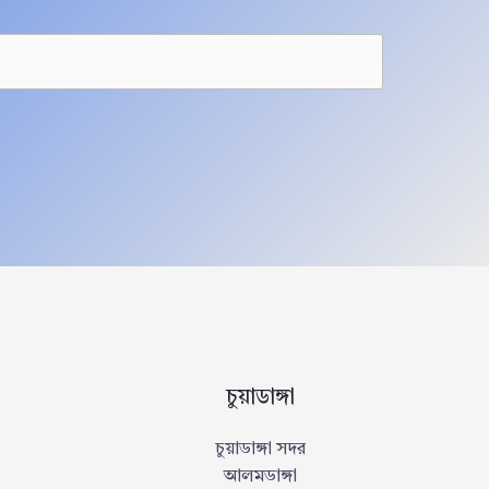
চুয়াডাঙ্গা
চুয়াডাঙ্গা সদর
আলমডাঙ্গা