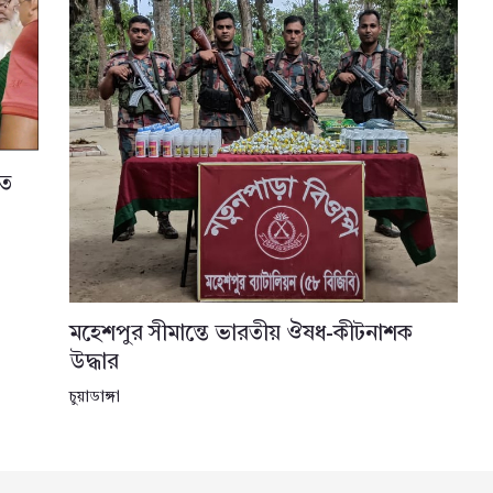
তে
মহেশপুর সীমান্তে ভারতীয় ঔষধ-কীটনাশক
উদ্ধার
চুয়াডাঙ্গা