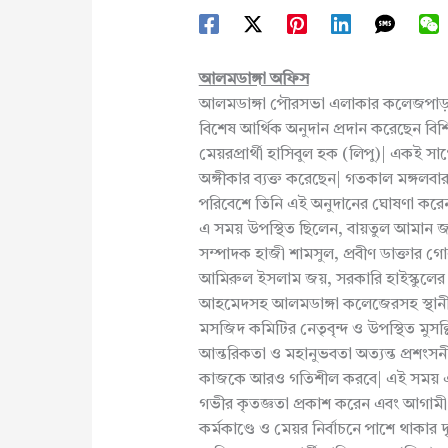
আলমডাঙ্গা অফিস
আলমডাঙ্গা পৌরসভা এলাকার কলেজপাড়া
বিশেষ আর্থিক অনুদান প্রদান করেছেন বিশ
মেয়রপ্রার্থী হাসিবুল হক (লিপু)| একই স
অঙ্গীকার ব্যক্ত করেছেন| গতকাল মঙ্গলবার ব
পরিবেশে তিনি এই অনুদানের ঘোষণা করে
এ সময় উপস্থিত ছিলেন, বায়তুল আমান 
সম্পাদক হাজী শামসুল, প্রবীণ ডাক্তার 
আমিরুল ইসলাম জয়, সরকারি হাইস্কুলের
আহমেদসহ আলমডাঙ্গা কলেজেরসহ স্থানীয় গণ্
মসজিদ কমিটির নেতৃবৃন্দ ও উপস্থিত মুসল্লি
আন্তরিকতা ও মহানুভবতা অত্যন্ত প্রশংস
কাজকে আরও গতিশীল করবে| এই সময় এলাকা
গভীর কৃতজ্ঞতা প্রকাশ করেন এবং আগাম
কর্মকাণ্ডে ও মেয়র নির্বাচনে পাশে থাকার দৃ