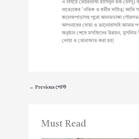
এ বিষয়ে মেয়রপ্রার্থী হাসিবুল হক (লিপ
প্রত্যেকের ˆনতিক ও ধর্মীয় দায়িত্ব| আ
কলেজপাড়াসহ পুরো আলমডাঙ্গা পৌরসভার 
আপনাদের দোয়া ও ভালোবাসাই আমার পথচ
অনুষ্ঠান শেষে মসজিদের উন্নয়ন, মুসলিম
দোয়া ও মোনাজাত করা হয়|
←
Previous পোস্ট
Must Read