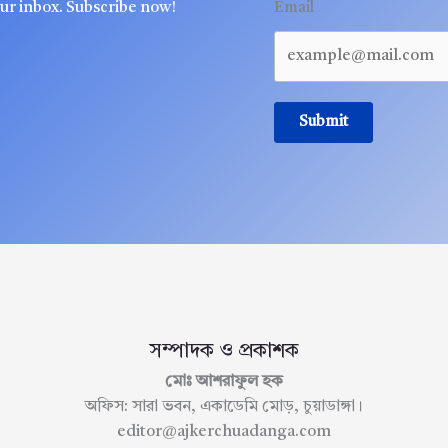
our inbox. Subscribe now!
Email
Submit
সম্পাদক ও প্রকাশক
মোঃ আশরাফুল হক
অফিস: সারা ভবন, একাডেমি মোড়, চুয়াডাঙ্গা।
editor@ajkerchuadanga.com