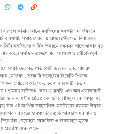
 বায়তুল আমান জামে মসজিদের অবকাঠামো উন্নয়নে
িষ্ট ব্যবসায়ী, সমাজসেবক ও আসন্ন পৌরসভা নির্বাচনের
াথে তিনি মসজিদের সার্বিক উন্নয়নে সবসময় পাশে থাকার দৃঢ়
াদ আছর মসজিদ প্রাঙ্গণে এক সংক্ষিপ্ত ও সৌহার্দ্যপূর্ণ
ন|
জামে মসজিদের সভাপতি হাজী জহুরুল হক, সাধারণ
গোলাম মোস্তফা , সরকারি কলেজের ইংরেজি শিক্ষক
 শিক্ষক সোহেল আহমেদ, তরুণ ব্যাবসায়ী তিতাস
যমান্য ব্যক্তিবর্গ, অসংখ্য মুসল্লি এবং অত্র এলাকাবাসী|
রা জানান, ধর্মীয় প্রতিষ্ঠানের প্রতি হাসিবুল হক লিপুর এই
নীয়| তাঁর এই আর্থিক সহযোগিতা মসজিদের চলমান উন্নয়ন
র সর্বস্তরের জনগণ তাঁর প্রতি আন্তরিক ধন্যবাদ ও
ী দিনে তাঁর যেকোনো সামাজিক ও জনকল্যাণমূলক
ঢ় প্রত্যাশা ব্যক্ত করেন|