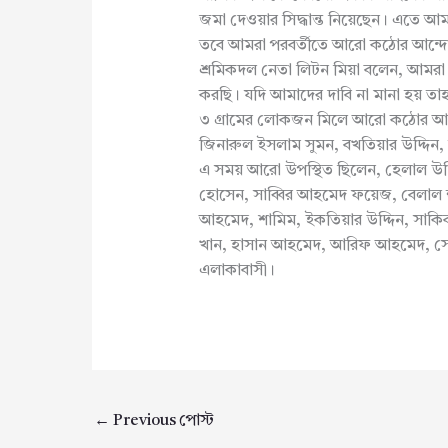
জমা দেওয়ার সিদ্ধান্ত নিয়েছেন। এতে আমর
তবে আমরা পরবর্তীতে আরো কঠোর আন্
শ্রমিকদল নেতা লিটন মিয়া বলেন, আমরা
করছি। যদি আমাদের দাবি না মানা হয় 
৩ গ্রামের লোকজন মিলে আরো কঠোর আন্দ
জিনারুল ইসলাম সুমন, বখতিয়ার উদ্দিন, 
এ সময় আরো উপস্থিত ছিলেন, হেলাল উদ্
হোসেন, সাব্বির আহমেদ ফয়েজ, বেলাল 
আহমেদ, শামিম, ইকতিয়ার উদ্দিন, সাকিব 
খান, হাসান আহমেদ, আরিফ আহমেদ, সোহ
এলাকাবাসী।
←
Previous পোস্ট