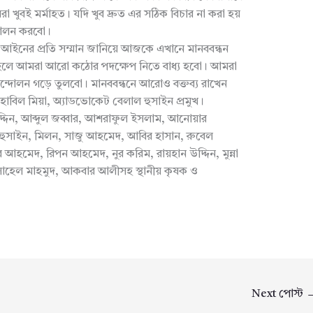
া খুবই মর্মাহত। যদি খুব দ্রুত এর সঠিক বিচার না করা হয়
দোলন করবো।
 আইনের প্রতি সম্মান জানিয়ে আজকে এখানে মানববন্ধন
তাহলে আমরা আরো কঠোর পদক্ষেপ নিতে বাধ্য হবো। আমরা
োলন গড়ে তুলবো। মানববন্ধনে আরোও বক্তব্য রাখেন
হাবিল মিয়া, অ্যাডভোকেট বেলাল হুসাইন প্রমুখ।
দিন, আব্দুল জব্বার, আশরাফুল ইসলাম, আনোয়ার
হুসাইন, মিলন, সাজু আহমেদ, আবির হাসান, রুবেল
আহমেদ, রিপন আহমেদ, নুর করিম, রায়হান উদ্দিন, মুন্না
েল মাহমুদ, আকবার আলীসহ স্থানীয় কৃষক ও
Next পোস্ট