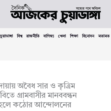
চুয়াডাঙ্গা
বিশ্ব
রাজনীতি
বাণিজ্য
খেলা
শিক্ষা
বিনোদন
মতামত
য়ায় অবৈধ সার ও কৃত্রিম
াবিতে গ্রামবাসীর মানববন্ধন
া হলে কঠোর আন্দোলনের