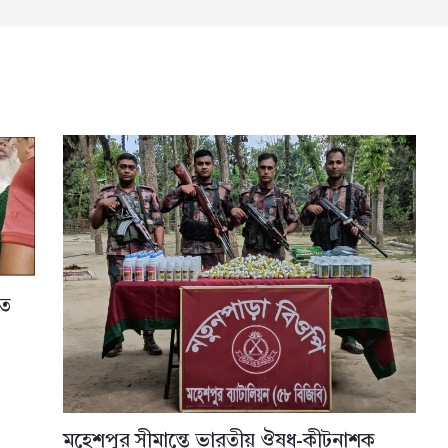
তে
মহেশপুর সীমান্তে ভারতীয় ঔষধ-কীটনাশক