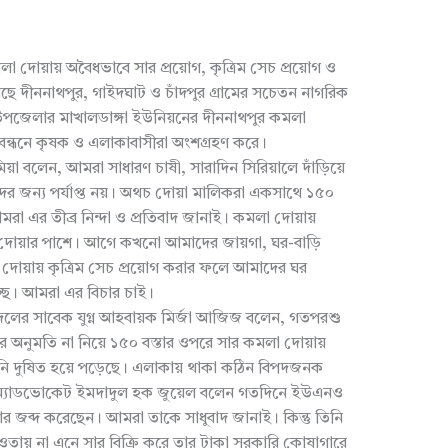
া দোয়ায় অবৈধভাবে সার প্রয়োগ, কৃত্রিম সেচ প্রয়োগ ও
রেছে দীননাথপুর, গাইদঘাট ও চাঁদপুর গ্রামের সচেতন নাগরিক
পজেলার মাখালডাঙ্গা ইউনিয়নের দীননাথপুর কমলা
ববন্ধনে কৃষক ও এলাকাবাসীরা অংশগ্রহণ করে।
া বলেন, আমরা সাধারণ চাষী, সারাদিন সিরিয়ালে দাঁড়িয়ে
র জন্য পর্যাপ্ত নয়। অথচ দোয়া মালিকরা একসাথে ১৫০
মরা এর তীব্র নিন্দা ও প্রতিবাদ জানাই। কমলা দোয়ায়
ড়ি দোয়ার পাশে। আগে কখনো আমাদের জায়গা, ঘর-বাড়ি
া দোয়ায় কৃত্রিম সেচ প্রয়োগ করার ফলে আমাদের ঘর
চ্ছে। আমরা এর বিচার চাই।
ত্রদলের সাবেক যুগ্ন আহবায়ক মির্জা আজিজ বলেন, গতপরশু
র অনুমতি না নিয়ে ১৫০ বস্তার ওপরে সার কমলা দোয়ায়
নি দুষিত হয়ে পড়েছে। এলাকায় থাকা কঠিন বিপদজনক
 অ্যাডভোকেট ইমদাদুল হক জুয়েল বলেন গতদিনে ইউএনও
র জব্দ করেছেন। আমরা তাকে সাধুবাদ জানাই। কিন্তু তিনি
য় না এনে সার বিক্রি করে তার টাকা সরকারি কোষাগারে