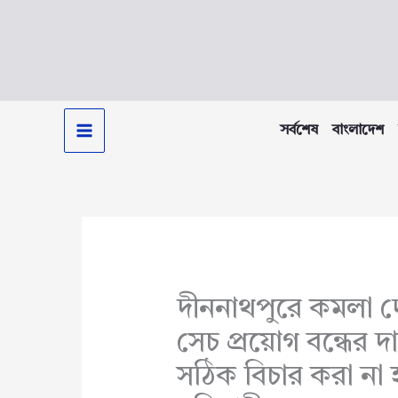
Skip
to
content
সর্বশেষ
বাংলাদেশ
দীননাথপুরে কমলা দো
সেচ প্রয়োগ বন্ধের দ
সঠিক বিচার করা ন