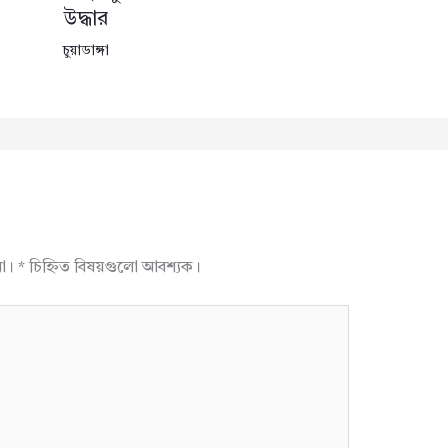
উদ্ধার
চুয়াডাঙ্গা
না।
*
চিহ্নিত বিষয়গুলো আবশ্যক।