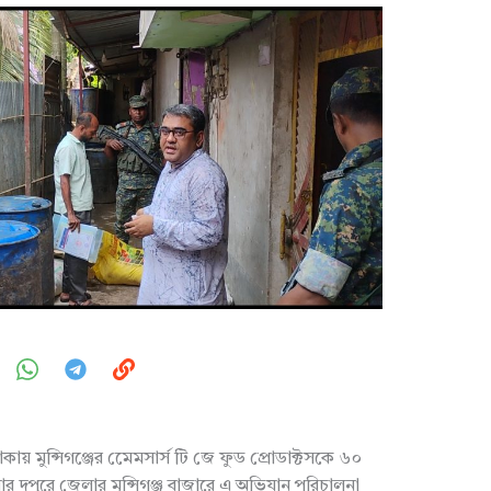
থাকায় মুন্সিগঞ্জের মেেমসার্স টি জে ফুড প্রোডাক্টসকে ৬০
র দুপুরে জেলার মুন্সিগঞ্জ বাজারে এ অভিযান পরিচালনা