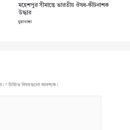
মহেশপুর সীমান্তে ভারতীয় ঔষধ-কীটনাশক
উদ্ধার
চুয়াডাঙ্গা
না।
*
চিহ্নিত বিষয়গুলো আবশ্যক।