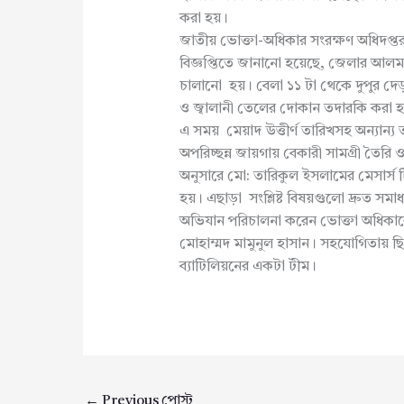
করা হয়।
জাতীয় ভোক্তা-অধিকার সংরক্ষণ অধিদপ্তর 
বিজ্ঞপ্তিতে জানানো হয়েছে, জেলার আলমড
চালানো হয়। বেলা ১১ টা থেকে দুপুর দেড়
ও জ্বালানী তেলের দোকান তদারকি করা হ
এ সময় মেয়াদ উত্তীর্ণ তারিখসহ অন্যান্য 
অপরিচ্ছন্ন জায়গায় বেকারী সামগ্রী তৈ
অনুসারে মো: তারিকুল ইসলামের মেসার্স 
হয়। এছাড়া সংশ্লিষ্ট বিষয়গুলো দ্রুত সমা
অভিযান পরিচালনা করেন ভোক্তা অধিকারের
মোহাম্মদ মামুনুল হাসান। সহযোগিতায় 
ব্যাটিলিয়নের একটা টীম।
←
Previous পোস্ট