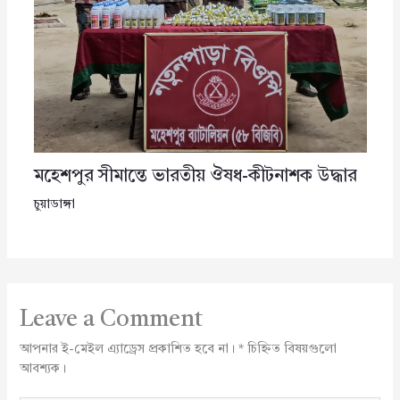
মহেশপুর সীমান্তে ভারতীয় ঔষধ-কীটনাশক উদ্ধার
চুয়াডাঙ্গা
Leave a Comment
আপনার ই-মেইল এ্যাড্রেস প্রকাশিত হবে না।
*
চিহ্নিত বিষয়গুলো
আবশ্যক।