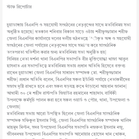
স্টাফ রিপোর্টার
চুয়াডাঙ্গায় বিএনপি ও সহযোগী সংগঠনের নেতৃবৃন্দের সাথে মতবিনিময় সভা
অনুষ্ঠিত হয়েছে| গতকাল শনিবার বিকাল সাড়ে ৩টায় শরীফুজ্জামান শরীফ
জেলা বিএনপির কার্যালয়ে দলের দলীয় গঠনতন্ত্রে ¯^ীকৃত অঙ্গ ও সহযোগী
সংগঠনের জেলা পর্যায়ের নেতৃবৃন্দের সাথে সমš^য় করে সাংগঠনিক
তংতপরতা গতিশীল করার জন্য মতবিনিময় সভা অনুষ্ঠিত হয়|
সিনিয়র নেতা দর্শনা থানা বিএনপির সভাপতি বীর মুক্তিযোদ্ধা খাজা আবুল
হাসনাত এর সভাপতিত্বে মতবিনিময় সভায় প্রধান অতিথি হিসেবে বক্তব্য
রাখেন চুয়াডাঙ্গা জেলা বিএনপির সাধারণ সম্পাদক মো. শরীফুজ্জামান
শরীফ| প্রধান অতিথি বলেন, বিএনপির সকল ইউনিট পর্যায়ে নেতাকর্মীদের
সজাগ দৃষ্টি রাখতে হবে এবং সকল ষড়যন্ত্র রুখে দাঁড়ানো আহবান জানান|
আগামী ৩০ মে শহীদ রাস্টপতি জিয়াউর রহমানের শাহাদাৎ বার্ষিকী
উপলক্ষে কর্মসূচি পালন করা হবে সকল ওয়ার্ড ও পৌর, থানা, উপজেলা ও
জেলায়|
মতবিনিময় সভায় আরো উপস্থিত ছিলেন জেলা বিএনপির সাংগঠনিক
সম্পাদক সফিকুল ইসলাম পিটু, জেলা বিএনপির সাংগঠনিক সম্পাদক খালিদ
মাহমুদ মিল্টন, সদর উপজেলা বিএনপির সভাপতি নজরুল ইসলাম নজু,
জীবননগর উপজেলা বিএনপির সভাপতি আনোয়ার হোসেন খান খোকন,