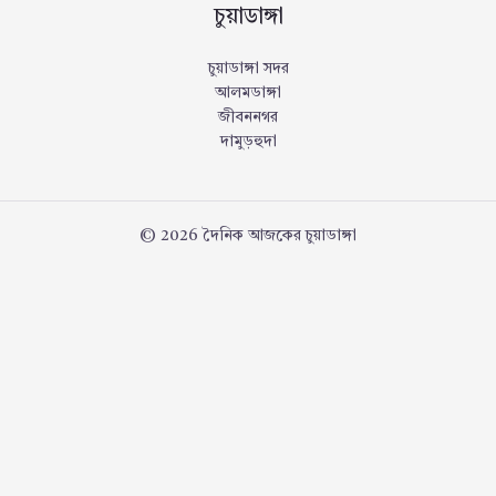
চুয়াডাঙ্গা
চুয়াডাঙ্গা সদর
আলমডাঙ্গা
জীবননগর
দামুড়হুদা
© 2026 দৈনিক আজকের চুয়াডাঙ্গা