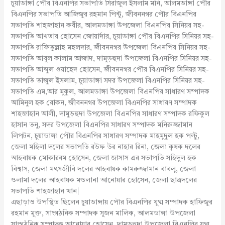
চুয়াডাঙ্গা পৌর বিএনপির সভাপতি সিরাজুল ইসলাম মনি, আলমডাঙ্গা পৌর
বিএনপির সভাপতি আজিজুর রহমান পিন্টু, জীবননগর পৌর বিএনপির
সভাপতি শাহজাহান কবীর, আলমডাঙ্গা উপজেলা বিএনপির সিনিয়র সহ-
সভাপতি আখতার হোসেন জোয়ার্দার, চুয়াডাঙ্গা পৌর বিএনপির সিনিয়র সহ-
সভাপতি রাফিতুল্লাহ মহলদার, জীবননগর উপজেলা বিএনপির সিনিয়র সহ-
সভাপতি আবুল কালাম আজাদ, দামুড়হুদা উপজেলা বিএনপির সিনিয়র সহ-
সভাপতি আব্দুল ওয়াহেদ হোসেন, জীবননগর পৌর বিএনপির সিনিয়র সহ-
সভাপতি তাজুল ইসলাম, চুয়াডাঙ্গা সদর উপজেলা বিএনপির সিনিয়র সহ-
সভাপতি এম,আর মুকুল, আলমডাঙ্গা উপজেলা বিএনপির সাধারণ সম্পাদক
আমিনুল হক রোকন, জীবননগর উপজেলা বিএনপির সাধারণ সম্পাদক
শাহজাহান আলী, দামুড়হুদা উপজেলা বিএনপির সাধারণ সম্পাদক রফিকুল
হাসান তনু, সদর উপজেলা বিএনপির সাধারণ সম্পাদক মনিরুজ্জামান
লিপটন, চুয়াডাঙ্গা পৌর বিএনপির সাধারণ সম্পাদক মাহমুদুল হক পল্টু,
জেলা মহিলা দলের সভাপতি রউফ উর নাহার রিনা, জেলা কৃষক দলের
আহবায়ক মোকাররম হোসেন, জেলা জাসাস এর সভাপতি সহিদুল হক
বিশ্বাস, জেলা মৎসজীবি দলের আহবায়ক কামরুজ্জামান বাবলু, জেলা
ওলামা দলের আহবায়ক মওলানা আনোয়ার হোসেন, জেলা ছাত্রদলের
সভাপতি শাহজাহান খান|
এছাড়াও উপস্থিত ছিলেন চুয়াডাঙ্গায় পৌর বিএনপির যুগ্ম সম্পাদক হাফিজুর
রহমান মুক্ত, সাংগঠনিক সম্পাদক সুজন মালিক, আলমডাঙ্গা উপজেলা
সাংগঠনিক সম্পাদক আনোয়ার হোসেন, দামুড়হুদা উপজেলা বিএনপির যুগ্ম