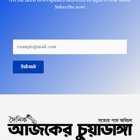
Get the latest news updates delivered straight to your inbox.
Subscribe now!
Email
Submit