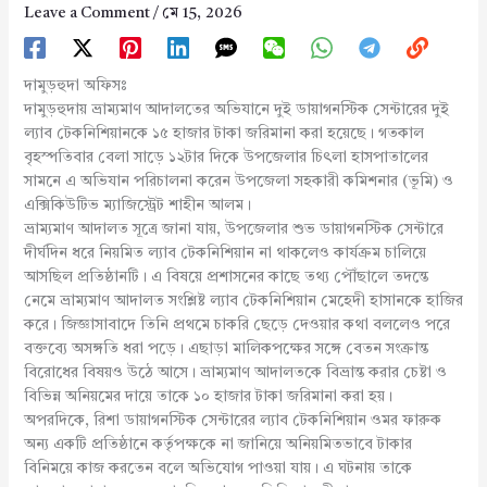
Leave a Comment
/
মে 15, 2026
দামুড়হুদা অফিসঃ
দামুড়হুদায় ভ্রাম্যমাণ আদালতের অভিযানে দুই ডায়াগনস্টিক সেন্টারের দুই
ল্যাব টেকনিশিয়ানকে ১৫ হাজার টাকা জরিমানা করা হয়েছে। গতকাল
বৃহস্পতিবার বেলা সাড়ে ১২টার দিকে উপজেলার চিৎলা হাসপাতালের
সামনে এ অভিযান পরিচালনা করেন উপজেলা সহকারী কমিশনার (ভূমি) ও
এক্সিকিউটিভ ম্যাজিস্ট্রেট শাহীন আলম।
ভ্রাম্যমাণ আদালত সূত্রে জানা যায়, উপজেলার শুভ ডায়াগনস্টিক সেন্টারে
দীর্ঘদিন ধরে নিয়মিত ল্যাব টেকনিশিয়ান না থাকলেও কার্যক্রম চালিয়ে
আসছিল প্রতিষ্ঠানটি। এ বিষয়ে প্রশাসনের কাছে তথ্য পৌঁছালে তদন্তে
নেমে ভ্রাম্যমাণ আদালত সংশ্লিষ্ট ল্যাব টেকনিশিয়ান মেহেদী হাসানকে হাজির
করে। জিজ্ঞাসাবাদে তিনি প্রথমে চাকরি ছেড়ে দেওয়ার কথা বললেও পরে
বক্তব্যে অসঙ্গতি ধরা পড়ে। এছাড়া মালিকপক্ষের সঙ্গে বেতন সংক্রান্ত
বিরোধের বিষয়ও উঠে আসে। ভ্রাম্যমাণ আদালতকে বিভ্রান্ত করার চেষ্টা ও
বিভিন্ন অনিয়মের দায়ে তাকে ১০ হাজার টাকা জরিমানা করা হয়।
অপরদিকে, রিশা ডায়াগনস্টিক সেন্টারের ল্যাব টেকনিশিয়ান ওমর ফারুক
অন্য একটি প্রতিষ্ঠানে কর্তৃপক্ষকে না জানিয়ে অনিয়মিতভাবে টাকার
বিনিময়ে কাজ করতেন বলে অভিযোগ পাওয়া যায়। এ ঘটনায় তাকে