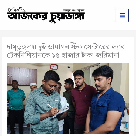
Skip
to
content
দামুড়হুদায় দুই ডায়াগনস্টিক সেন্টারের ল্যাব
টেকনিশিয়ানকে ১৫ হাজার টাকা জরিমানা