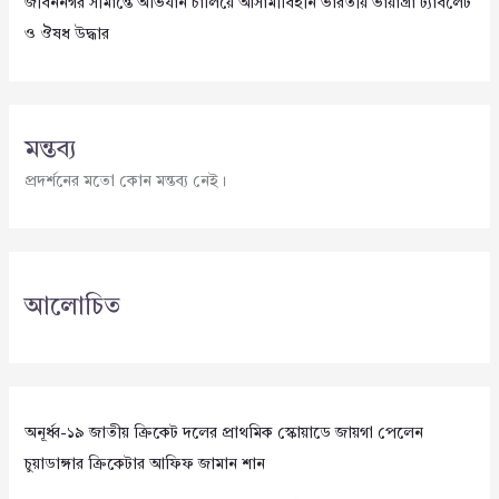
জীবননগর সীমান্তে অভিযান চালিয়ে আসামীবিহীন ভারতীয় ভায়াগ্রা ট্যাবলেট
ও ঔষধ উদ্ধার
মন্তব্য
প্রদর্শনের মতো কোন মন্তব্য নেই।
আলোচিত
অনূর্ধ্ব-১৯ জাতীয় ক্রিকেট দলের প্রাথমিক স্কোয়াডে জায়গা পেলেন
চুয়াডাঙ্গার ক্রিকেটার আফিফ জামান শান