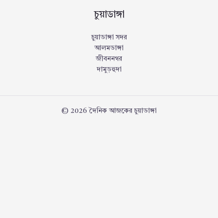
চুয়াডাঙ্গা
চুয়াডাঙ্গা সদর
আলমডাঙ্গা
জীবননগর
দামুড়হুদা
© 2026 দৈনিক আজকের চুয়াডাঙ্গা