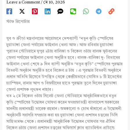
Leave a Comment
/
মে 10, 2026
স্টাফ রিপোর্টার
যুব ও ক্রীড়া মন্ত্রণালয়ের আয়োজনে দেশব্যাপী “নতুন কুড়ি স্পোর্টসের
চুয়াডাঙ্গা জেলা পর্যায়ের ফাইনাল খেলা আজ। আজ রবিবার চুয়াডাঙ্গা
পুরাতন স্টেডিয়ামে দুপুর ২টায় বালিকা ও বিকেল ৩টায় বালক ফুটবলের
জেলা পর্যায়ের ফাইনাল খেলা অনুষ্ঠিত হবে। বালক-বালিকা দু- বিভাগের
ফাইনাল খেলা শেষে ৯ দিন ব্যাপী অনুষ্ঠিত “নতুন কুড়ি” স্পোর্টসের পুরস্কার
বিতরণী অনুষ্ঠান অনুষ্ঠিত হবে বিকেল ৪ টায় । এ পুরস্কার বিতরণী অনুষ্ঠানে
প্রধান অতিথি হিসেবে উপস্থিত থেকে কেন্দ্রীয়ভাবে ঘোষিত ৮ টি ইভেন্টের
চ্যাম্পিয়ন, রানার আপ ও বিজয়ীদের হাতে পুরস্কার তুলে দিবেন চুয়াডাঙ্গা
জেলা প্রশাসক লুৎফন নাহার।
গত ২ মে বিকেল ৩টায় সিলেট জেলা স্টেডিয়ামে আনুষ্ঠানিকভাবে নতুন
কুড়ি স্পোর্টসের উদ্বোধন ঘোষণা করেন গণপ্রজাতন্ত্রী বাংলাদেশ সরকারের
মাননীয় প্রধানমন্ত্রী তারেক রহমান। জমকালো ও চোখ ধাঁধানো এ উদ্বোধনী
অনুষ্ঠানটি সরাসরি সম্প্রচার করা হয় চুয়াডাঙ্গা জেলা প্রশাসন চত্বরের ডিসি
সাহিত্যমঞ্চ থেকে। প্রধানমন্ত্রী আনুষ্ঠানিক উদ্বোধন ঘোষণার পর ঐদিন
বিকেল ৪টায় জেলা প্রশাসন চত্বরের অফিসার্স ক্লাব ব্যাডমিন্টন গ্রাউন্ডে