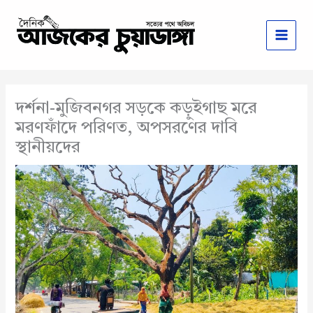
Skip
to
content
দর্শনা-মুজিবনগর সড়কে কড়ুইগাছ মরে
মরণফাঁদে পরিণত, অপসরণের দাবি
স্থানীয়দের