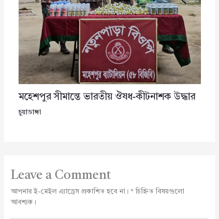
মহেশপুর সীমান্তে ভারতীয় ঔষধ-কীটনাশক উদ্ধার
চুয়াডাঙ্গা
Leave a Comment
আপনার ই-মেইল এ্যাড্রেস প্রকাশিত হবে না।
*
চিহ্নিত বিষয়গুলো
আবশ্যক।