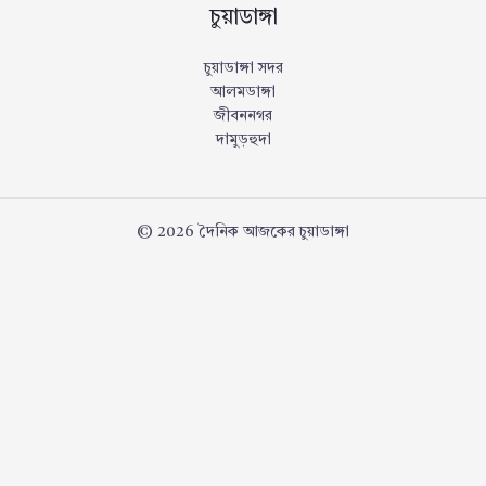
চুয়াডাঙ্গা
চুয়াডাঙ্গা সদর
আলমডাঙ্গা
জীবননগর
দামুড়হুদা
© 2026 দৈনিক আজকের চুয়াডাঙ্গা