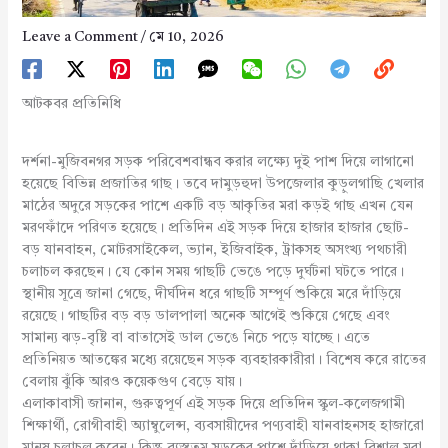
Leave a Comment
/
মে 10, 2026
আটকবর প্রতিনিধি
দর্শনা-মুজিবনগর সড়ক পরিবেশবান্ধব করার লক্ষ্যে দুই পাশ দিয়ে লাগানো
হয়েছে বিভিন্ন প্রজাতির গাছ। তবে দামুড়হুদা উপজেলার কুড়ুলগাছি খেলার
মাঠের অদুরে সড়কের পাশে একটি বড় আকৃতির মরা কড়ই গাছ এখন যেন
মরণফাঁদে পরিণত হয়েছে। প্রতিদিন এই সড়ক দিয়ে হাজার হাজার ছোট-
বড় যানবাহন, মোটরসাইকেল, ভ্যান, ইজিবাইক, ট্রাকসহ অসংখ্য পথচারী
চলাচল করছেন। যে কোন সময় গাছটি ভেঙে পড়ে দুর্ঘটনা ঘটতে পারে।
স্থানীয় সূত্রে জানা গেছে, দীর্ঘদিন ধরে গাছটি সম্পূর্ণ শুকিয়ে মরে দাঁড়িয়ে
রয়েছে। গাছটির বড় বড় ডালপালা অনেক আগেই শুকিয়ে গেছে এবং
সামান্য ঝড়-বৃষ্টি বা বাতাসেই ডাল ভেঙে নিচে পড়ে যাচ্ছে। এতে
প্রতিনিয়ত আতঙ্কের মধ্যে রয়েছেন সড়ক ব্যবহারকারীরা। বিশেষ করে রাতের
বেলায় ঝুঁকি আরও কয়েকগুণ বেড়ে যায়।
এলাকাবাসী জানান, গুরুত্বপূর্ণ এই সড়ক দিয়ে প্রতিদিন স্কুল-কলেজগামী
শিক্ষার্থী, রোগীবাহী অ্যাম্বুলেন্স, ব্যবসায়ীদের পণ্যবাহী যানবাহনসহ হাজারো