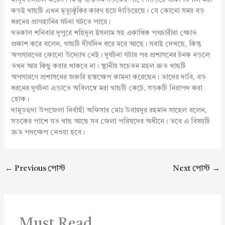
মানুষ চলাচল করেন। কিন্তু ব্যস্ততম সড়কের পাশে দাঁড়িয়ে থাকা বিশাল মরা
কড়ই গাছটি এখন মৃত্যুঝুঁকির কারণ হয়ে দাঁড়িয়েছে। যে কোনো সময় বড়
ধরনের প্রাণহানির ঘটনা ঘটতে পারে।
গতকাল শনিবার দুপুরে শহিদুল ইসলাম সহ একাধিক পথচারীরা ক্ষোভ
প্রকাশ করে বলেন, গাছটি দীর্ঘদিন ধরে মরে আছে। সবাই দেখছে, কিন্তু
অপসারণের কোনো উদ্যোগ নেই। দুর্ঘটনা ঘটার পর প্রশাসনের টনক নড়লে
তখন আর কিছু করার থাকবে না। স্থানীয় সচেতন মহল দ্রুত গাছটি
অপসারণে প্রশাসনের জরুরি হস্তক্ষেপ কামনা করেছেন। তাদের দাবি, বড়
ধরনের দুর্ঘটনা এড়াতে অবিলম্বে মরা গাছটি কেটে, সড়কটি নিরাপদ করা
হোক।
দামুড়হুদা উপজেলা নির্বাহী অফিসার মোঃ উবায়দুর রহমান সাহেল বলেন,
সড়কের পাশে যত গাছ আছে সব জেলা পরিষদের অধীনে। তবে এ বিষয়টি
দ্রুত পদক্ষেপ নেওয়া হবে।
←
Previous পোস্ট
Next পোস্ট
→
Must Read