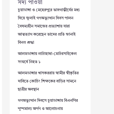
সদ্য পাওয়া
চুয়াডাঙ্গা ও মেহেরপুরে ভাবগাম্ভীর্যের মধ্য
দিয়ে জুলাই গণঅভ্যুত্থান দিবস পালন
বৈষম্যহীন সমাজের প্রত্যাশায় যারা
আত্মত্যাগ করেছেন তাদের প্রতি জানাই
বিনম্র শ্রদ্ধা
আলমডাঙ্গায় লাটাহাম্বা-মোটরসাইকেল
সংঘর্ষে নিহত ১
আলমডাঙ্গার খাসকররায় স্বামীর স্বীকৃতির
দাবিতে কোচিং শিক্ষকের বাড়ির সামনে
ছাত্রীর অবস্থান
গণঅভ্যুত্থান দিবসে চুয়াডাঙ্গায় বিএনপির
পুষ্পমাল্য অর্পণ ও আলোচনায়