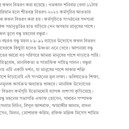
্র কম্বল বিতরণ করা হয়েছে। গতকাল শনিবার বেলা ১১টায়
ডিটোরিয়াম হলে শীতবস্ত্র বিতরণ-২০২৬ কর্মসূচির আওতায়
মাঝে কম্বল বিতরণ করা হয়। কর্মসূচিতে সংগঠনের সদস্যরা
বিক সহানুভূতির হাত বাড়িয়ে দেন অসহায় মানুষের পাশে।
বল তুলে বন্ধু মহলের বন্ধুরা।
য় এ বছরও বন্ধু মহল ৮৯-৯১ ব্যাচের উদ্যোগে কম্বল বিতরণ
াদেরকে কিছুটা হলেও উঞ্চতা এনে দেবে। আপনারা বন্ধু
ের আরো বড় পরিসরে আমরা মানুষের পাশে দাড়াতে পারি।
নে দায়িত্ববোধ, মানবিকতা ও সামাজিক দায়িত্ব পালন। বন্ধুরা
নয় এটি একটি দর্শন, যা মানুষের পাশে থাকার শক্তি
শে দাঁড়ানোই এই সংগঠনের মূল লক্ষ্য। ভবিষ্যতেও শিক্ষা,
্নয়নমূলক কার্যক্রম অব্যাহত থাকবে। মানবিক উদ্যোগের
্ত্র বিতরণ কর্মসূচি ইতোমধ্যেই ব্যাপক প্রশংসা কুড়িয়েছে।
লেন বন্ধু মহলের সভাপতি এজাজ হোসেন, সাধারন সম্পাদক
সলাম লিটন, বিপুল আশরাফ, জাহাঙ্গীর আলম, বাদল
োসেন, মিলন, মোশারফ করিম, রফিক মল্লিক মিসেস শামিম