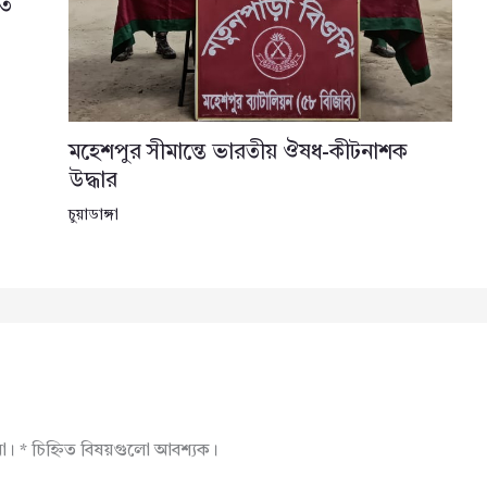
তে
মহেশপুর সীমান্তে ভারতীয় ঔষধ-কীটনাশক
উদ্ধার
চুয়াডাঙ্গা
না।
*
চিহ্নিত বিষয়গুলো আবশ্যক।