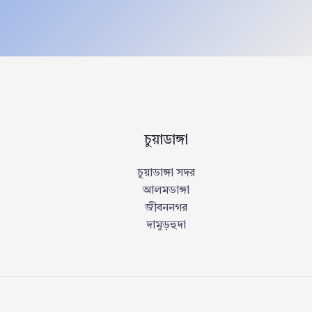
চুয়াডাঙ্গা
চুয়াডাঙ্গা সদর
আলমডাঙ্গা
জীবননগর
দামুড়হুদা