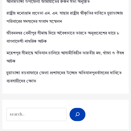
আলমডাঙ্গা উপজেলা জামায়াতের রুকন সভা অনুষ্ঠিত
রাষ্ট্রীয় মনোগ্রাম প্রণেতা এন. এন. সাহার রাষ্ট্রীয় স্বীকৃতির দাবিতে চুয়াডাঙ্গায়
পরিবারের সদস্যদের সংবাদ সম্মেলন
জীবননগর বেনীপুর সীমান্ত দিয়ে অবৈধভাবে ভারতে অনুপ্রবেশের দায়ে ৮
বাংলাদেশী নাগরিক আটক
মহেশপুর সীমান্তে অভিযান চালিয়ে আসামীবিহীন ভারতীয় মদ, গাঁজা ও ঔষধ
আটক
চুয়াডাঙ্গা বড়বাজারে জেলা প্রশাসনের উচ্ছেদ অভিযানপুনর্বাসনের দাবিতে
ব্যবসায়ীদের ক্ষোভ
Search