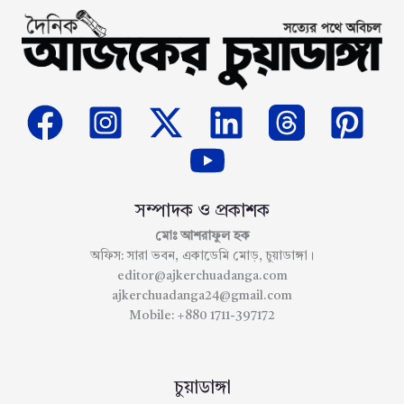
সম্পাদক ও প্রকাশক
মোঃ আশরাফুল হক
অফিস: সারা ভবন, একাডেমি মোড়, চুয়াডাঙ্গা।
editor@ajkerchuadanga.com
ajkerchuadanga24@gmail.com
Mobile: +880 1711-397172
চুয়াডাঙ্গা