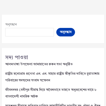
অনুসন্ধান
অনুসন্ধান
সদ্য পাওয়া
আলমডাঙ্গা উপজেলা জামায়াতের রুকন সভা অনুষ্ঠিত
রাষ্ট্রীয় মনোগ্রাম প্রণেতা এন. এন. সাহার রাষ্ট্রীয় স্বীকৃতির দাবিতে চুয়াডাঙ্গায়
পরিবারের সদস্যদের সংবাদ সম্মেলন
জীবননগর বেনীপুর সীমান্ত দিয়ে অবৈধভাবে ভারতে অনুপ্রবেশের দায়ে ৮
বাংলাদেশী নাগরিক আটক
মহেশপুর সীমান্তে অভিযান চালিয়ে আসামীবিহীন ভারতীয় মদ, গাঁজা ও ঔষধ