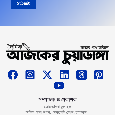
Submit
সম্পাদক ও প্রকাশক
মোঃ আশরাফুল হক
অফিস: সারা ভবন, একাডেমি মোড়, চুয়াডাঙ্গা।