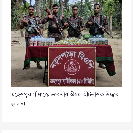
মহেশপুর সীমান্তে ভারতীয় ঔষধ-কীটনাশক উদ্ধার
চুয়াডাঙ্গা