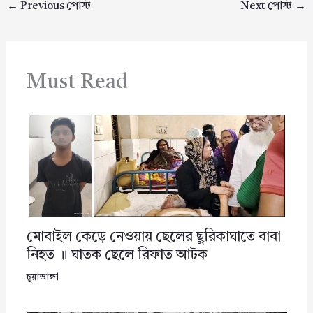
←
Previous পোস্ট
Next পোস্ট
→
Must Read
মোবাইল কেড়ে নেওয়ায় ছেলের ছুরিকাঘাতে বাবা
নিহত ॥ ঘাতক ছেলে রিফাত আটক
চুয়াডাঙ্গা