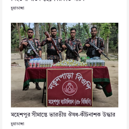
চুয়াডাঙ্গা
মহেশপুর সীমান্তে ভারতীয় ঔষধ-কীটনাশক উদ্ধার
চুয়াডাঙ্গা