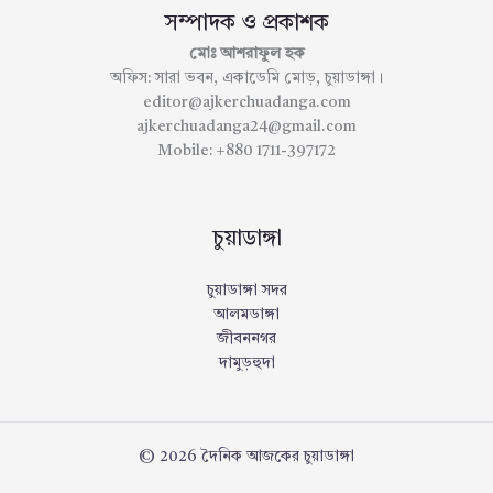
সম্পাদক ও প্রকাশক
মোঃ আশরাফুল হক
অফিস: সারা ভবন, একাডেমি মোড়, চুয়াডাঙ্গা।
editor@ajkerchuadanga.com
ajkerchuadanga24@gmail.com
Mobile: +880 1711-397172
চুয়াডাঙ্গা
চুয়াডাঙ্গা সদর
আলমডাঙ্গা
জীবননগর
দামুড়হুদা
© 2026 দৈনিক আজকের চুয়াডাঙ্গা