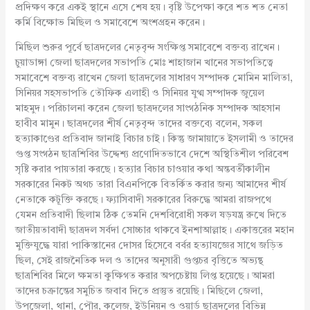
প্রদিক্ষণ করে একই স্থানে এসে শেষ হয়। বৃষ্টি উপেক্ষা করে শত শত নেতা
কর্মি বিক্ষোভ মিছিল ও সমাবেশে অংশগ্রহন করেন।
মিছিল শুরুর পূর্বে ছাত্রদলের নেতৃবৃন্দ সংক্ষিপ্ত সমাবেশে বক্তব্য রাখেন।
চুয়াডাঙ্গা জেলা ছাত্রদলের সভাপতি মোঃ শাহাজান খানের সভাপতিত্বে
সমাবেশে বক্তব্য রাখেন জেলা ছাত্রদলের সাধারণ সম্পাদক মোমিন মালিতা,
সিনিয়র সহসভাপতি তৌফিক এলাহী ও সিনিয়র যুগ্ম সম্পাদক জুয়েল
মাহমুদ। পরিচালনা করেন জেলা ছাত্রদলের সাংগঠনিক সম্পাদক আহসান
হাবীব মামুন। ছাত্রদলের শীর্ষ নেতৃবৃন্দ তাদের বক্তব্যে বলেন, সকল
হত্যাকাণ্ডের প্রতিবাদ জানাই বিচার চাই। কিন্তু জামায়াতে ইসলামী ও তাদের
গুপ্ত সংগঠন ছাত্রশিবির উদ্দেশ্য প্রণোদিতভাবে দেশে অস্থিতিশীল পরিবেশ
সৃষ্টি করার পায়তারা করছে। হত্যার বিচার চাওয়ার কথা অন্তবর্তীকালীন
সরকারের নিকট অথচ তারা বিএনপিকে বিতর্কিত করার জন্য আমাদের শীর্ষ
নেতাকে কটূক্তি করছে। ফ্যাসিবাদী সরকারের বিরুদ্ধে আমরা রাজপথে
যেমন প্রতিবাদী ছিলাম ঠিক তেমনি দেশবিরোধী সকল ষড়যন্ত্র রুখে দিতে
জাতীয়তাবাদী ছাত্রদল সর্বদা সোচ্চার থাকবে ইনশাআল্লাহ। একাত্তরের মহান
মুক্তিযুদ্ধে যারা পাকিস্তানের দোসর হিসেবে বর্বর হত্যাযজ্ঞের সাথে জড়িত
ছিল, সেই রাজনৈতিক দল ও তাদের অনুসারী গুপ্তচর বৃত্তিতে অভ্যন্থ
ছাত্রশিবির মিলে ক্ষমতা কুক্ষিগত করার অপচেষ্টায় লিপ্ত হয়েছে। আমরা
তাদের চক্রান্তের সমুচিত জবাব দিতে প্রস্তুত রয়েছি। মিছিলে জেলা,
উপজেলা, থানা, পৌর, কলেজ, ইউনিয়ন ও ওয়ার্ড ছাত্রদলের বিভিন্ন