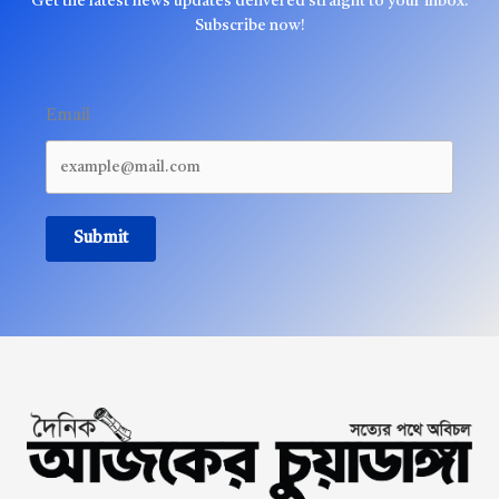
Get the latest news updates delivered straight to your inbox.
Subscribe now!
Email
Submit