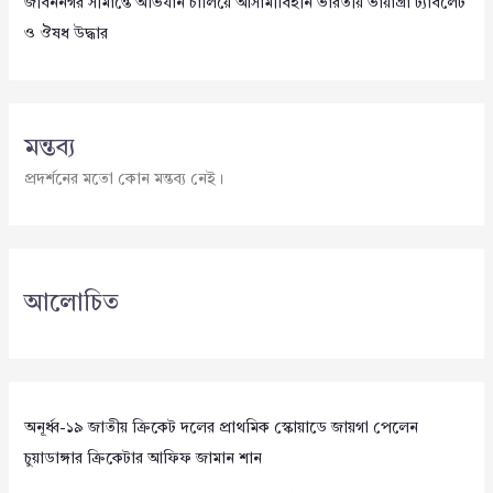
জীবননগর সীমান্তে অভিযান চালিয়ে আসামীবিহীন ভারতীয় ভায়াগ্রা ট্যাবলেট
ও ঔষধ উদ্ধার
মন্তব্য
প্রদর্শনের মতো কোন মন্তব্য নেই।
আলোচিত
অনূর্ধ্ব-১৯ জাতীয় ক্রিকেট দলের প্রাথমিক স্কোয়াডে জায়গা পেলেন
চুয়াডাঙ্গার ক্রিকেটার আফিফ জামান শান