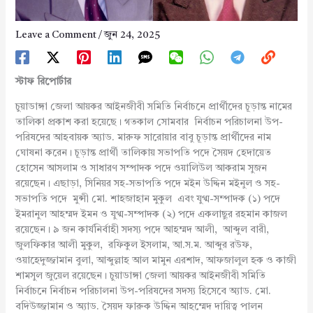
Leave a Comment
/
জুন 24, 2025
স্টাফ
রিপোর্টার
চুয়াডাঙ্গা জেলা আয়কর আইনজীবী সমিতি নির্বাচনে প্রার্থীদের চূড়ান্ত নামের
তালিকা প্রকাশ করা হয়েছে। গতকাল সোমবার নির্বাচন পরিচালনা উপ-
পরিষদের আহবায়ক অ্যাড. মারুফ সারোয়ার বাবু চূড়ান্ত প্রার্থীদের নাম
ঘোষনা করেন। চূড়ান্ত প্রার্থী তালিকায় সভাপতি পদে সৈয়দ হেদায়েত
হোসেন আসলাম ও সাধারণ সম্পাদক পদে ওয়ালিউল আকরাম সুজন
রয়েছেন। এছাড়া, সিনিয়র সহ-সভাপতি পদে মইন উদ্দিন মইনুল ও সহ-
সভাপতি পদে মুন্সী মো. শাহজাহান মুকুল এবং যুগ্ম-সম্পাদক (১) পদে
ইমরানুল আহম্মদ ইমন ও যুগ্ম-সম্পাদক (২) পদে একলাছুর রহমান কাজল
রয়েছেন। ৯ জন কার্যনির্বাহী সদস্য পদে আহম্মদ আলী, আব্দুল বারী,
জুলফিকার আলী মুকুল, রফিকুল ইসলাম, আ.স.ম. আব্দুর রউফ,
ওয়াহেদুজ্জামান বুলা, আব্দুল্লাহ আল মামুন এরশাদ, আফজালুল হক ও কাজী
শামসুল জুয়েল রয়েছেন। চুয়াডাঙ্গা জেলা আয়কর আইনজীবী সমিতি
নির্বাচনে নির্বাচন পরিচালনা উপ-পরিষদের সদস্য হিসেবে অ্যাড. মো.
বদিউজ্জামান ও অ্যাড. সৈয়দ ফারুক উদ্দিন আহম্মেদ দায়িত্ব পালন