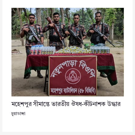
মহেশপুর সীমান্তে ভারতীয় ঔষধ-কীটনাশক উদ্ধার
চুয়াডাঙ্গা