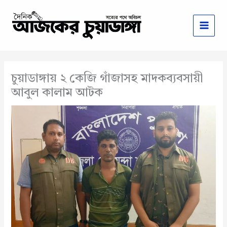
Skip
to
content
চুয়াডাঙ্গায় ২ কেজি গাঁজাসহ মাদকব্যবসায়ী
আবুল কালাম আটক