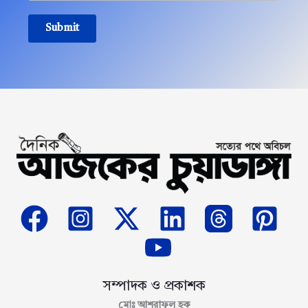
Submit
সম্পাদক ও প্রকাশক
মোঃ আশরাফুল হক