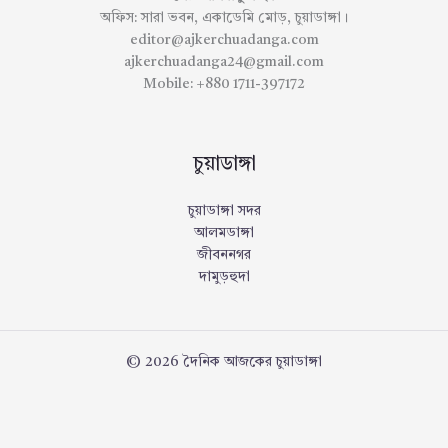
অফিস: সারা ভবন, একাডেমি মোড়, চুয়াডাঙ্গা।
editor@ajkerchuadanga.com
ajkerchuadanga24@gmail.com
Mobile: +880 1711-397172
চুয়াডাঙ্গা
চুয়াডাঙ্গা সদর
আলমডাঙ্গা
জীবননগর
দামুড়হুদা
© 2026 দৈনিক আজকের চুয়াডাঙ্গা