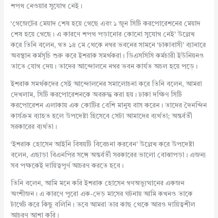
শপথ নেওয়ার সুযোগ নেই।
‘গেজেটের মেয়াদ শেষ হয়ে গেছে এবং ১ জুন সিটি করপোরেশনের মেয়াদ
শেষ হয়ে গেছে। এ কারণে শপথ পড়ানোর কোনো সুযোগ নেই’ উল্লেখ
করে তিনি বলেন, গত ১৪ মে থেকে নগর ভবনের সামনে ‘ঢাকাবাসী’ ব্যানারে
অবস্থান কর্মসূচি শুরু করে ইশরাক সমর্থকরা। ডিএসসিসি কর্মচারী ইউনিয়নও
তাতে যোগ দেয়। তাদের আন্দোলনে নগর ভবন কার্যত অচল হয়ে পড়ে।
ইশরাক সমর্থকদের সেই আন্দোলনের সমালোচনা করে তিনি বলেন, আমরা
দেখলাম, সিটি করপোরেশনকে অবরুদ্ধ করা হয়। ঢাকা দক্ষিণ সিটি
করপোরেশন এলাকায় এক কোটির বেশি মানুষ বাস করেন। তাদের দৈনন্দিন
কার্যক্রম ব্যাহত হলে উপদেষ্টা হিসেবে সেটা আমাদের ব্যর্থতা; অন্তর্বর্তী
সরকারের ব্যর্থতা।
‘ইশরাক হোসেন আইনি বিষয়টি বিবেচনা করবেন’ উল্লেখ করে উপদেষ্টা
বলেন, এছাড়া বিএনপির সঙ্গে অন্তর্বর্তী সরকারের ভালো বোঝাপড়া। এজন্য
সব পক্ষকেই দায়িত্বপূর্ণ আচরণ করতে হবে।
তিনি বলেন, আমি মনে করি ইশরাক হোসেন গণঅভ্যুত্থানের একজন
অংশীজন। এ কারণে পুরো এক-দেড় মাসের ঘটনায় আমি কখনও তাকে
টার্গেট করে কিছু বলিনি। তবে আমরা তার কাছ থেকে আরও দায়িত্বশীল
আচরণ আশা করি।