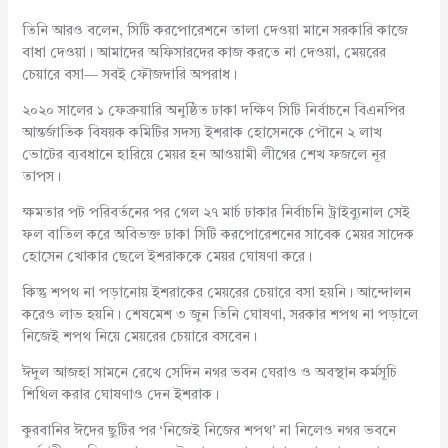
তিনি আরও বলেন, সিটি করপোরেশনে তালা দেওয়া মানে সরকারি কাজে
বাধা দেওয়া। আমাদের অফিসারদের কাজ করতে না দেওয়া, মেয়রের
চেয়ারে বসা— সবই ফৌজদারি অপরাধ।
২০২০ সালের ১ ফেব্রুয়ারি অনুষ্ঠিত ঢাকা দক্ষিণ সিটি নির্বাচনে বিএনপির
আন্তর্জাতিক বিষয়ক কমিটির সদস্য ইশরাক হোসেনকে পৌনে ২ লাখ
ভোটের ব্যবধানে হারিয়ে মেয়র হন আওয়ামী লীগের শেখ ফজলে নূর
তাপস।
ক্ষমতার পট পরিবর্তনের পর গেল ২৭ মার্চ ঢাকার নির্বাচনি ট্রাইব্যুনাল সেই
ফল বাতিল করে অবিভক্ত ঢাকা সিটি করপোরেশনের সাবেক মেয়র সাদেক
হোসেন খোকার ছেলে ইশরাককে মেয়র ঘোষণা করে।
কিন্তু শপথ না পড়ানোয় ইশরাকের মেয়রের চেয়ারে বসা হয়নি। আন্দোলন
করেও লাভ হয়নি। শেষমেশ ৩ জুন তিনি ঘোষণা, সরকার শপথ না পড়ালে
নিজেই শপথ নিয়ে মেয়রের চেয়ারে বসবেন।
ঈদুল আজহা সামনে রেখে সেদিন নগর ভবন ঘেরাও ও অবস্থান কর্মসূচি
শিথিল করার ঘোষণাও দেন ইশরাক।
কুরবানির ঈদের ছুটির পর ‘নিজেই নিজের শপথ’ না নিলেও নগর ভবনে