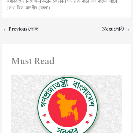
কর্মচারীদের নিয়ে সভা করেন ইশরাক। সভার ব্যানারে তার নামের আগে
লেখা ছিল ‘মাননীয় মেয়র’।
←
Previous পোস্ট
Next পোস্ট
→
Must Read