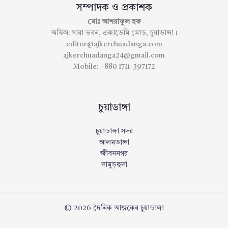
সম্পাদক ও প্রকাশক
মোঃ আশরাফুল হক
অফিস: সারা ভবন, একাডেমি মোড়, চুয়াডাঙ্গা।
editor@ajkerchuadanga.com
ajkerchuadanga24@gmail.com
Mobile: +880 1711-397172
চুয়াডাঙ্গা
চুয়াডাঙ্গা সদর
আলমডাঙ্গা
জীবননগর
দামুড়হুদা
© 2026 দৈনিক আজকের চুয়াডাঙ্গা