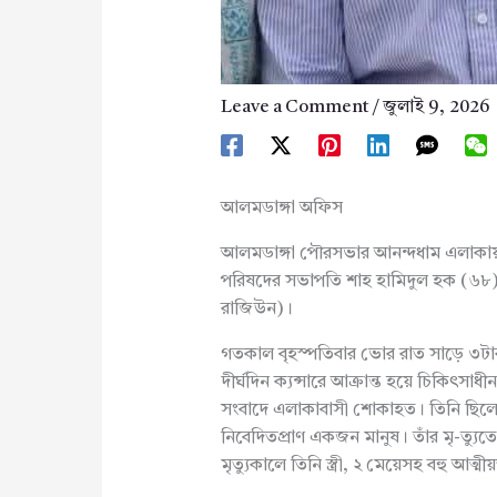
Leave a Comment
/
জুলাই 9, 2026
আলমডাঙ্গা অফিস
আলমডাঙ্গা পৌরসভার আনন্দধাম এলাকায় ব
পরিষদের সভাপতি শাহ হামিদুল হক (৬৮) ইন্
রাজিউন)।
গতকাল বৃহস্পতিবার ভোর রাত সাড়ে ৩টা
দীর্ঘদিন ক্যন্সারে আক্রান্ত হয়ে চিকিৎসাধ
সংবাদে এলাকাবাসী শোকাহত। তিনি ছিলেন
নিবেদিতপ্রাণ একজন মানুষ। তাঁর মৃ-ত্
মৃত্যুকালে তিনি স্ত্রী, ২ মেয়েসহ বহু আত্