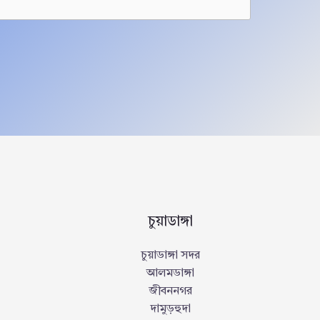
চুয়াডাঙ্গা
চুয়াডাঙ্গা সদর
আলমডাঙ্গা
জীবননগর
দামুড়হুদা