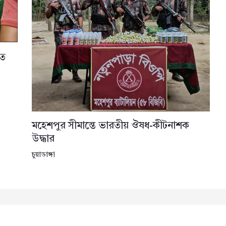
তে
মহেশপুর সীমান্তে ভারতীয় ঔষধ-কীটনাশক
উদ্ধার
চুয়াডাঙ্গা