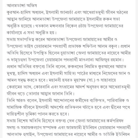
আলমডাঙ্গা অফিস
কুরআন-হাদিস অধ্যয়ন, ইসলামী জ্ঞানচর্চা এবং আখেরাতমুখী জীবন গঠনের
আহ্বান জানিয়ে আলমডাঙ্গা উপজেলা জামায়াতে ইসলামীর রুকন সভা
অনুষ্ঠিত হয়েছে। গতকাল মঙ্গলবার বিকেল ৪টায় উপজেলা জামায়াতের
কার্যালয়ে এ সভা অনুষ্ঠিত হয়।
সভায় সভাপতিত্ব করেন আলমডাঙ্গা উপজেলা জামায়াতের আমীর ও
উপজেলা ভাইস চেয়ারম্যান পদপ্রার্থী প্রভাষক শফিউল আলম বকুল। প্রধান
অতিথি হিসেবে উপস্থিত ছিলেন চুয়াডাঙ্গা জেলা জামায়াতের নায়েবে আমীর
ও দামুড়হুদা উপজেলা চেয়ারম্যান পদপ্রার্থী মাওলানা আজিজুর রহমান।
প্রধান অতিথির বক্তব্যে তিনি বলেন, রুকনদের নিয়মিত কুরআনের আয়াত
মুখস্থ, হাদিস অধ্যয়ন এবং ইসলামী সাহিত্য পাঠের মাধ্যমে নিজেদের জ্ঞান ও
আমল সমৃদ্ধ করতে হবে। মহানবী হযরত মুহাম্মদ (সা.) ও সাহাবায়ে
কেরামের ত্যাগ, কোরবানি এবং সংগ্রামের আদর্শ অনুসরণ করে আখেরাতমুখী
জীবন গড়ে তোলার আহ্বান জানান তিনি।
তিনি আরও বলেন, ইসলামী আন্দোলনের কর্মীদের ব্যক্তিগত, পারিবারিক ও
সামাজিক জীবনে ইসলামী আদর্শের প্রতিফলন ঘটাতে হবে এবং দ্বীনের পথে
দায়িত্বশীল ভূমিকা পালন করতে হবে।
সভায় বিশেষ অতিথি হিসেবে বক্তব্য দেন জেলা জামায়াতের কর্মপরিষদ
সদস্য ও সমাজকল্যাণ সম্পাদক এবং জামজামী ইউনিয়ন চেয়ারম্যান পদপ্রার্থী
আলতাফ হুসাইন, উপজেলা জামায়াতের নায়েবে আমীর ও ডাউকি ইউনিয়ন