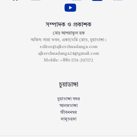
সম্পাদক ও প্রকাশক
মোঃ আশরাফুল হক
অফিস: সারা ভবন, একাডেমি মোড়, চুয়াডাঙ্গা।
editor@ajkerchuadanga.com
ajkerchuadanga24@gmail.com
Mobile: +880 1711-397172
চুয়াডাঙ্গা
চুয়াডাঙ্গা সদর
আলমডাঙ্গা
জীবননগর
দামুড়হুদা