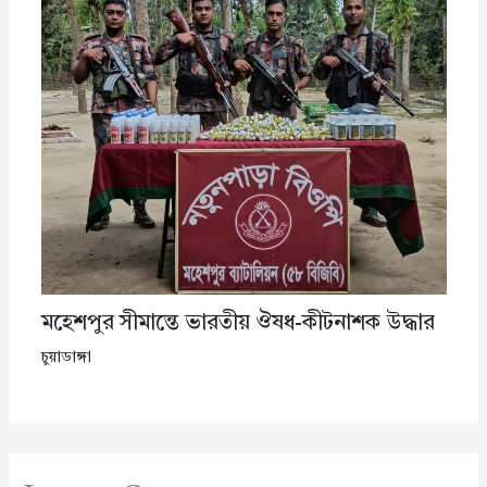
মহেশপুর সীমান্তে ভারতীয় ঔষধ-কীটনাশক উদ্ধার
চুয়াডাঙ্গা