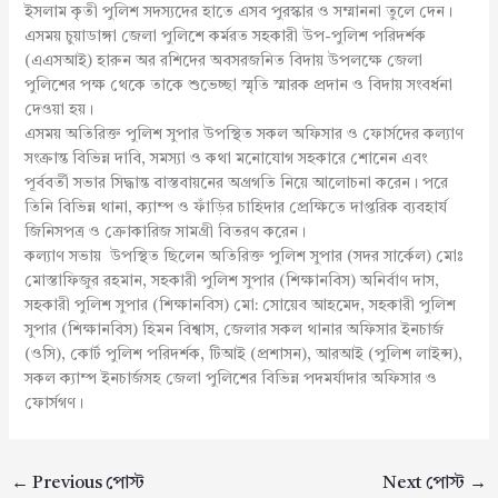
ইসলাম কৃতী পুলিশ সদস্যদের হাতে এসব পুরস্কার ও সম্মাননা তুলে দেন।
এসময় চুয়াডাঙ্গা জেলা পুলিশে কর্মরত সহকারী উপ-পুলিশ পরিদর্শক
(এএসআই) হারুন অর রশিদের অবসরজনিত বিদায় উপলক্ষে জেলা
পুলিশের পক্ষ থেকে তাকে শুভেচ্ছা স্মৃতি স্মারক প্রদান ও বিদায় সংবর্ধনা
দেওয়া হয়।
এসময় অতিরিক্ত পুলিশ সুপার উপস্থিত সকল অফিসার ও ফোর্সদের কল্যাণ
সংক্রান্ত বিভিন্ন দাবি, সমস্যা ও কথা মনোযোগ সহকারে শোনেন এবং
পূর্ববর্তী সভার সিদ্ধান্ত বাস্তবায়নের অগ্রগতি নিয়ে আলোচনা করেন। পরে
তিনি বিভিন্ন থানা, ক্যাম্প ও ফাঁড়ির চাহিদার প্রেক্ষিতে দাপ্তরিক ব্যবহার্য
জিনিসপত্র ও ক্রোকারিজ সামগ্রী বিতরণ করেন।
কল্যাণ সভায় উপস্থিত ছিলেন অতিরিক্ত পুলিশ সুপার (সদর সার্কেল) মোঃ
মোস্তাফিজুর রহমান, সহকারী পুলিশ সুপার (শিক্ষানবিস) অনির্বাণ দাস,
সহকারী পুলিশ সুপার (শিক্ষানবিস) মো: সোয়েব আহমেদ, সহকারী পুলিশ
সুপার (শিক্ষানবিস) হিমন বিশ্বাস, জেলার সকল থানার অফিসার ইনচার্জ
(ওসি), কোর্ট পুলিশ পরিদর্শক, টিআই (প্রশাসন), আরআই (পুলিশ লাইন্স),
সকল ক্যাম্প ইনচার্জসহ জেলা পুলিশের বিভিন্ন পদমর্যাদার অফিসার ও
ফোর্সগণ।
←
Previous পোস্ট
Next পোস্ট
→