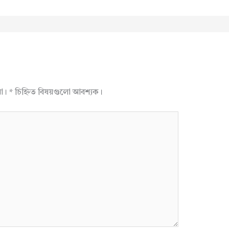
না।
*
চিহ্নিত বিষয়গুলো আবশ্যক।