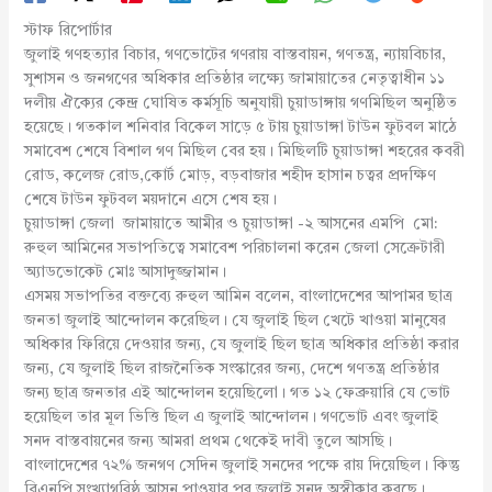
স্টাফ রিপোর্টার
জুলাই গণহত্যার বিচার, গণভোটের গণরায় বাস্তবায়ন, গণতন্ত্র, ন্যায়বিচার,
সুশাসন ও জনগণের অধিকার প্রতিষ্ঠার লক্ষ্যে জামায়াতের নেতৃত্বাধীন ১১
দলীয় ঐক্যের কেন্দ্র ঘোষিত কর্মসূচি অনুযায়ী চুয়াডাঙ্গায় গণমিছিল অনুষ্ঠিত
হয়েছে। গতকাল শনিবার বিকেল সাড়ে ৫ টায় চুয়াডাঙ্গা টাউন ফুটবল মাঠে
সমাবেশ শেষে বিশাল গণ মিছিল বের হয়। মিছিলটি চুয়াডাঙ্গা শহরের কবরী
রোড, কলেজ রোড,কোর্ট মোড়, বড়বাজার শহীদ হাসান চত্বর প্রদক্ষিণ
শেষে টাউন ফুটবল ময়দানে এসে শেষ হয়।
চুয়াডাঙ্গা জেলা জামায়াতে আমীর ও চুয়াডাঙ্গা -২ আসনের এমপি মো:
রুহুল আমিনের সভাপতিত্বে সমাবেশ পরিচালনা করেন জেলা সেক্রেটারী
অ্যাডভোকেট মোঃ আসাদুজ্জামান।
এসময় সভাপতির বক্তব্যে রুহুল আমিন বলেন, বাংলাদেশের আপামর ছাত্র
জনতা জুলাই আন্দোলন করেছিল। যে জুলাই ছিল খেটে খাওয়া মানুষের
অধিকার ফিরিয়ে দেওয়ার জন্য, যে জুলাই ছিল ছাত্র অধিকার প্রতিষ্ঠা করার
জন্য, যে জুলাই ছিল রাজনৈতিক সংস্কারের জন্য, দেশে গণতন্ত্র প্রতিষ্ঠার
জন্য ছাত্র জনতার এই আন্দোলন হয়েছিলো। গত ১২ ফেব্রুয়ারি যে ভোট
হয়েছিল তার মূল ভিত্তি ছিল এ জুলাই আন্দোলন। গণভোট এবং জুলাই
সনদ বাস্তবায়নের জন্য আমরা প্রথম থেকেই দাবী তুলে আসছি।
বাংলাদেশের ৭২% জনগণ সেদিন জুলাই সনদের পক্ষে রায় দিয়েছিল। কিন্তু
বিএনপি সংখ্যাগরিষ্ঠ আসন পাওয়ার পর জুলাই সনদ অস্বীকার করছে।