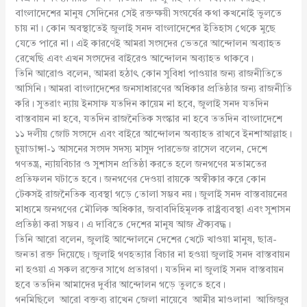
বাংলাদেশের মানুষ সেদিনের সেই রক্তক্ষয়ী সংঘর্ষের কথা কখনোই ভুলতে
চায় না। কোন অবস্থাতেই জুলাই সনদ বাংলাদেশের ইতিহাস থেকে মুছে
যেতে পারে না। এই কারণেই আমরা সংসদের ভেতরে আন্দোলন অব্যাহত
রেখেছি এবং এখন সংসদের বাইরেও আন্দোলন অব্যাহত থাকবে।
তিনি আরোও বলেন, আমরা হঠাৎ কোন সুবিধা পাওয়ার জন্য রাজনীতিতে
আসিনি। আমরা বাংলাদেশের জনসাধারণের অধিকার প্রতিষ্ঠার জন্য রাজনীতি
করি। সুতরাং ন্যায় ইনসাফ যতদিন কায়েম না হবে, জুলাই সনদ যতদিন
বাস্তবায়ন না হবে, যতদিন রাজনৈতিক সংস্কার না হবে ততদিন বাংলাদেশে
১১ দলীয় জোট সংসদে এবং বাইরে আন্দোলন অব্যাহত রাখবে ইনশাআল্লাহ।
চুয়াডাঙ্গা-১ আসনের সংসদ সদস্য মাসুদ পারভেজ রাসেল বলেন, দেশে
গণতন্ত্র, ন্যায়বিচার ও সুশাসন প্রতিষ্ঠা করতে হলে জনগণের মতামতের
প্রতিফলন ঘটাতে হবে। জনগণের দেওয়া রায়কে অস্বীকার করে কোন
টেকসই রাজনৈতিক ব্যবস্থা গড়ে তোলা সম্ভব নয়। জুলাই সনদ বাস্তবায়নের
মাধ্যমে জনগণের মৌলিক অধিকার, জবাবদিহিমূলক রাষ্ট্রব্যবস্থা এবং সুশাসন
প্রতিষ্ঠা করা সম্ভব। এ দাবিতে দেশের মানুষ আজ ঐক্যবদ্ধ।
তিনি আরো বলেন, জুলাই আন্দোলনে দেশের খেটে খাওয়া মানুষ, ছাত্র-
জনতা রক্ত দিয়েছে। জুলাই গণহত্যার বিচার না হওয়া জুলাই সনদ বাস্তবায়ন
না হওয়া এ সকল রক্তের সাথে প্রতারণা। যতদিন না জুলাই সনদ বাস্তবায়ন
হবে ততদিন আমাদের দুর্বার আন্দোলন গড়ে তুলতে হবে।
গনমিছিলে আরো বক্তব্য রাখেন জেলা নায়েবে আমীর মাওলানা আজিজুর