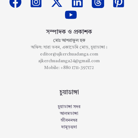
সম্পাদক ও প্রকাশক
মোঃ আশরাফুল হক
অফিস: সারা ভবন, একাডেমি মোড়, চুয়াডাঙ্গা।
editor@ajkerchuadanga.com
ajkerchuadanga24@gmail.com
Mobile: +880 1711-397172
চুয়াডাঙ্গা
চুয়াডাঙ্গা সদর
আলমডাঙ্গা
জীবননগর
দামুড়হুদা