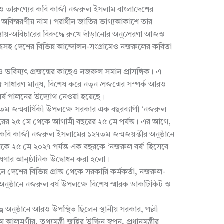
রহ ও তারুণ্যের কবি কাজী নজরুল ইসলাম বাংলাদেশের
ক অবিস্মরণীয় নাম। পরাধীন জাতির ভাগ্যআকাশে তার
়-অবিচারের বিরুদ্ধে রুখে দাঁড়ানোর অনুপ্রেরণা আজও
িযুদ্ধসহ দেশের বিভিন্ন আন্দোলন-সংগ্রামেও নজরুলের কবিতা
ান ও ভবিষ্যৎ প্রজন্মের কাছেও নজরুল সমান প্রাসঙ্গিক। এ
 সাধারণ মানুষ, বিশেষ করে নতুন প্রজন্মের সম্পর্ক আরও
্ষ পালনের উদ্যোগ নেওয়া হয়েছে।
 জন্মবার্ষিকী উপলক্ষে সরকার এক বছরব্যাপী ‘নজরুল
ছরের ২৫ মে থেকে আগামী বছরের ২৫ মে পর্যন্ত। এর আগে,
 কবি কাজী নজরুল ইসলামের ১২৭তম জন্মজয়ন্তীর অনুষ্ঠানে
থেকে ২৫ মে ২০২৭ পর্যন্ত এক বছরকে ‘নজরুল বর্ষ’ হিসেবে
ণার আনুষ্ঠানিক উদ্বোধন করা হলো।
ানে দেশের বিভিন্ন প্রান্ত থেকে সরকারি কর্মকর্তা, নজরুল-
নুষ্ঠানে নজরুল বর্ষ উপলক্ষে বিশেষ স্মারক ডাকটিকিট ও
ত্বে অনুষ্ঠানে আরও উপস্থিত ছিলেন স্থানীয় সরকার, পল্লী
 আলমগীর, তথ্যমন্ত্রী জহির উদ্দিন স্বপন, প্রধানমন্ত্রীর