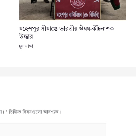
মহেশপুর সীমান্তে ভারতীয় ঔষধ-কীটনাশক
উদ্ধার
চুয়াডাঙ্গা
না।
*
চিহ্নিত বিষয়গুলো আবশ্যক।