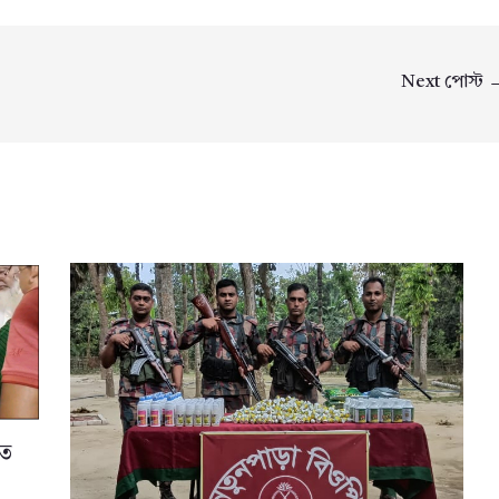
Next পোস্ট
তে