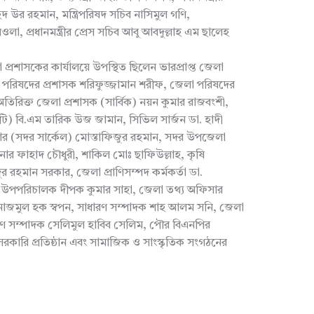
হেদ উর রহমান, মন্ত্রিপরিষদ সচিব নাসিমুল গণি,
মওলা, প্রধানমন্ত্রীর প্রেস সচিব আবু আবদুল্লাহ এম ছালেহ
জেলা প্রশাসকের কার্যালয়ে উপস্থিত ছিলেন ভারপ্রাপ্ত জেলা
লা পরিষদের প্রশাসক শরিফুজ্জামান শরীফ, জেলা পরিষদের
্র, অতিরিক্ত জেলা প্রশাসক (সার্বিক) নয়ন কুমার রাজবংশী,
টি) বি.এম তারিক উজ জামান, সিভিল সার্জন ডা. হাদী
পার (সদর সার্কেল) মোস্তাফিজুর রহমান, সদর উপজেলা
মিশনার ফাহাদ চৌধুরী, শাকিল মোঃ ছাফিউল্লাহ, কৃষি
র রহমান সরকার, জেলা প্রাণিসম্পদ কর্মকর্তা ডা.
তরের উপপরিচালক দীপক কুমার সাহা, জেলা তথ্য অফিসার
ভাপতি নাজমুল হক স্বপন, সাধারণ সম্পাদক শাহ আলম সনি, জেলা
ণ সম্পাদক সেলিমুল হাবিব সেলিম, পৌর বিএনপির
রকারি প্রতিষ্ঠান এবং সামাজিক ও সাংস্কৃতিক সংগঠনের