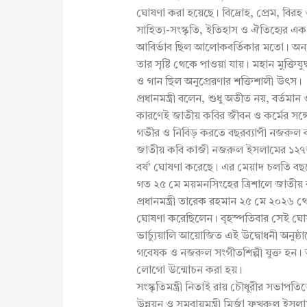
ঘোষণা করা হয়েছে। বিদ্রোহ, প্রেম, বি
সাহিত্য-সংস্কৃতি, ইতিহাস ও ঐতিহ্যের এ
আবির্ভাব ছিল আলোকবর্তিকার মতো। অন্যায
তার সৃষ্টি থেকে পাওয়া যায়। মহান মুক্ত
ও গান ছিল অনুপ্রেরণার শক্তিশালী উৎস।
প্রধানমন্ত্রী বলেন, শুধু অতীত নয়, বর্তম
কারণেই জাতীয় কবির জীবন ও কর্মের সঙ্গে
গভীর ও নিবিড় করতে বছরব্যাপী নজরুল বর
জাতীয় কবি কাজী নজরুল ইসলামের ১২৭তম
বর্ষ’ ঘোষণা করেছে। এর মেয়াদ চলতি ব
গত ২৫ মে ময়মনসিংহের ত্রিশালে জাতীয়
প্রধানমন্ত্রী তারেক রহমান ২৫ মে ২০২৬ 
ঘোষণা করেছিলেন। বৃহস্পতিবার সেই ঘোষ
ভার্চ্যুয়ালি আয়োজিত এই উদ্বোধনী অনুষ্ঠ
গবেষক ও নজরুল সংগীতশিল্পী যুক্ত হন। অ
লোগো উন্মোচন করা হয়।
সংস্কৃতিমন্ত্রী নিতাই রায় চৌধুরীর সভাপতি
উন্নয়ন ও সমবায়মন্ত্রী মির্জা ফখরুল ইসলাম