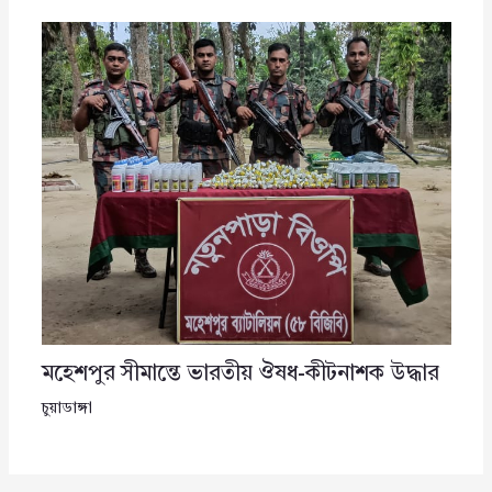
মহেশপুর সীমান্তে ভারতীয় ঔষধ-কীটনাশক উদ্ধার
চুয়াডাঙ্গা