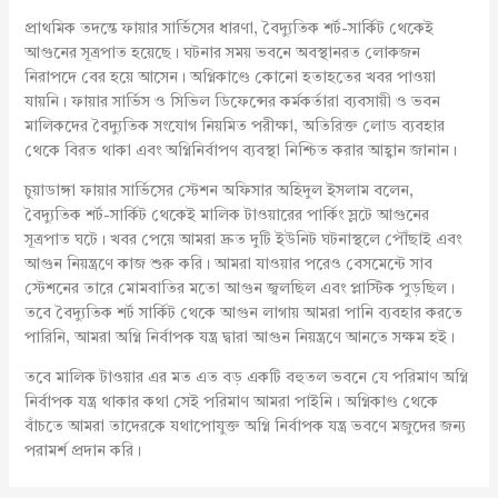
প্রাথমিক তদন্তে ফায়ার সার্ভিসের ধারণা, বৈদ্যুতিক শর্ট-সার্কিট থেকেই
আগুনের সূত্রপাত হয়েছে। ঘটনার সময় ভবনে অবস্থানরত লোকজন
নিরাপদে বের হয়ে আসেন। অগ্নিকাণ্ডে কোনো হতাহতের খবর পাওয়া
যায়নি। ফায়ার সার্ভিস ও সিভিল ডিফেন্সের কর্মকর্তারা ব্যবসায়ী ও ভবন
মালিকদের বৈদ্যুতিক সংযোগ নিয়মিত পরীক্ষা, অতিরিক্ত লোড ব্যবহার
থেকে বিরত থাকা এবং অগ্নিনির্বাপণ ব্যবস্থা নিশ্চিত করার আহ্বান জানান।
চুয়াডাঙ্গা ফায়ার সার্ভিসের স্টেশন অফিসার অহিদুল ইসলাম বলেন,
বৈদ্যুতিক শর্ট-সার্কিট থেকেই মালিক টাওয়ারের পার্কিং স্লটে আগুনের
সূত্রপাত ঘটে। খবর পেয়ে আমরা দ্রুত দুটি ইউনিট ঘটনাস্থলে পৌঁছাই এবং
আগুন নিয়ন্ত্রণে কাজ শুরু করি। আমরা যাওয়ার পরেও বেসমেন্টে সাব
স্টেশনের তারে মোমবাতির মতো আগুন জ্বলছিল এবং প্লাস্টিক পুড়ছিল।
তবে বৈদ্যুতিক শর্ট সার্কিট থেকে আগুন লাগায় আমরা পানি ব্যবহার করতে
পারিনি, আমরা অগ্নি নির্বাপক যন্ত্র দ্বারা আগুন নিয়ন্ত্রণে আনতে সক্ষম হই।
তবে মালিক টাওয়ার এর মত এত বড় একটি বহুতল ভবনে যে পরিমাণ অগ্নি
নির্বাপক যন্ত্র থাকার কথা সেই পরিমাণ আমরা পাইনি। অগ্নিকাণ্ড থেকে
বাঁচতে আমরা তাদেরকে যথাপোযুক্ত অগ্নি নির্বাপক যন্ত্র ভবণে মজুদের জন্য
পরামর্শ প্রদান করি।