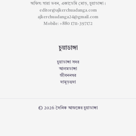
অফিস: সারা ভবন, একাডেমি মোড়, চুয়াডাঙ্গা।
editor@ajkerchuadanga.com
ajkerchuadanga24@gmail.com
Mobile: +880 1711-397172
চুয়াডাঙ্গা
চুয়াডাঙ্গা সদর
আলমডাঙ্গা
জীবননগর
দামুড়হুদা
© 2026 দৈনিক আজকের চুয়াডাঙ্গা