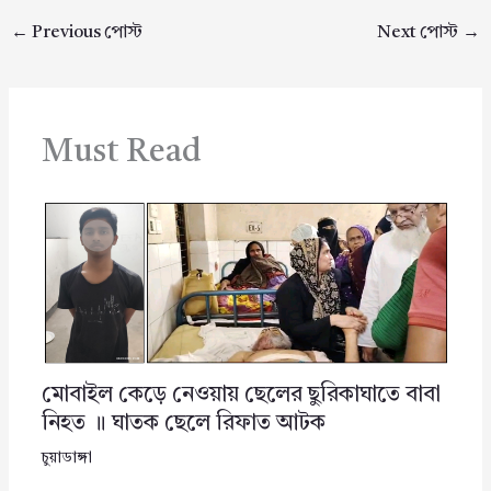
←
Previous পোস্ট
Next পোস্ট
→
Must Read
মোবাইল কেড়ে নেওয়ায় ছেলের ছুরিকাঘাতে বাবা
নিহত ॥ ঘাতক ছেলে রিফাত আটক
চুয়াডাঙ্গা