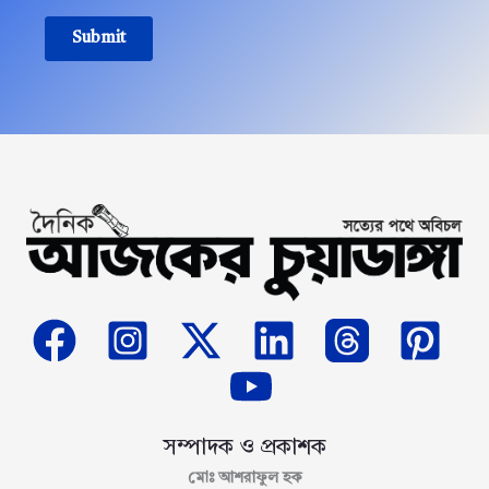
Submit
সম্পাদক ও প্রকাশক
মোঃ আশরাফুল হক