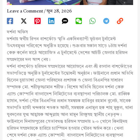
Leave a Comment
/
জুন 28, 2026
দর্শনা অফিস
দর্শনায় স্বর্গীয় রিপন বাশফোঁড় স্মৃতি একদিনব্যাপী ফুটবল টুর্নামেন্ট
উৎসবমুখর পরিবেশে অনুষ্ঠিত হয়েছে। শুক্রবার সকাল সাড়ে ৮টায় দর্শনা
কেরু কর্নেল মাঠে আয়োজিত এ টুর্নামেন্টে দেশের আটটি জেলার হরিজন
সম্প্রদায়ের দল অংশ নেয়।
দর্শনা বাশফোঁড় হরিজন সম্প্রদায়ের আয়োজনে এবং শ্রী রংলাল বাশফোঁড়ের
সভাপতিত্বে অনুষ্ঠিত টুর্নামেন্টের উদ্বোধনী অনুষ্ঠান। ফাইনালে প্রধান অতিথি
ছিলেন চুয়াডাঙ্গা জেলা পরিষদের প্রশাসক ও জেলা বিএনপির সাধারণ
সম্পাদক মো. শরীফুজ্জামান শরীফ। বিশেষ অতিথি ছিলেন দর্শনা কেরু
এ্যান্ড কোম্পানি বাংলাদেশ লিমিটেডের ব্যবস্থাপনা পরিচালক মো. রাব্বিক
হাসান, দর্শনা পৌর বিএনপির প্রধান সমন্বয়ক হাবিবুর রহমান বুলেট, সাবেক
সভাপতি হাজী খন্দকার শওকত আলী, সমন্বয়ক এনামুল হক শাহ্ মুকুল, থানা
যুবদলের যুগ্ম আহ্বায়ক আব্দুল্লাহ আল মামুন রিংকুসহ স্থানীয় নেতৃবৃন্দ।
ফাইনালে দিনাজপুরের সেতাবগঞ্জ হরিজন সম্প্রদায় ২-০ গোলে ঝিনাইদহ
হরিজন সম্প্রদায়কে হারিয়ে চ্যাম্পিয়ন হওয়ার গৌরব অর্জন করে। খেলা
শেষে দর্শনা কেরু এ্যান্ড কোম্পানী বাংলাদেশ লিমিটেডের ব্যবস্থাপনা