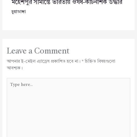
মহেশপুর সীমান্তে ভারতীয় ঔষধ-কীটনাশক উদ্ধার
চুয়াডাঙ্গা
Leave a Comment
আপনার ই-মেইল এ্যাড্রেস প্রকাশিত হবে না।
*
চিহ্নিত বিষয়গুলো
আবশ্যক।
Type
here..