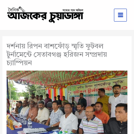
Skip
to
content
দর্শনায় রিপন বাশফোঁড় স্মৃতি ফুটবল
টুর্নামেন্টে সেতাবগঞ্জ হরিজন সম্প্রদায়
চ্যাম্পিয়ন