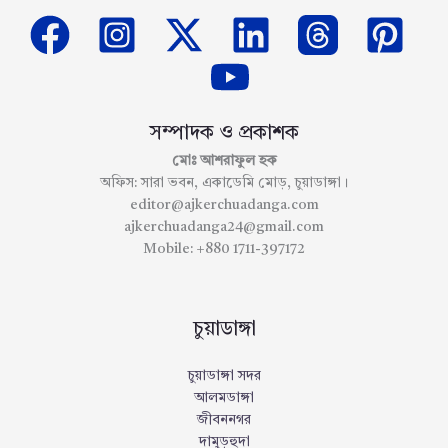
সম্পাদক ও প্রকাশক
মোঃ আশরাফুল হক
অফিস: সারা ভবন, একাডেমি মোড়, চুয়াডাঙ্গা।
editor@ajkerchuadanga.com
ajkerchuadanga24@gmail.com
Mobile: +880 1711-397172
চুয়াডাঙ্গা
চুয়াডাঙ্গা সদর
আলমডাঙ্গা
জীবননগর
দামুড়হুদা