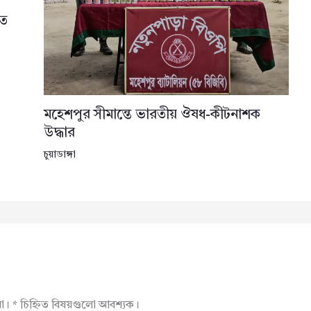
তে
মহেশপুর সীমান্তে ভারতীয় ঔষধ-কীটনাশক
উদ্ধার
চুয়াডাঙ্গা
না।
*
চিহ্নিত বিষয়গুলো আবশ্যক।