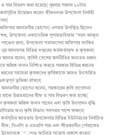
ও সার বিতরণ করা হয়েছে| বুধবার সকাল ১০টায়
র্মসূচির উদ্বোধন করেন জীবননগর উপজেলা নির্বাহী
সেল|
ষি অফিসার আলমগীর হোসেন| এসময় উপস্থিত ছিলেন
শেখ, উপজেলা একাডেমিক সুপারভাইজার ˆসয়দ আব্দুল
সার পাভেল রানা, উপজেলা সমাজসেবা অফিসার জাকির
 আলমসহ বিভিন্ন দপ্তরের কর্মকর্তাবৃন্দ ও কৃষকরা|
ফুল আলম বলেন, কৃষিই দেশের অর্থনীতির অন্যতম প্রধান
িয়ে অধিক ফলন নিশ্চিত করতে সরকার বিভিন্ন ধরনের
ছে| এ ধরনের সহায়তা কৃষকদের কৃষিকাজে আরও উৎসাহিত
ুত্বপূর্ণ ভূমিকা রাখবে|
র আলমগীর হোসেন বলেন, সরকারের কৃষি প্রণোদনা
ষকদের মাঝে উন্নতমানের বীজ ও সার বিতরণ করা হচ্ছে|
 কৃষকরা অধিক ফলন পাবেন এবং কৃষি উৎপাদন বৃদ্ধি
োগিতার জন্য কৃষি বিভাগ সবসময় পাশে থাকবে|
 কর্মসূচির আওতায় উপজেলার বিভিন্ন ইউনিয়নের নির্বাচিত
বীজ, ডিএপি ও এমওপি সার এবং শীতকালীন পেঁয়াজের
 উদ্যোগকে ¯^াগত জানিয়ে সন্তোষ প্রকাশ করেন|