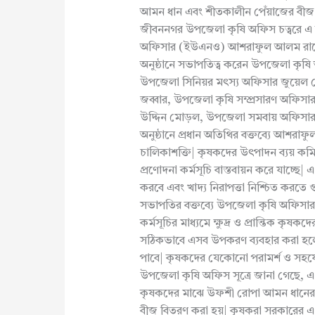
আমন ধান এবং শীতকালীন পেঁয়াজের বীজ 
জীবননগর উপজেলা কৃষি অফিস চত্বরে এ ক
অফিসার (ইউএনও) আশরাফুল আলম রা
অনুষ্ঠানে সভাপতিত্ব করেন উপজেলা কৃ
উপজেলা সিনিয়র মৎস্য অফিসার জুয়েল 
জব্বার, উপজেলা কৃষি সম্প্রসারণ অফি
উদ্দিন মোড়ল, উপজেলা সমবায় অফিসার নূর
অনুষ্ঠানে প্রধান অতিথির বক্তব্যে আশরা
চালিকাশক্তি| কৃষকদের উৎপাদন ব্যয় কম
প্রণোদনা কর্মসূচি বাস্তবায়ন করে যাচ্
করবে এবং খাদ্য নিরাপত্তা নিশ্চিত করতে গুর
সভাপতির বক্তব্যে উপজেলা কৃষি অফিসা
কর্মসূচির মাধ্যমে ক্ষুদ্র ও প্রান্তিক কৃ
সঠিকভাবে এসব উপকরণ ব্যবহার করা হলে
পাবে| কৃষকদের যেকোনো পরামর্শ ও সহয
উপজেলা কৃষি অফিস সূত্রে জানা গেছে, এ
কৃষকদের মাঝে উফশী রোপা আমন ধানের 
বীজ বিতরণ করা হয়| কৃষকরা সরকারের এ