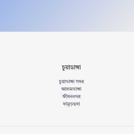
চুয়াডাঙ্গা
চুয়াডাঙ্গা সদর
আলমডাঙ্গা
জীবননগর
দামুড়হুদা