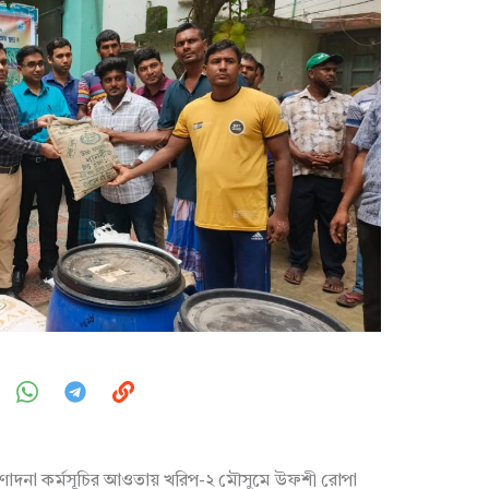
রণোদনা কর্মসূচির আওতায় খরিপ-২ মৌসুমে উফশী রোপা