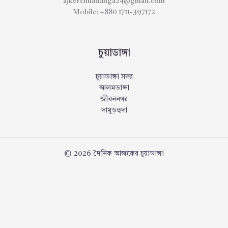
ajkerchuadanga24@gmail.com
Mobile: +880 1711-397172
চুয়াডাঙ্গা
চুয়াডাঙ্গা সদর
আলমডাঙ্গা
জীবননগর
দামুড়হুদা
© 2026 দৈনিক আজকের চুয়াডাঙ্গা