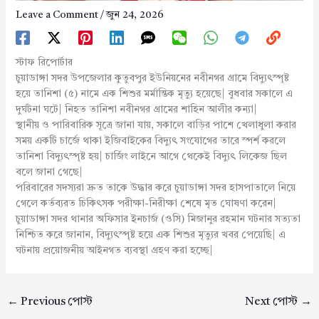
Leave a Comment
/
জুন 24, 2026
স্টাফ রিপোর্টার
চুয়াডাঙ্গা সদর উপজেলার কুতুবপুর ইউনিয়নের নবীনগর গ্রামে বিদ্যুৎস্পৃষ্ট
হয়ে তানিশা (৫) নামে এক শিশুর মর্মান্তিক মৃত্যু হয়েছে| বুধবার সকালে এ
দুর্ঘটনা ঘটে| নিহত তানিশা নবীনগর গ্রামের শাহিন আলীর কন্যা|
স্থানীয় ও পারিবারিক সূত্রে জানা যায়, সকালে বাড়ির পাশে খেলাধুলা করার
সময় একটি চার্জে থাকা ইজিবাইকের বিদ্যুৎ সংযোগের তারে স্পর্শ করলে
তানিশা বিদ্যুৎস্পৃষ্ট হয়| চার্জিং লাইনে আগে থেকেই বিদ্যুৎ লিকেজ ছিল
বলে জানা গেছে|
পরিবারের সদস্যরা দ্রুত তাকে উদ্ধার করে চুয়াডাঙ্গা সদর হাসপাতালে নিয়ে
গেলে কর্তব্যরত চিকিৎসক পরীক্ষা-নিরীক্ষা শেষে মৃত ঘোষণা করেন|
চুয়াডাঙ্গা সদর থানার অফিসার ইনচার্জ (ওসি) মিজানুর রহমান ঘটনার সত্যতা
নিশ্চিত করে জানান, বিদ্যুৎস্পৃষ্ট হয়ে এক শিশুর মৃত্যুর খবর পেয়েছি| এ
ঘটনায় প্রয়োজনীয় আইনগত ব্যবস্থা গ্রহণ করা হচ্ছে|
←
Previous পোস্ট
Next পোস্ট
→