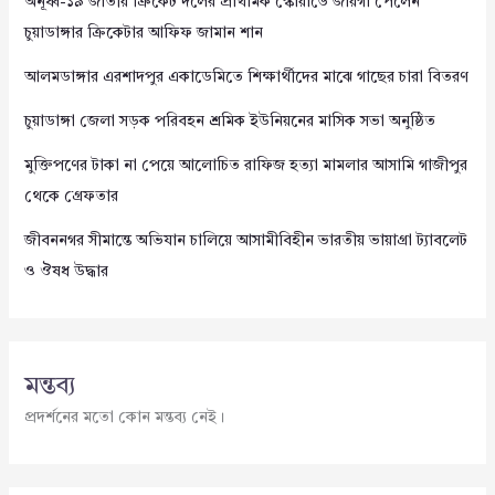
অনূর্ধ্ব-১৯ জাতীয় ক্রিকেট দলের প্রাথমিক স্কোয়াডে জায়গা পেলেন
চুয়াডাঙ্গার ক্রিকেটার আফিফ জামান শান
আলমডাঙ্গার এরশাদপুর একাডেমিতে শিক্ষার্থীদের মাঝে গাছের চারা বিতরণ
চুয়াডাঙ্গা জেলা সড়ক পরিবহন শ্রমিক ইউনিয়নের মাসিক সভা অনুষ্ঠিত
মুক্তিপণের টাকা না পেয়ে আলোচিত রাফিজ হত্যা মামলার আসামি গাজীপুর
থেকে গ্রেফতার
জীবননগর সীমান্তে অভিযান চালিয়ে আসামীবিহীন ভারতীয় ভায়াগ্রা ট্যাবলেট
ও ঔষধ উদ্ধার
মন্তব্য
প্রদর্শনের মতো কোন মন্তব্য নেই।