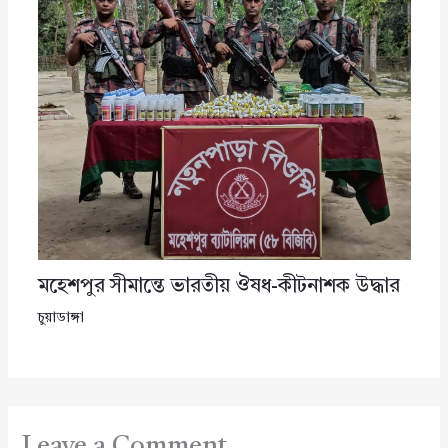
মহেশপুর সীমান্তে ভারতীয় ঔষধ-কীটনাশক উদ্ধার
চুয়াডাঙ্গা
Leave a Comment