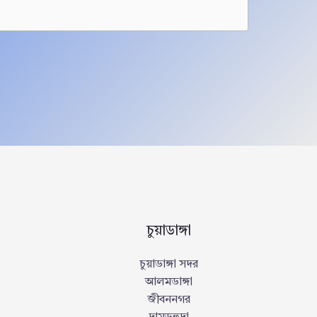
চুয়াডাঙ্গা
চুয়াডাঙ্গা সদর
আলমডাঙ্গা
জীবননগর