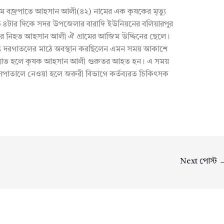
মে বজ্রপাতে আহসান আলী(৪২) নামের এক কৃষকের মৃত্যু
ে ৪টার দিকে সদর উপজেলার বারাদি ইউনিয়নের বলিয়ারপুর
ের নিহত আহসান আলী ঐ গ্রামের আজিম উদ্দিনের ছেলে।
ন্য দরগাতলের মাঠে অবস্থান করছিলেন এমন সময় আকাশে
ে বজ্রপাত হলে কৃষক আহসান আলী গুরুতর আহত হন। এ সময়
সপাতালে নেওয়া হলে জরুরী বিভাগে কর্তব্যরত চিকিৎসক
Next পোস্ট