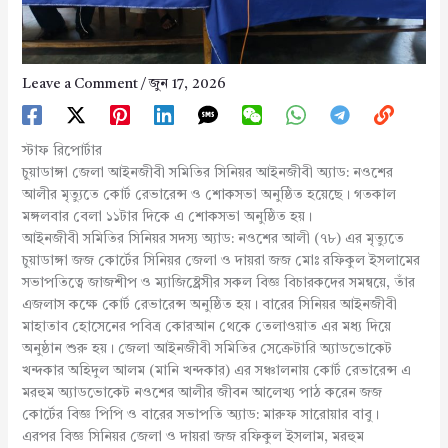
Leave a Comment
/
জুন 17, 2026
স্টাফ রিপোর্টার
চুয়াডাঙ্গা জেলা আইনজীবী সমিতির সিনিয়র আইনজীবী অ্যাড: নওশের
আলীর মৃত্যুতে কোর্ট রেভারেন্স ও শোকসভা অনুষ্ঠিত হয়েছে। গতকাল
মঙ্গলবার বেলা ১১টার দিকে এ শোকসভা অনুষ্ঠিত হয়।
আইনজীবী সমিতির সিনিয়র সদস্য অ্যাড: নওশের আলী (৭৮) এর মৃত্যুতে
চুয়াডাঙ্গা জজ কোর্টের সিনিয়র জেলা ও দায়রা জজ মোঃ রফিকুল ইসলামের
সভাপতিত্বে জাজশীপ ও ম্যাজিষ্ট্রেসীর সকল বিজ্ঞ বিচারকদের সমন্বয়ে, তাঁর
এজলাস কক্ষে কোর্ট রেভারেন্স অনুষ্ঠিত হয়। বারের সিনিয়র আইনজীবী
মাহাতাব হোসেনের পবিত্র কোরআন থেকে তেলাওয়াত এর মধ্য দিয়ে
অনুষ্ঠান শুরু হয়। জেলা আইনজীবী সমিতির সেক্রেটারি অ্যাডভোকেট
খন্দকার অহিদুল আলম (মানি খন্দকার) এর সঞ্চালনায় কোর্ট রেভারেন্স এ
মরহুম অ্যাডভোকেট নওশের আলীর জীবন আলেখ্য পাঠ করেন জজ
কোর্টের বিজ্ঞ পিপি ও বারের সভাপতি অ্যাড: মারুফ সারোয়ার বাবু।
এরপর বিজ্ঞ সিনিয়র জেলা ও দায়রা জজ রফিকুল ইসলাম, মরহুম