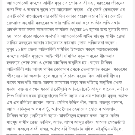
অ্যাডভোকেট নওশের আলীর মৃত্যু তে শোক বার্তা সহ , মরহুমের জীবনের
নানা দিক ও অবদান তুলে ধরে আলোচনা করেন। এই কোর্ট রেভারেন্স এর
একটি কপি বাংলাদেশ বার কাউন্সিল বরাবর প্রেরণ করেন তিনি। কোর্টের
রেওয়াজ অনুযায়ী মরহুমের আত্মার শান্তি কামনা করে ও তাঁর প্রতি সন্মান
প্রদর্শন করে সকল আদালতের কার্যক্রম শুধুমাত্র ১৬ জুনের জন্য মুলতবি করা
হয়। পরে বারের সাবেক সভাপতি অ্যাডভোকেট সাঈদ মাহমুদ শামীম রেজা
ডালিম মরহুমের আত্মার মাগফেরাত কামনায় দোয়া পরিচালনা করেন।
দুপুর ১২ টায় জেলা আইনজীবী সমিতির উদ্যোগে মরহুম অ্যাডভোকেট
নওশের আলীর মৃত্যুতে আইনজীবী সমিতির নতুন ভবনের নীচতলার
হলরুমে শোক সভা ও দোয়া মাহফিল অনুষ্ঠিত হয়। বারের সিনিয়র
আইনজীবী শাহ আলম পবিত্র কোরআন থেকে তেলাওয়াত করেন। মরহুমের
জীবনের নানা অবদান তুলে ধরে স্মৃতি চারণ করেন বিজ্ঞ আইনজীবীগন।
বারের সভাপতি অ্যাড: মারুফ সারোয়ার বাবুর সভাপতিত্বে অনুষ্ঠিত শোক
সভায় বক্তব্য রাখেন সরকারি কৌঁসুলি অ্যাডভোকেট আব্দুল খালেক, নারী ও
শিশু নির্যাতন দমন ট্রাইব্যুনালের পিপি অ্যাড এম এম শাজাহান মুকুল, অ্যাড:
এস এম রফিউর রহমান, অ্যাড: সেলিম উদ্দিন খাঁন, অ্যাড: বজলুর রহমান,
অ্যাড: রফিকুল আলম রান্টু, অ্যাড: সৈয়দ হেদায়েত হোসেন আসলাম,
সিনিয়র ভাইস প্রেসিডেন্ট অ্যাড: আকসিজুল ইসলাম রতন, অ্যাড: সাঈদ
মাহমুদ শামীম রেজা ডালিম, অ্যাড: আসম আব্দুর রউফ, সাবেক সেক্রেটারি
অ্যাড: ফজলে রাব্বী সাগর, অ্যাড: বদি উজ্জামান বদিল, মইনুদ্দিন মঈনুল,