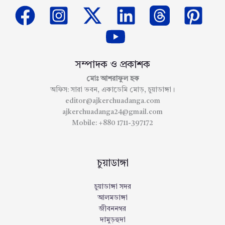
সম্পাদক ও প্রকাশক
মোঃ আশরাফুল হক
অফিস: সারা ভবন, একাডেমি মোড়, চুয়াডাঙ্গা।
editor@ajkerchuadanga.com
ajkerchuadanga24@gmail.com
Mobile: +880 1711-397172
চুয়াডাঙ্গা
চুয়াডাঙ্গা সদর
আলমডাঙ্গা
জীবননগর
দামুড়হুদা