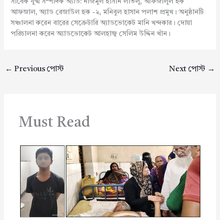
সাবেক যুগ্ম সম্পাদক অ্যাড: নাজমুল হাসান লাভলু, আফজালুল হক
আফজাল, অ্যাড রেজাউল হক -২, মনিবুল হাসান পলাশ প্রমুখ। অনুষ্ঠানটি
সঞ্চালনা করেন বারের সেক্রেটারি অ্যাডভোকেট মানি খন্দকার। দোয়া
পরিচালনা করেন অ্যাডভোকেট আলহাজ্ব সেলিম উদ্দিন খাঁন।
←
Previous পোস্ট
Next পোস্ট
→
Must Read