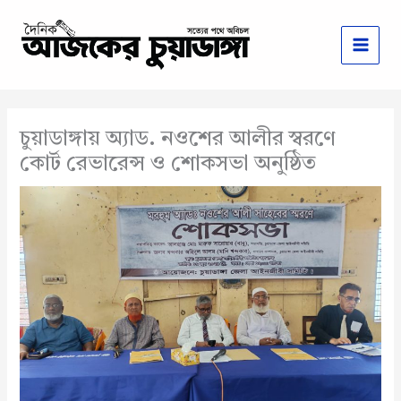
Skip
to
content
চুয়াডাঙ্গায় অ্যাড. নওশের আলীর স্বরণে
কোর্ট রেভারেন্স ও শোকসভা অনুষ্ঠিত