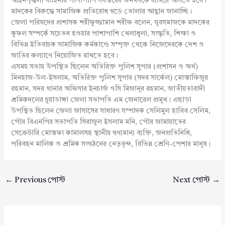
আইনশৃঙ্খলা বাহিনীর পাশাপাশি সর্বস্তরের জনগণকে এগিয়ে আসতে হবে।
মাদকের বিরুদ্ধে সামাজিক প্রতিরোধ গড়ে তোলার আহ্বান জানাচ্ছি।
জেলা পরিষদের প্রশাসক শরীফুজ্জামান শরীফ বলেন, যুবসমাজকে মাদকের
কুফল সম্পর্কে সচেতন হওয়ার পাশাপাশি খেলাধুলা, সংস্কৃতি, শিক্ষা ও
বিভিন্ন ইতিবাচক সামাজিক কর্মকাণ্ডে সম্পৃক্ত থেকে নিজেদেরকে দেশ ও
জাতির কল্যাণে নিয়োজিত রাখতে হবে।
এসময় সভায় উপস্থিত ছিলেন অতিরিক্ত পুলিশ সুপার (প্রশাসন ও অর্থ)
মিনহাজ-উল-ইসলাম, অতিরিক্ত পুলিশ সুপার (সদর সার্কেল) মোস্তাফিজুর
রহমান, সদর থানার অফিসার ইনচার্জ ওসি মিজানুর রহমান, জাতীয়তাবাদী
শ্রমিকদলের চুয়াডাঙ্গা জেলা সভাপতি এম জেনারেল প্রমুখ। এছাড়া
উপস্থিত ছিলেন জেলা জাসাসের সাধারণ সম্পাদক সেলিমুল হাবিব সেলিম,
পৌর বিএনপির সভাপতি সিরাজুল ইসলাম মনি, পৌর জামায়াতের
সেক্রেটারি মোস্তফা কামালসহ স্থানীয় গণ্যমান্য ব্যক্তি, জনপ্রতিনিধি,
পরিবহন মালিক ও শ্রমিক সংগঠনের নেতৃবৃন্দ, বিভিন্ন শ্রেণি-পেশার মানুষ।
←
Previous পোস্ট
Next পোস্ট
→