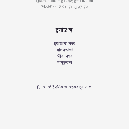
ajkerchuadanga24@gmail.com
Mobile: +880 1711-397172
চুয়াডাঙ্গা
চুয়াডাঙ্গা সদর
আলমডাঙ্গা
জীবননগর
দামুড়হুদা
© 2026 দৈনিক আজকের চুয়াডাঙ্গা