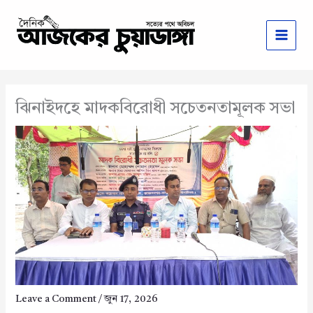
Skip
to
content
ঝিনাইদহে মাদকবিরোধী সচেতনতামূলক সভা
Leave a Comment
/
জুন 17, 2026