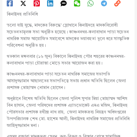
ঝিনাইদহ প্রতিনিধি
‘চলো যাই যুদ্ধে, মাদকের বিরুদ্ধে’ স্লোগানে ঝিনাইদহে মাদকবিরোধী
সচেতনতামূলক সভা অনুষ্ঠিত হয়েছে। কাঞ্চননগর-কলাবাগান পাড়া সচেতন
নাগরিক সমাজ আয়োজিত সমাবেশে মাদকের ভয়াবহতা তুলে ধরে সাংস্কৃতিক
পরিবেশনা অনুষ্ঠিত হয়।
গতকাল মঙ্গলবার (১৬ জুন) বিকালে ঝিনাইদহ পৌর শহরের কাঞ্চননগর-
কলাবাগান পাড়া চৌরাস্তা মোড়ে সভার আয়োজন করা হয়।
কাঞ্চননগর-কলাবাগান পাড়া সচেতন নাগরিক সমাজের সভাপতি
আসাদুজ্জামান আছালতের সভাপতিত্বে সভায় প্রধান অতিথি ছিলেন জেলা
প্রশাসক মোহাম্মদ নোমান হোসেন।
অনুষ্ঠানে বিশেষ অতিথি ছিলেন জেলা পুলিশ সুপার মিয়া মোহাম্মদ আশিস
বিন হাসান, জেলা পরিষদের প্রশাসক এ্যাডভোকেট এমএ মজিদ, ঝিনাইদহ
পৌরসভার প্রশাসক রথীন্দ্র নাথ রায়, জেলা মাদকদ্রব্য নিয়ন্ত্রণ অধিদপ্তরের
উপপরিচালক শেখ মো. হাশেম আলী, ঝিনাইদহ নাগরিক সমাজের প্রতিনিধি
জাহিদুজ্জামান মনা।
এসময় বক্তারা মাদকদ্রব্য সেবন, ক্রয়-বিক্রয় ও বিস্তার রোধে সামাজিক