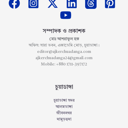
সম্পাদক ও প্রকাশক
মোঃ আশরাফুল হক
অফিস: সারা ভবন, একাডেমি মোড়, চুয়াডাঙ্গা।
editor@ajkerchuadanga.com
ajkerchuadanga24@gmail.com
Mobile: +880 1711-397172
চুয়াডাঙ্গা
চুয়াডাঙ্গা সদর
আলমডাঙ্গা
জীবননগর
দামুড়হুদা