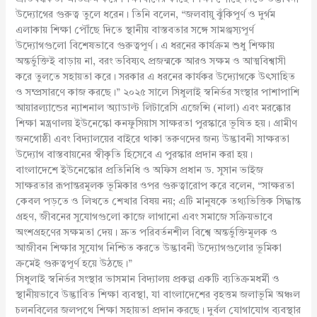
উদ্যোগের গুরুত্ব তুলে ধরেন। তিনি বলেন, “জলবায়ু ঝুঁকিপূর্ণ ও দুর্গম
এলাকায় শিক্ষা পৌঁছে দিতে স্থানীয় বাস্তবতার সঙ্গে সামঞ্জস্যপূর্ণ
উদ্যোগগুলো বিশেষভাবে গুরুত্বপূর্ণ। এ ধরনের কার্যক্রম শুধু শিক্ষায়
অন্তর্ভুক্তিই বাড়ায় না, বরং ভবিষ্যৎ প্রজন্মকে আরও সক্ষম ও আত্মবিশ্বাসী
করে তুলতে সহায়তা করে। সরকার এ ধরনের কার্যকর উদ্যোগকে উৎসাহিত
ও সম্প্রসারণে কাজ করছে।” ২০২৫ সালে সিধুলাই স্বনির্ভর সংস্থার পাশাপাশি
আয়ারল্যান্ডের ন্যাশনাল অ্যাডাল্ট লিটারেসি এজেন্সি (নালা) এবং মরক্কোর
শিক্ষা মন্ত্রণালয় ইউনেস্কো কনফুসিয়াস সাক্ষরতা পুরস্কারে ভূষিত হয়। গ্রামীণ
জনগোষ্ঠী এবং বিদ্যালয়ের বাইরে থাকা তরুণদের জন্য উদ্ভাবনী সাক্ষরতা
উদ্যোগ বাস্তবায়নের স্বীকৃতি হিসেবে এ পুরস্কার প্রদান করা হয়।
বাংলাদেশে ইউনেস্কোর প্রতিনিধি ও অফিস প্রধান ড. সুসান ভাইজ
সাক্ষরতার রূপান্তরমূলক ভূমিকার ওপর গুরুত্বারোপ করে বলেন, “সাক্ষরতা
কেবল পড়তে ও লিখতে শেখার বিষয় নয়; এটি মানুষকে তথ্যভিত্তিক সিদ্ধান্ত
গ্রহণ, জীবনের সুযোগগুলো কাজে লাগানো এবং সমাজে সক্রিয়ভাবে
অংশগ্রহণের সক্ষমতা দেয়। দ্রুত পরিবর্তনশীল বিশ্বে অন্তর্ভুক্তিমূলক ও
আজীবন শিক্ষার সুযোগ নিশ্চিত করতে উদ্ভাবনী উদ্যোগগুলোর ভূমিকা
ক্রমেই গুরুত্বপূর্ণ হয়ে উঠছে।”
সিধুলাই স্বনির্ভর সংস্থার ভাসমান বিদ্যালয় প্রকল্প একটি ব্যতিক্রমধর্মী ও
স্থানীয়ভাবে উদ্ভাবিত শিক্ষা ব্যবস্থা, যা বাংলাদেশের বৃহত্তম জলাভূমি অঞ্চল
চলনবিলের জলপথে শিক্ষা সহায়তা প্রদান করছে। দুর্বল যোগাযোগ ব্যবস্থার