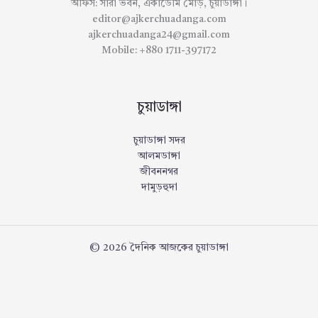
অফিস: সারা ভবন, একাডেমি মোড়, চুয়াডাঙ্গা।
editor@ajkerchuadanga.com
ajkerchuadanga24@gmail.com
Mobile: +880 1711-397172
চুয়াডাঙ্গা
চুয়াডাঙ্গা সদর
আলমডাঙ্গা
জীবননগর
দামুড়হুদা
© 2026 দৈনিক আজকের চুয়াডাঙ্গা