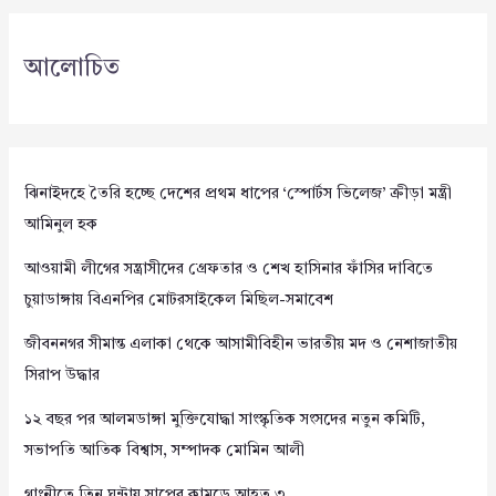
আলোচিত
ঝিনাইদহে তৈরি হচ্ছে দেশের প্রথম ধাপের ‘স্পোর্টস ভিলেজ’ ক্রীড়া মন্ত্রী
আমিনুল হক
আওয়ামী লীগের সন্ত্রাসীদের গ্রেফতার ও শেখ হাসিনার ফাঁসির দাবিতে
চুয়াডাঙ্গায় বিএনপির মোটরসাইকেল মিছিল-সমাবেশ
জীবননগর সীমান্ত এলাকা থেকে আসামীবিহীন ভারতীয় মদ ও নেশাজাতীয়
সিরাপ উদ্ধার
১২ বছর পর আলমডাঙ্গা মুক্তিযোদ্ধা সাংস্কৃতিক সংসদের নতুন কমিটি,
সভাপতি আতিক বিশ্বাস, সম্পাদক মোমিন আলী
গাংনীতে তিন ঘন্টায় সাপের কামড়ে আহত ৩