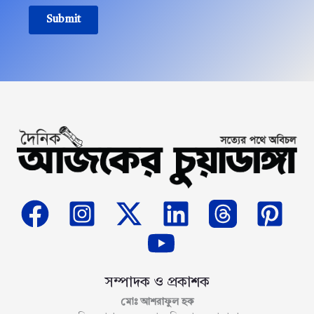
Submit
সম্পাদক ও প্রকাশক
মোঃ আশরাফুল হক