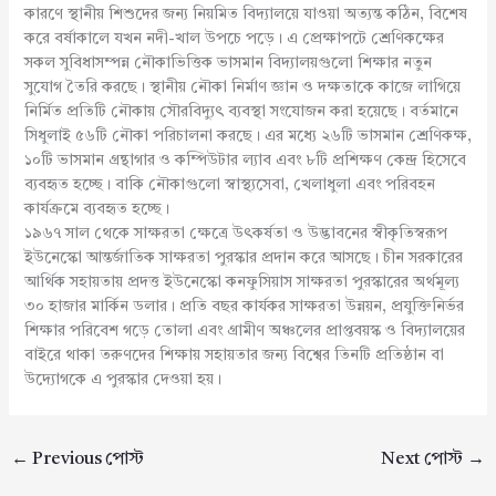
কারণে স্থানীয় শিশুদের জন্য নিয়মিত বিদ্যালয়ে যাওয়া অত্যন্ত কঠিন, বিশেষ
করে বর্ষাকালে যখন নদী-খাল উপচে পড়ে। এ প্রেক্ষাপটে শ্রেণিকক্ষের
সকল সুবিধাসম্পন্ন নৌকাভিত্তিক ভাসমান বিদ্যালয়গুলো শিক্ষার নতুন
সুযোগ তৈরি করছে। স্থানীয় নৌকা নির্মাণ জ্ঞান ও দক্ষতাকে কাজে লাগিয়ে
নির্মিত প্রতিটি নৌকায় সৌরবিদ্যুৎ ব্যবস্থা সংযোজন করা হয়েছে। বর্তমানে
সিধুলাই ৫৬টি নৌকা পরিচালনা করছে। এর মধ্যে ২৬টি ভাসমান শ্রেণিকক্ষ,
১০টি ভাসমান গ্রন্থাগার ও কম্পিউটার ল্যাব এবং ৮টি প্রশিক্ষণ কেন্দ্র হিসেবে
ব্যবহৃত হচ্ছে। বাকি নৌকাগুলো স্বাস্থ্যসেবা, খেলাধুলা এবং পরিবহন
কার্যক্রমে ব্যবহৃত হচ্ছে।
১৯৬৭ সাল থেকে সাক্ষরতা ক্ষেত্রে উৎকর্ষতা ও উদ্ভাবনের স্বীকৃতিস্বরূপ
ইউনেস্কো আন্তর্জাতিক সাক্ষরতা পুরস্কার প্রদান করে আসছে। চীন সরকারের
আর্থিক সহায়তায় প্রদত্ত ইউনেস্কো কনফুসিয়াস সাক্ষরতা পুরস্কারের অর্থমূল্য
৩০ হাজার মার্কিন ডলার। প্রতি বছর কার্যকর সাক্ষরতা উন্নয়ন, প্রযুক্তিনির্ভর
শিক্ষার পরিবেশ গড়ে তোলা এবং গ্রামীণ অঞ্চলের প্রাপ্তবয়স্ক ও বিদ্যালয়ের
বাইরে থাকা তরুণদের শিক্ষায় সহায়তার জন্য বিশ্বের তিনটি প্রতিষ্ঠান বা
উদ্যোগকে এ পুরস্কার দেওয়া হয়।
←
Previous পোস্ট
Next পোস্ট
→