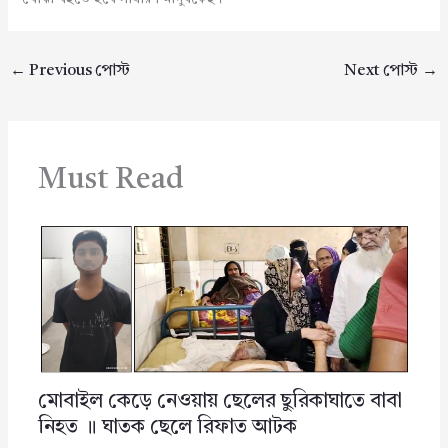
←
Previous পোস্ট
Next পোস্ট
→
Must Read
মোবাইল কেড়ে নেওয়ায় ছেলের ছুরিকাঘাতে বাবা
নিহত ॥ ঘাতক ছেলে রিফাত আটক