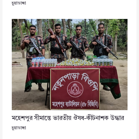
চুয়াডাঙ্গা
মহেশপুর সীমান্তে ভারতীয় ঔষধ-কীটনাশক উদ্ধার
চুয়াডাঙ্গা