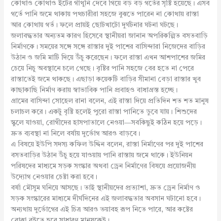
কোথাও কোথাও ইটের গাঁথুনি দেবে গিয়ে বড় বড় গর্তের সৃষ্টি হয়েছে। এসব
গর্তে পানি জমে থাকায় পথচারীরা সহজে বুঝতে পারেন না কোথায় রাস্তা
আর কোথায় গর্ত। ফলে প্রায়ই ছোটখাটো দুর্ঘটনার ঘটনা ঘটছে।
জলাবদ্ধতার অন্যতম কারণ হিসেবে স্থানীয়রা জানান অপরিকল্পিত বসতবাড়ি
নির্মাণকে। সময়ের সঙ্গে সঙ্গে রাস্তার দুই পাশের বাসিন্দারা নিজেদের বাড়ির
উঠান ও জমি মাটি দিয়ে উঁচু করেছেন। ফলে রাস্তা এখন আশপাশের জমির
চেয়ে নিচু অবস্থানে চলে গেছে। বৃষ্টির পানি সহজে বের হতে না পেরে
রাস্তাতেই জমে থাকছে। এছাড়া কয়েকটি বাড়ির সীমানা বেড়া রাস্তার খুব
কাছাকাছি নির্মাণ করায় স্বাভাবিক পানি প্রবাহও বাধাগ্রস্ত হচ্ছে।
গ্রামের বাসিন্দা সোহেল রানা বলেন, এই রাস্তা দিয়ে প্রতিদিন শত শত মানুষ
চলাচল করে। একটু বৃষ্টি হলেই পুরো রাস্তা পানিতে ডুবে যায়। শিশুদের
স্কুলে যাওয়া, রোগীদের হাসপাতালে নেওয়া—সবকিছুই কঠিন হয়ে পড়ে।
দ্রুত ব্যবস্থা না নিলে বর্ষায় দুর্ভোগ আরও বাড়বে।
এ বিষয়ে ইউপি সদস্য কফিল উদ্দিন বলেন, রাস্তা নির্মাণের পর দুই পাশের
বসতবাড়ির উঠান উঁচু হয়ে যাওয়ায় পানি রাস্তায় জমে থাকে। ইউনিয়ন
পরিষদের মাধ্যমে সড়ক সংস্কার অথবা ড্রেন নির্মাণের বিষয়ে প্রয়োজনীয়
উদ্যোগ নেওয়ার চেষ্টা করা হবে।
বর্ষা মৌসুম ঘনিয়ে আসছে। তাই স্থানীয়দের প্রত্যাশা, দ্রুত ড্রেন নির্মাণ ও
সড়ক সংস্কারের মাধ্যমে দীর্ঘদিনের এই জলাবদ্ধতার অবসান ঘটানো হবে।
অন্যথায় দুর্ভোগের এই চিত্র আরও ভয়াবহ রূপ নিতে পারে, আর কষ্টের
বোঝা বইতে হবে সাধারণ মানুষকেই।