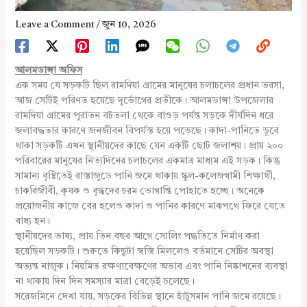
Leave a Comment
/
জুন 10, 2026
আলমডাঙ্গা অফিস
এক সময় যে সড়কটি ছিল রামদিয়া গ্রামের মানুষের চলাচলের প্রধান ভরসা,
আজ সেটিই পরিণত হয়েছে দুর্ভোগের প্রতীকে। আলমডাঙ্গা উপজেলার
রামদিয়া গ্রামের পুরাতন বটতলা থেকে বাওড় পর্যন্ত সড়কে দীর্ঘদিন ধরে
জলাবদ্ধতার কারণে জনজীবন বিপর্যস্ত হয়ে পড়েছে। কাদা-পানিতে ডুবে
থাকা সড়কটি এখন স্থানীয়দের কাছে যেন একটি ছোট জলাশয়। প্রায় ২০০
পরিবারের মানুষের নিত্যদিনের চলাচলের একমাত্র মাধ্যম এই সড়ক। কিন্তু
সামান্য বৃষ্টিতেই রাস্তাজুড়ে পানি জমে থাকায় স্কুল-কলেজগামী শিক্ষার্থী,
চাকরিজীবী, কৃষক ও বৃদ্ধদের চরম ভোগান্তি পোহাতে হচ্ছে। অনেকে
প্রয়োজনীয় কাজে বের হলেও কাদা ও পানির কারণে মাঝপথে ফিরে যেতে
বাধ্য হন।
স্থানীয়দের ভাষ্য, প্রায় তিন বছর আগে সোলিং পদ্ধতিতে নির্মাণ করা
হয়েছিল সড়কটি। শুরুতে কিছুটা স্বস্তি মিললেও বর্তমানে সেটির অবস্থা
অত্যন্ত নাজুক। নিয়মিত রক্ষণাবেক্ষণের অভাব এবং পানি নিষ্কাশনের ব্যবস্থা
না থাকায় দিন দিন সমস্যার মাত্রা বেড়েই চলেছে।
সরেজমিনে দেখা যায়, সড়কের বিভিন্ন স্থানে হাঁটুসমান পানি জমে রয়েছে।