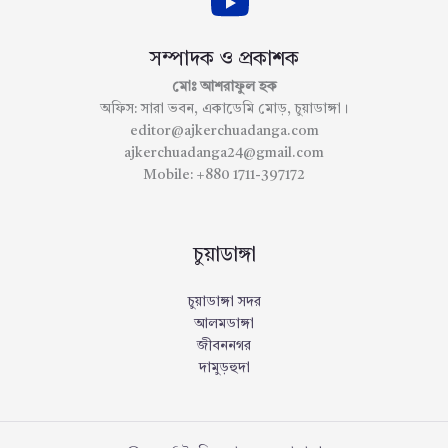
সম্পাদক ও প্রকাশক
মোঃ আশরাফুল হক
অফিস: সারা ভবন, একাডেমি মোড়, চুয়াডাঙ্গা।
editor@ajkerchuadanga.com
ajkerchuadanga24@gmail.com
Mobile: +880 1711-397172
চুয়াডাঙ্গা
চুয়াডাঙ্গা সদর
আলমডাঙ্গা
জীবননগর
দামুড়হুদা