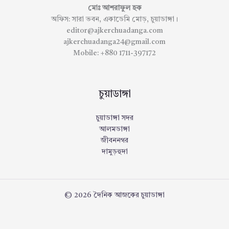
মোঃ আশরাফুল হক
অফিস: সারা ভবন, একাডেমি মোড়, চুয়াডাঙ্গা।
editor@ajkerchuadanga.com
ajkerchuadanga24@gmail.com
Mobile: +880 1711-397172
চুয়াডাঙ্গা
চুয়াডাঙ্গা সদর
আলমডাঙ্গা
জীবননগর
দামুড়হুদা
© 2026 দৈনিক আজকের চুয়াডাঙ্গা