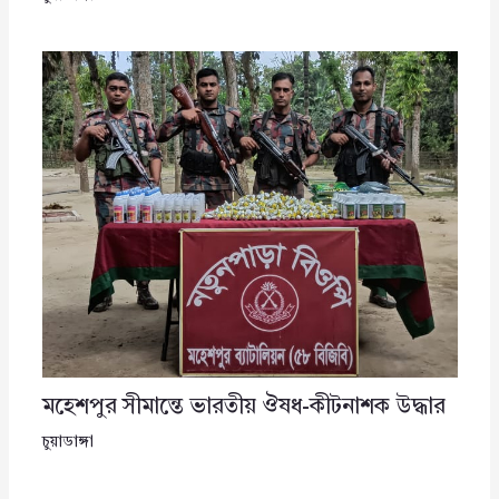
মহেশপুর সীমান্তে ভারতীয় ঔষধ-কীটনাশক উদ্ধার
চুয়াডাঙ্গা