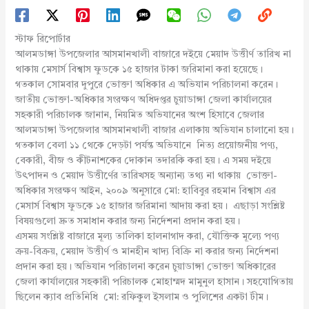
স্টাফ রিপোর্টার
আলমডাঙ্গা উপজেলার আসমানখালী বাজারে দইয়ে মেয়াদ উত্তীর্ণ তারিখ না
থাকায় মেসার্স বিশ্বাস ফুডকে ১৫ হাজার টাকা জরিমানা করা হয়েছে।
গতকাল সোমবার দুপুরে ভোক্তা অধিকার এ অভিযান পরিচালনা করেন।
জাতীয় ভোক্তা-অধিকার সংরক্ষণ অধিদপ্তর চুয়াডাঙ্গা জেলা কার্যালয়ের
সহকারী পরিচালক জানান, নিয়মিত অভিযানের অংশ হিসাবে জেলার
আলমডাঙ্গা উপজেলার আসমানখালী বাজার এলাকায় অভিযান চালানো হয়।
গতকাল বেলা ১১ থেকে দেড়টা পর্যন্ত অভিযানে নিত্য প্রয়োজনীয় পণ্য,
বেকারী, বীজ ও কীটনাশকের দোকান তদারকি করা হয়। এ সময় দইয়ে
উৎপাদন ও মেয়াদ উত্তীর্ণের তারিখসহ অন্যান্য তথ্য না থাকায় ভোক্তা-
অধিকার সংরক্ষণ আইন, ২০০৯ অনুসারে মো: হাবিবুর রহমান বিশ্বাস এর
মেসার্স বিশ্বাস ফুডকে ১৫ হাজার জরিমানা আদায় করা হয়। এছাড়া সংশ্লিষ্ট
বিষয়গুলো দ্রুত সমাধান করার জন্য নির্দেশনা প্রদান করা হয়।
এসময় সংশ্লিষ্ট বাজারে মূল্য তালিকা হালনাগাদ করা, যৌক্তিক মূল্যে পণ্য
ক্রয়-বিক্রয়, মেয়াদ উত্তীর্ণ ও মানহীন খাদ্য বিক্রি না করার জন্য নির্দেশনা
প্রদান করা হয়। অভিযান পরিচালনা করেন চুয়াডাঙ্গা ভোক্তা অধিকারের
জেলা কার্যালয়ের সহকারী পরিচালক মোহাম্মদ মামুনুল হাসান। সহযোগিতায়
ছিলেন ক্যাব প্রতিনিধি মো: রফিকুল ইসলাম ও পুলিশের একটা টীম।