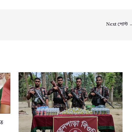
Next পোস্ট
তে