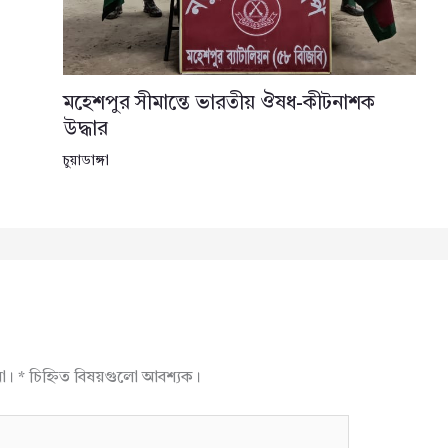
মহেশপুর সীমান্তে ভারতীয় ঔষধ-কীটনাশক
উদ্ধার
চুয়াডাঙ্গা
না।
*
চিহ্নিত বিষয়গুলো আবশ্যক।