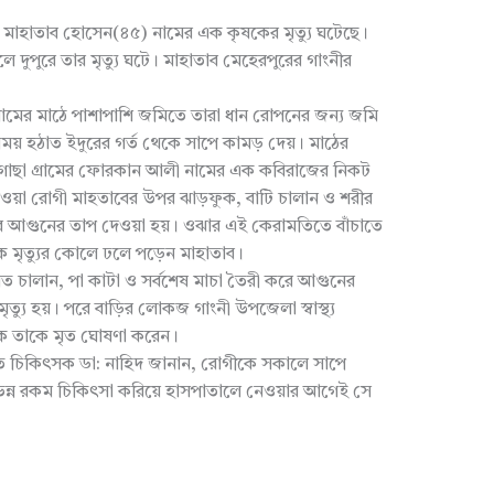
 মাহাতাব হোসেন(৪৫) নামের এক কৃষকের মৃত্যু ঘটেছে।
ুপুরে তার মৃত্যু ঘটে। মাহাতাব মেহেরপুরের গাংনীর
রামের মাঠে পাশাপাশি জমিতে তারা ধান রোপনের জন্য জমি
সময় হঠাত ইদুরের গর্ত থেকে সাপে কামড় দেয়। মাঠের
চৌগাছা গ্রামের ফোরকান আলী নামের এক কবিরাজের নিকট
 দেওয়া রোগী মাহতাবের উপর ঝাড়ফুক, বাটি চালান ও শরীর
ে আগুনের তাপ দেওয়া হয়। ওঝার এই কেরামতিতে বাঁচাতে
ে মৃত্যুর কোলে ঢলে পড়েন মাহাতাব।
 হাত চালান, পা কাটা ও সর্বশেষ মাচা তৈরী করে আগুনের
ৃত্যু হয়। পরে বাড়ির লোকজ গাংনী উপজেলা স্বাস্থ্য
ৎসক তাকে মৃত ঘোষণা করেন।
তব্যরত চিকিৎসক ডা: নাহিদ জানান, রোগীকে সকালে সাপে
িন্ন রকম চিকিৎসা করিয়ে হাসপাতালে নেওয়ার আগেই সে