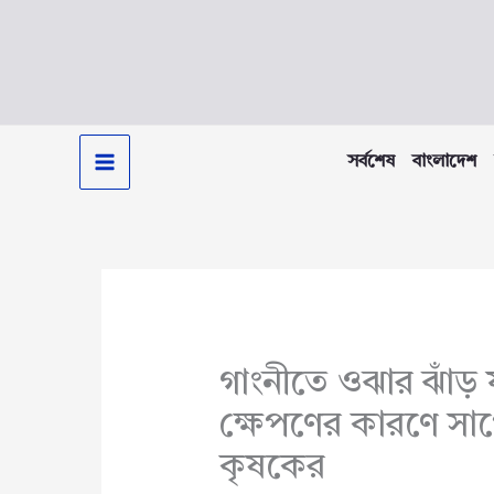
Skip
to
content
সর্বশেষ
বাংলাদেশ
গাংনীতে ওঝার ঝাঁড় 
ক্ষেপণের কারণে সাপ
কৃষকের