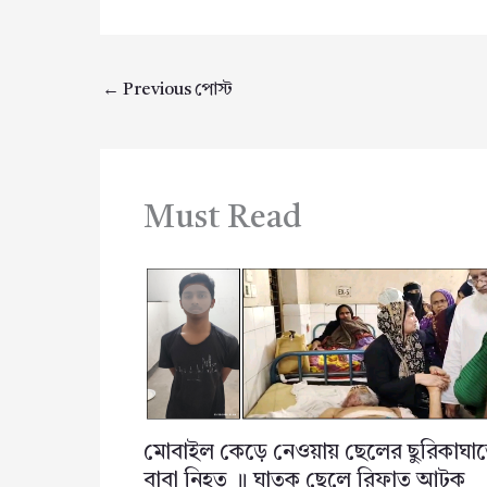
←
Previous পোস্ট
Must Read
মোবাইল কেড়ে নেওয়ায় ছেলের ছুরিকাঘা
বাবা নিহত ॥ ঘাতক ছেলে রিফাত আটক