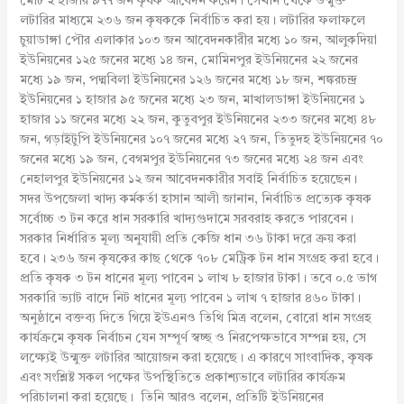
মোট ২ হাজার ৯৭৭ জন কৃষক আবেদন করেন। সেখান থেকে উন্মুক্ত
লটারির মাধ্যমে ২৩৬ জন কৃষককে নির্বাচিত করা হয়। লটারির ফলাফলে
চুয়াডাঙ্গা পৌর এলাকার ১০৩ জন আবেদনকারীর মধ্যে ১০ জন, আলুকদিয়া
ইউনিয়নের ১২৫ জনের মধ্যে ১৪ জন, মোমিনপুর ইউনিয়নের ২২ জনের
মধ্যে ১৯ জন, পদ্মবিলা ইউনিয়নের ১২৬ জনের মধ্যে ১৮ জন, শঙ্করচন্দ্র
ইউনিয়নের ১ হাজার ৯৫ জনের মধ্যে ২৩ জন, মাখালডাঙ্গা ইউনিয়নের ১
হাজার ১১ জনের মধ্যে ২২ জন, কুতুবপুর ইউনিয়নের ২৩৩ জনের মধ্যে ৪৮
জন, গড়াইটুপি ইউনিয়নের ১০৭ জনের মধ্যে ২৭ জন, তিতুদহ ইউনিয়নের ৭০
জনের মধ্যে ১৯ জন, বেগমপুর ইউনিয়নের ৭৩ জনের মধ্যে ২৪ জন এবং
নেহালপুর ইউনিয়নের ১২ জন আবেদনকারীর সবাই নির্বাচিত হয়েছেন।
সদর উপজেলা খাদ্য কর্মকর্তা হাসান আলী জানান, নির্বাচিত প্রত্যেক কৃষক
সর্বোচ্চ ৩ টন করে ধান সরকারি খাদ্যগুদামে সরবরাহ করতে পারবেন।
সরকার নির্ধারিত মূল্য অনুযায়ী প্রতি কেজি ধান ৩৬ টাকা দরে ক্রয় করা
হবে। ২৩৬ জন কৃষকের কাছ থেকে ৭০৮ মেট্রিক টন ধান সংগ্রহ করা হবে।
প্রতি কৃষক ৩ টন ধানের মূল্য পাবেন ১ লাখ ৮ হাজার টাকা। তবে ০.৫ ভাগ
সরকারি ভ্যাট বাদে নিট ধানের মূল্য পাবেন ১ লাখ ৭ হাজার ৪৬০ টাকা।
অনুষ্ঠানে বক্তব্য দিতে গিয়ে ইউএনও তিথি মিত্র বলেন, বোরো ধান সংগ্রহ
কার্যক্রমে কৃষক নির্বাচন যেন সম্পূর্ণ স্বচ্ছ ও নিরপেক্ষভাবে সম্পন্ন হয়, সে
লক্ষ্যেই উন্মুক্ত লটারির আয়োজন করা হয়েছে। এ কারণে সাংবাদিক, কৃষক
এবং সংশ্লিষ্ট সকল পক্ষের উপস্থিতিতে প্রকাশ্যভাবে লটারির কার্যক্রম
পরিচালনা করা হয়েছে। তিনি আরও বলেন, প্রতিটি ইউনিয়নের