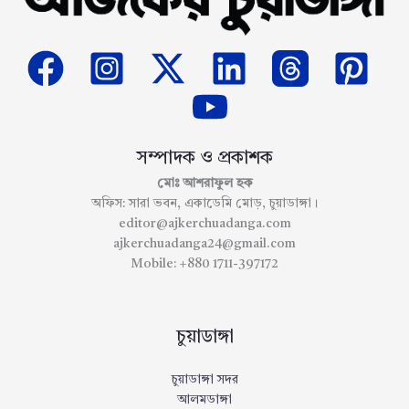
সম্পাদক ও প্রকাশক
মোঃ আশরাফুল হক
অফিস: সারা ভবন, একাডেমি মোড়, চুয়াডাঙ্গা।
editor@ajkerchuadanga.com
ajkerchuadanga24@gmail.com
Mobile: +880 1711-397172
চুয়াডাঙ্গা
চুয়াডাঙ্গা সদর
আলমডাঙ্গা