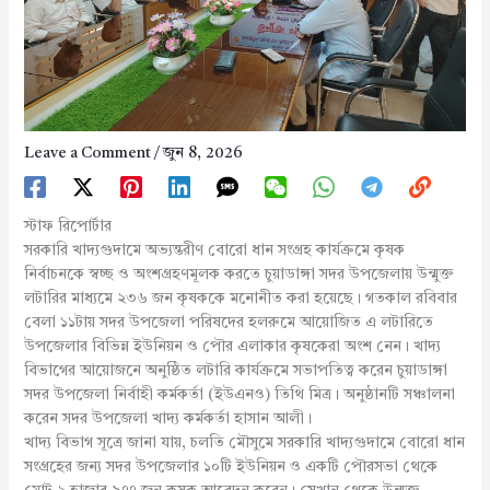
Leave a Comment
/
জুন 8, 2026
স্টাফ রিপোর্টার
সরকারি খাদ্যগুদামে অভ্যন্তরীণ বোরো ধান সংগ্রহ কার্যক্রমে কৃষক
নির্বাচনকে স্বচ্ছ ও অংশগ্রহণমূলক করতে চুয়াডাঙ্গা সদর উপজেলায় উন্মুক্ত
লটারির মাধ্যমে ২৩৬ জন কৃষককে মনোনীত করা হয়েছে। গতকাল রবিবার
বেলা ১১টায় সদর উপজেলা পরিষদের হলরুমে আয়োজিত এ লটারিতে
উপজেলার বিভিন্ন ইউনিয়ন ও পৌর এলাকার কৃষকেরা অংশ নেন। খাদ্য
বিভাগের আয়োজনে অনুষ্ঠিত লটারি কার্যক্রমে সভাপতিত্ব করেন চুয়াডাঙ্গা
সদর উপজেলা নির্বাহী কর্মকর্তা (ইউএনও) তিথি মিত্র। অনুষ্ঠানটি সঞ্চালনা
করেন সদর উপজেলা খাদ্য কর্মকর্তা হাসান আলী।
খাদ্য বিভাগ সূত্রে জানা যায়, চলতি মৌসুমে সরকারি খাদ্যগুদামে বোরো ধান
সংগ্রহের জন্য সদর উপজেলার ১০টি ইউনিয়ন ও একটি পৌরসভা থেকে