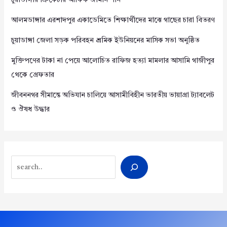
চুয়াডাঙ্গার ক্রিকেটার আফিফ জামান শান
আলমডাঙ্গার এরশাদপুর একাডেমিতে শিক্ষার্থীদের মাঝে গাছের চারা বিতরণ
চুয়াডাঙ্গা জেলা সড়ক পরিবহন শ্রমিক ইউনিয়নের মাসিক সভা অনুষ্ঠিত
মুক্তিপণের টাকা না পেয়ে আলোচিত রাফিজ হত্যা মামলার আসামি গাজীপুর
থেকে গ্রেফতার
জীবননগর সীমান্তে অভিযান চালিয়ে আসামীবিহীন ভারতীয় ভায়াগ্রা ট্যাবলেট
ও ঔষধ উদ্ধার
Search