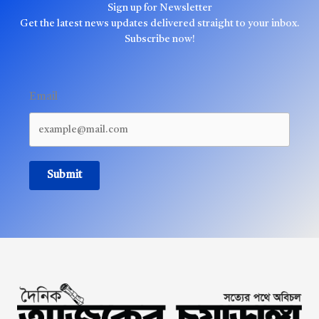
Sign up for Newsletter
Get the latest news updates delivered straight to your inbox.
Subscribe now!
Email
Submit