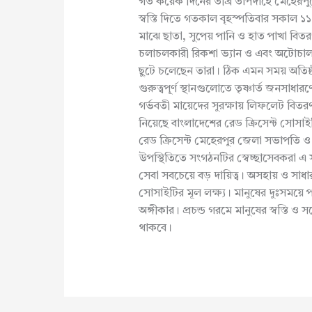
গত কয়েক দিনের তীব্র তাপদাহে মেহেরপুর
স্বস্তি দিতে গতকাল বৃহস্পতিবার সকাল ১
মাঝে ছাতা, সুপেয় পানি ও হাত পাখা বি
চলাচলকারী রিকশা ভ্যান ও এবং অটোচালক
ছুটে চলেছেন তারা। ঠিক এমন সময় অতিষ্ঠ
গুরুত্বপূর্ণ স্থানগুলোতে তৃষ্ণার্ত জনসাধা
গর্ভবতী মায়েদের সুরক্ষায় লিফলেট বিতর
নিয়েছে বাংলাদেশের রেড ক্রিসেন্ট সোস
রেড ক্রিসেন্ট মেহেরপুর জেলা সভাপতি ও
উপস্থিতিতে সংগঠনটির স্বেচ্ছাসেবকরা 
সেবা সবচেয়ে বড় দায়িত্ব। অসহায় ও সাধা
সোসাইটির মূল লক্ষ্য। মানুষের দুঃসময়
অঙ্গীকার। প্রচন্ড গরমে মানুষের স্বস্তি
থাকবে।