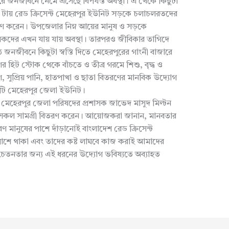
ে জনজীবনে নেমে এসেছে বিপর্যস্ত অবস্থা। এ থেকে কিছুটা
১ টায় রেড ক্রিসেন্ট মেহেরপুর ইউনিট সড়কে চলাচলরতদের
তরণ করেন। উপজেলার নিম্ন আয়ের মানুষ ও সড়কে
দের এখন যায় যায় অবস্থা। তারপরও জীবিকার তাগিদে
 জনজীবনে কিছুটা স্বস্তি দিতে মেহেরপুরের গাংনী বাজারে
রণের হিট স্টোক থেকে বাঁচতে ও তীব্র গরমে শিশু, বৃদ্ধ ও
ণ, সুপ্রিয় পানি, হাতপাখা ও ছাতা বিতরণের মানবিক উদ্যোগ
াইটি মেহেরপুর জেলা ইউনিট।
 মেহেরপুর জেলা পরিষদের প্রশাসক জাভেদ মাসুদ মিল্টন
এ সকল সামগ্রী বিতরণ করেন। আয়োজকরা জানান, মানবতার
রণ মানুষের পাশে দাঁড়ানোই বাংলাদেশ রেড ক্রিসেন্ট
ে পাশে থাকা এবং তাদের কষ্ট লাঘবে কাজ করাই আমাদের
 ও সচেতনতার জন্য এই ধরনের উদ্যোগ ভবিষ্যতে অব্যাহত