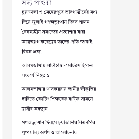
সদ্য পাওয়া
চুয়াডাঙ্গা ও মেহেরপুরে ভাবগাম্ভীর্যের মধ্য
দিয়ে জুলাই গণঅভ্যুত্থান দিবস পালন
বৈষম্যহীন সমাজের প্রত্যাশায় যারা
আত্মত্যাগ করেছেন তাদের প্রতি জানাই
বিনম্র শ্রদ্ধা
আলমডাঙ্গায় লাটাহাম্বা-মোটরসাইকেল
সংঘর্ষে নিহত ১
আলমডাঙ্গার খাসকররায় স্বামীর স্বীকৃতির
দাবিতে কোচিং শিক্ষকের বাড়ির সামনে
ছাত্রীর অবস্থান
গণঅভ্যুত্থান দিবসে চুয়াডাঙ্গায় বিএনপির
পুষ্পমাল্য অর্পণ ও আলোচনায়