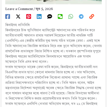
Leave a Comment
/
জুন 5, 2026
ঝিনাইদহ প্রতিনিধি
ঝিনাইদহের চিফ জুডিসিয়াল ম্যাজিস্ট্রেট আদালতের নাম পরিবর্তন করে
জাতীয়তাবাদী আদালত রাখার পরামর্শ দিয়েছেন জাতীয় নাগরিক পার্টি
(এনসিপি)-এর কেন্দ্রীয় কমিটির যুগ্ম সদস্য সচিব তারেক রেজা। একই সঙ্গে
তিনি আদালতের বিচারিক কার্যক্রম নিয়ে প্রশ্ন তুলে অভিযোগ করেন, জেলায়
রাজনৈতিক প্রভাবমুক্ত বিচার নিশ্চিত হচ্ছে না। গতকাল বৃহস্পতিবার দুপুরে
ঝিনাইদহ শহরের ফ্যামিলিজোন মিলনায়তনে আয়োজিত এক সংবাদ
সম্মেলনে তিনি এসব কথা বলেন।
সংবাদ সম্মেলনে তারেক রেজা দাবি করেন, ঝিনাইদহে জাতীয়তাবাদী দল
বিএনপির প্রভাব ছাড়া কোনো মামলার বিচার হচ্ছে না। তার অভিযোগ,
বিভিন্ন মামলার ক্ষেত্রে রাজনৈতিক বিবেচনা প্রাধান্য পাচ্ছে এবং বিচারিক
প্রক্রিয়া নিরপেক্ষভাবে পরিচালিত হচ্ছে না। তিনি আরও বলেন, আইন
মন্ত্রণালয়ের নির্দেশনা অনুসারেই অনেক ক্ষেত্রে বিচারিক সিদ্ধান্ত নেওয়া হচ্ছে
বলে সাধারণ মানুষের মধ্যে ধারণা তৈরি হয়েছে। বিচার বিভাগের স্বাধীনতা
ও নিরপেক্ষতা নিশ্চিত করার প্রয়োজনীয়তার কথাও তিনি উল্লেখ করেন।
সংবাদ সম্মেলনে এনসিপি নেতারা অভিযোগ করেন, গত ২২ মে ঝিনাইদহ