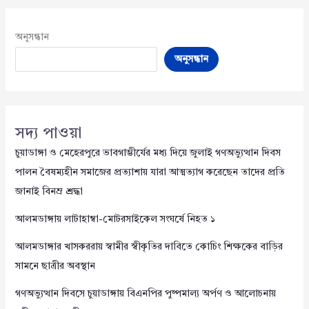
অনুসন্ধান
অনুসন্ধান
সদ্য পাওয়া
চুয়াডাঙ্গা ও মেহেরপুরে ভাবগাম্ভীর্যের মধ্য দিয়ে জুলাই গণঅভ্যুত্থান দিবস
পালন বৈষম্যহীন সমাজের প্রত্যাশায় যারা আত্মত্যাগ করেছেন তাদের প্রতি
জানাই বিনম্র শ্রদ্ধা
আলমডাঙ্গায় লাটাহাম্বা-মোটরসাইকেল সংঘর্ষে নিহত ১
আলমডাঙ্গার খাসকররায় স্বামীর স্বীকৃতির দাবিতে কোচিং শিক্ষকের বাড়ির
সামনে ছাত্রীর অবস্থান
গণঅভ্যুত্থান দিবসে চুয়াডাঙ্গায় বিএনপির পুষ্পমাল্য অর্পণ ও আলোচনায়