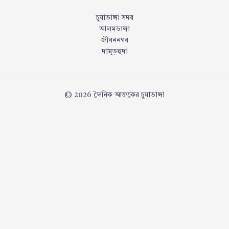
চুয়াডাঙ্গা সদর
আলমডাঙ্গা
জীবননগর
দামুড়হুদা
© 2026 দৈনিক আজকের চুয়াডাঙ্গা