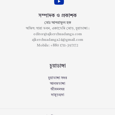
সম্পাদক ও প্রকাশক
মোঃ আশরাফুল হক
অফিস: সারা ভবন, একাডেমি মোড়, চুয়াডাঙ্গা।
editor@ajkerchuadanga.com
ajkerchuadanga24@gmail.com
Mobile: +880 1711-397172
চুয়াডাঙ্গা
চুয়াডাঙ্গা সদর
আলমডাঙ্গা
জীবননগর
দামুড়হুদা