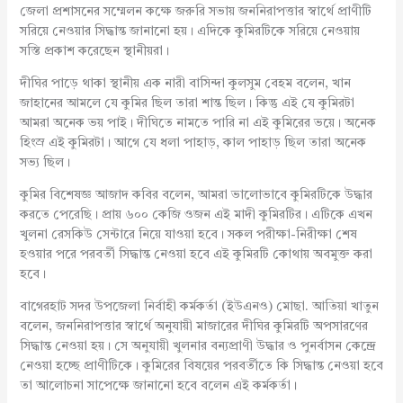
জেলা প্রশাসনের সম্মেলন কক্ষে জরুরি সভায় জননিরাপত্তার স্বার্থে প্রাণীটি
সরিয়ে নেওয়ার সিদ্ধান্ত জানানো হয়। এদিকে কুমিরটিকে সরিয়ে নেওয়ায়
সস্তি প্রকাশ করেছেন স্থানীয়রা।
দীঘির পাড়ে থাকা স্থানীয় এক নারী বাসিন্দা কুলসুম বেহম বলেন, খান
জাহানের আমলে যে কুমির ছিল তারা শান্ত ছিল। কিন্তু এই যে কুমিরটা
আমরা অনেক ভয় পাই। দীঘিতে নামতে পারি না এই কুমিরের ভয়ে। অনেক
হিংস্র এই কুমিরটা। আগে যে ধলা পাহাড়, কাল পাহাড় ছিল তারা অনেক
সভ্য ছিল।
কুমির বিশেষজ্ঞ আজাদ কবির বলেন, আমরা ভালোভাবে কুমিরটিকে উদ্ধার
করতে পেরেছি। প্রায় ৬০০ কেজি ওজন এই মাদী কুমিরটির। এটিকে এখন
খুলনা রেসকিউ সেন্টারে নিয়ে যাওয়া হবে। সকল পরীক্ষা-নিরীক্ষা শেষ
হওয়ার পরে পরবর্তী সিদ্ধান্ত নেওয়া হবে এই কুমিরটি কোথায় অবমুক্ত করা
হবে।
বাগেরহাট সদর উপজেলা নির্বাহী কর্মকর্তা (ইউএনও) মোছা. আতিয়া খাতুন
বলেন, জননিরাপত্তার স্বার্থে অনুযায়ী মাজারের দীঘির কুমিরটি অপসারণের
সিদ্ধান্ত নেওয়া হয়। সে অনুযায়ী খুলনার বন্যপ্রাণী উদ্ধার ও পুনর্বাসন কেন্দ্রে
নেওয়া হচ্ছে প্রাণীটিকে। কুমিরের বিষয়ের পরবর্তীতে কি সিদ্ধান্ত নেওয়া হবে
তা আলোচনা সাপেক্ষে জানানো হবে বলেন এই কর্মকর্তা।