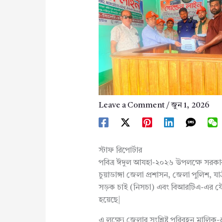
Leave a Comment
/
জুন 1, 2026
স্টাফ রিপোর্টার
পবিত্র ঈদুল আযহা-২০২৬ উপলক্ষে সরকার ঘোষ
চুয়াডাঙ্গা জেলা প্রশাসন, জেলা পুলিশ, য
সড়ক চাই (নিসচা) এবং বিআরটিএ-এর যৌথ 
হয়েছে|
এ লক্ষ্যে জেলার সংশ্লিষ্ট পরিবহন মালি