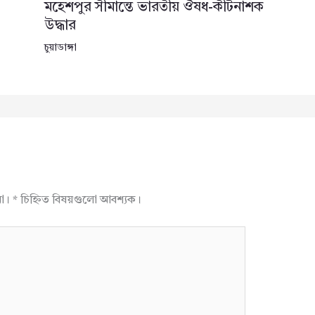
মহেশপুর সীমান্তে ভারতীয় ঔষধ-কীটনাশক
উদ্ধার
চুয়াডাঙ্গা
না।
*
চিহ্নিত বিষয়গুলো আবশ্যক।