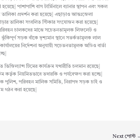
 হয়েছে| পাশাপাশি বাস টার্মিনালে ব্যানার স্থাপন এবং সকল
 তালিকা প্রদর্শন করা হয়েছে| এছাড়াও আন্তঃজেলা
ে ভাড়ার তালিকা সংবলিত স্টিকার সংযোজন করা হয়েছে|
 পরিবহন চালকদের মাঝে সচেতনতামূলক লিফলেট ও
 ঝুঁকিপূর্ণ সড়ক বাঁকে দৃশ্যমান স্থানে সতর্কতামূলক লাল
ার্যালয়ের নির্দেশনা অনুযায়ী সচেতনতামূলক অডিও বার্তা
্ছে|
িত ভিজিল্যান্স টিমের কার্যক্রম যথারীতি চলমান রয়েছে|
ম কর্তৃক নিয়মিতভাবে তদারকি ও পর্যবেক্ষণ করা হচ্ছে|
রাফিক পুলিশ, পরিবহন মালিক সমিতি, নিরাপদ সড়ক চাই ও
িম গঠন করা হয়েছে|
Next পোস্ট