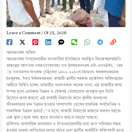
Leave a Comment
/
মে 25, 2026
আলমডাঙ্গা অফিস
আলমডাঙ্গা উপজেলাধীন ভাংবাড়ীয়া ইউনিয়নে অবস্থিত জিকেআরআইডি
প্রকল্পের আওতায় ওসঢ়ৎড়াবসবহঃ ড়ভ ইযধহমনৎরধ এঈ-এড়ৎঢ়ঁশঁৎ ারধ
ঁঢ় ড়ভভরপব জড়ধফ চেইনেজ ১৪০০-২২৫০স টহফবৎ অষধসফধহমধ
টঢ়ধুরষধ, উরংঃ ঈযঁধফধহমধ| রাস্তাটি স্থানীয় সরকার প্রকৌশল অধিদপ্তরের
অধীনে নির্মিত হচ্ছে| রাস্তাটির গুনগতমান অনেক ভাল| এই রাস্তাটির কাজ
সম্পন্ন হলে এলাকার উন্নয়ন ও টেকসই যোগাযোগ ব্যবস্থার মূল ভিত্তি
হিসেবে কাজ করবে| এই রাস্তাটি নিমার্ণের ফলে স্থানীয় জনগণের
জীবনযাত্রার মান উন্নয়ন হওয়ার পাশাপাশি দেশের সামগ্রিক অর্থনৈতিক ও
সামাজিক উন্নয়ন ত্বরাšি^ত হবে| রাস্তাটি নিমার্ণের মাধ্যমে জনগণ সহজে
এক স্থান থেকে অন্য স্থানে যাতায়াত করতে সহজে পারবে|
কৃষিপণ্য ব্যবসায়িক মালামাল ও নিত্যপ্রয়োজনীয় দ্রব্য দ্রুত পরিবহন সম্ভব
হওয়ায় ব্যবসা-বাণিজ্যের প্রসার ঘটবে এবং স্থানীয় অর্থনীতি শক্তিশালী হবে|