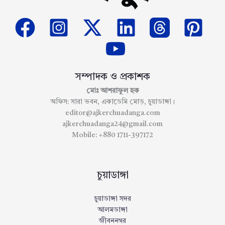
সম্পাদক ও প্রকাশক
মোঃ আশরাফুল হক
অফিস: সারা ভবন, একাডেমি মোড়, চুয়াডাঙ্গা।
editor@ajkerchuadanga.com
ajkerchuadanga24@gmail.com
Mobile: +880 1711-397172
চুয়াডাঙ্গা
চুয়াডাঙ্গা সদর
আলমডাঙ্গা
জীবননগর