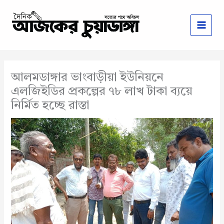
Skip
to
content
আলমডাঙ্গার ভাংবাড়ীয়া ইউনিয়নে
এলজিইডির প্রকল্পের ৭৮ লাখ টাকা ব্যয়ে
নির্মিত হচ্ছে রাস্তা