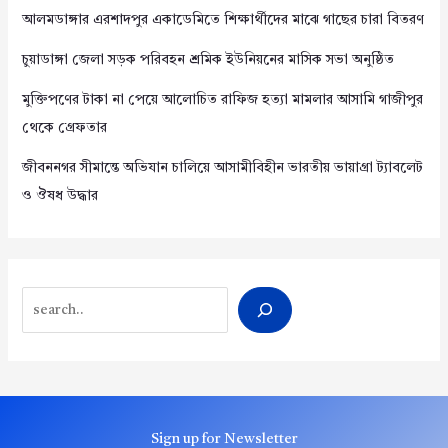
আলমডাঙ্গার এরশাদপুর একাডেমিতে শিক্ষার্থীদের মাঝে গাছের চারা বিতরণ
চুয়াডাঙ্গা জেলা সড়ক পরিবহন শ্রমিক ইউনিয়নের মাসিক সভা অনুষ্ঠিত
মুক্তিপণের টাকা না পেয়ে আলোচিত রাফিজ হত্যা মামলার আসামি গাজীপুর
থেকে গ্রেফতার
জীবননগর সীমান্তে অভিযান চালিয়ে আসামীবিহীন ভারতীয় ভায়াগ্রা ট্যাবলেট
ও ঔষধ উদ্ধার
Search
Sign up for Newsletter