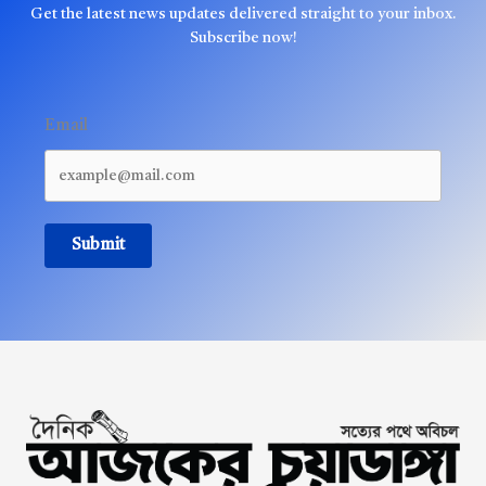
Get the latest news updates delivered straight to your inbox.
Subscribe now!
Email
Submit