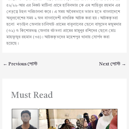
৫২/২২-আর এর নিকট মাটিলা গ্রামে হাবিলদার কে এম শাহিবুর রহমান এর
নেতৃত্বে টহল পরিচালনা করে। এ সময় অবৈধভাবে ভারত হতে বাংলাদেশে
অনুপ্রবেশের সময় ২ জন বাংলাদেশী নাগরিক আটক করা হয়। আটককৃতরা
হলো নড়াইল জেলার চালিঘাট গ্রামের বাবুলালের ছেলে বাসুদেব মজুমদার
(৩২) ও কিশোরগঞ্জ জেলার বটতলা গ্রামের মামুনুর রশিদের ছেলে মোঃ
মাহফুজুর রহমান (৩৪)। আটককৃতদের মহেশপুর থানায় সোর্পদ করা
হয়েছে।
←
Previous পোস্ট
Next পোস্ট
→
Must Read