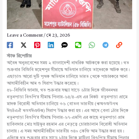
Leave a Comment
/
মে 23, 2026
স্টাফ রিপোর্টার
অবৈধ অনুপ্রবেশের সময় ২ বাংলাদেশী নাগরিক আটককে করা হয়েছে। গত
শুক্রবার বিজিবি মহেশপুর সীমান্তে অভিযান চালিয়ে তাদেরকে আটক করে।
এছাড়াও আরো দুটি পৃথক অভিযান চালিয়ে ভারত থেকে পাচারকরে আনা
আসামীবিহীন আম ও সিরাপ উদ্ধার করেছে।
৫৮-বিজিবি জানায়, গত শুক্রবার সন্ধ্যা সাড়ে ৬টার দিকে জীবননগর
নতুনপাড়া বিওপি’র সীমান্ত পিলার-৬৪/৪-এস এর নিকট নতুনপাড়া গ্রামে
মাদক বিরোধী অভিযান চালিয়ে ৩৬ বোতল ভারতীয় (ঋঅওজউণখ
ঈঙটএঐ খওঘঈঞটঝ) সিরাপ উদ্ধার করা হয়। এর আগে বেলা ১টার দিকে
নতুনপাড়া বিওপি’র সীমান্ত পিলার-৬৭-এমপি এর কাছে নতুনপাড়া গ্রাম
হাবিলদার মোঃ সাইফুর রহমান এর নেতৃত্বে চোরাচালান বিরোধী অভিযান
চালায়। এ সময় আসামীবিহীন ভারতীয় ৩৪০ কেজি আম উদ্ধার করা হয়।
এদিকে গত শুক্রবার রাত সাড়ে ৮টার দিকে মাটিলা বিওপি’র সীমান্ত পিলার