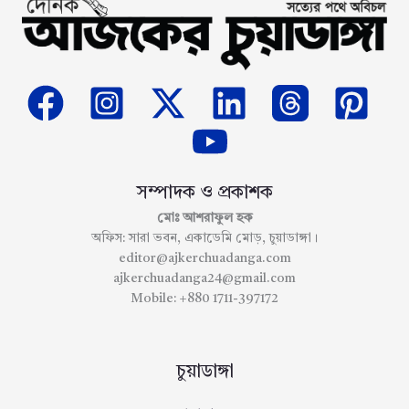
সম্পাদক ও প্রকাশক
মোঃ আশরাফুল হক
অফিস: সারা ভবন, একাডেমি মোড়, চুয়াডাঙ্গা।
editor@ajkerchuadanga.com
ajkerchuadanga24@gmail.com
Mobile: +880 1711-397172
চুয়াডাঙ্গা