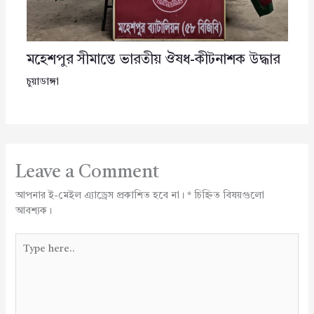
মহেশপুর সীমান্তে ভারতীয় ঔষধ-কীটনাশক উদ্ধার
চুয়াডাঙ্গা
Leave a Comment
আপনার ই-মেইল এ্যাড্রেস প্রকাশিত হবে না।
*
চিহ্নিত বিষয়গুলো
আবশ্যক।
Type
here..