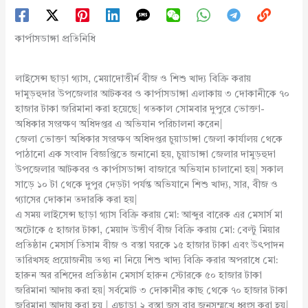
কার্পাসডাঙ্গা প্রতিনিধি
লাইসেন্স ছাড়া গ্যাস, মেয়াদোত্তীর্ন বীজ ও শিশু খাদ্য বিক্রি করায়
দামুড়হুদার উপজেলার আটকবর ও কার্পাসডাঙ্গা এলাকায় ৩ দোকানীকে ৭০
হাজার টাকা জরিমানা করা হয়েছে| গতকাল সোমবার দুপুরে ভোক্তা-
অধিকার সংরক্ষণ অধিদপ্তর এ অভিযান পরিচালনা করেন|
জেলা ভোক্তা অধিকার সংরক্ষণ অধিদপ্তর চুয়াডাঙ্গা জেলা কার্যালয় থেকে
পাঠানো এক সংবাদ বিজ্ঞপ্তিতে জনানো হয়, চুয়াডাঙ্গা জেলার দামুড়হুদা
উপজেলার আটকবর ও কার্পাসডাঙ্গা বাজারে অভিযান চালানো হয়| সকাল
সাড়ে ১০ টা থেকে দুপুর দেড়টা পর্যন্ত অভিযানে শিশু খাদ্য, সার, বীজ ও
গ্যাসের দোকান তদারকি করা হয়|
এ সময় লাইসেন্স ছাড়া গ্যাস বিক্রি করায় মো: আব্দুর বারেক এর মেসার্স মা
অটোকে ৫ হাজার টাকা, মেয়াদ উত্তীর্ণ বীজ বিক্রি করায় মো: বেল্টু মিয়ার
প্রতিষ্ঠান মেসার্স তিসাম বীজ ও বস্তা ঘরকে ১৫ হাজার টাকা এবং উৎপাদন
তারিখসহ প্রয়োজনীয় তথ্য না নিয়ে শিশু খাদ্য বিক্রি করার অপরাধে মো:
হারুন অর রশিদের প্রতিষ্ঠান মেসার্স হারুন স্টোরকে ৫০ হাজার টাকা
জরিমানা আদায় করা হয়| সর্বমোট ৩ দোকানীর কাছ থেকে ৭০ হাজার টাকা
জরিমানা আদায় করা হয় | এছাড়া ২ বস্তা জুস বার জনসম্মুখে ধ্বংস করা হয়|