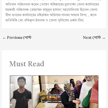
অভিযান পরিচালনা করেন ভোক্তা অধিকারের চুয়াডাঙ্গা জেলা কার্যালয়ের
সহকারী পরিচালক মোহাম্মদ মামুনুল হাসান| সহযোগিতায় ছিলেন জেলা
বীজ প্রত্যয়ন কার্যালয়ের বহিরাঙ্গন অফিসার সালমা জাহান নিপা, , ক্যাব
প্রতিনিধি মো: রফিকুল ইসলাম ও জেলা পুলিশের একটা টীম|
←
Previous পোস্ট
Next পোস্ট
→
Must Read