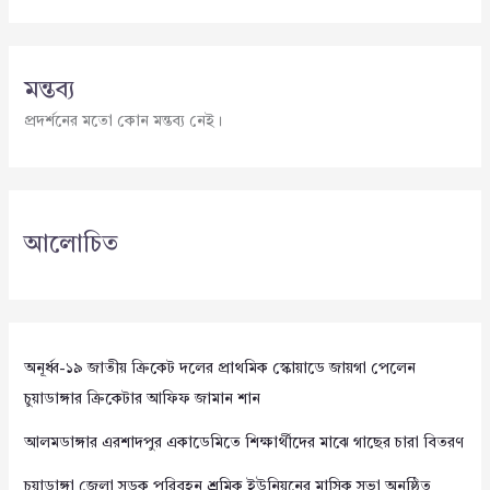
মন্তব্য
প্রদর্শনের মতো কোন মন্তব্য নেই।
আলোচিত
অনূর্ধ্ব-১৯ জাতীয় ক্রিকেট দলের প্রাথমিক স্কোয়াডে জায়গা পেলেন
চুয়াডাঙ্গার ক্রিকেটার আফিফ জামান শান
আলমডাঙ্গার এরশাদপুর একাডেমিতে শিক্ষার্থীদের মাঝে গাছের চারা বিতরণ
চুয়াডাঙ্গা জেলা সড়ক পরিবহন শ্রমিক ইউনিয়নের মাসিক সভা অনুষ্ঠিত