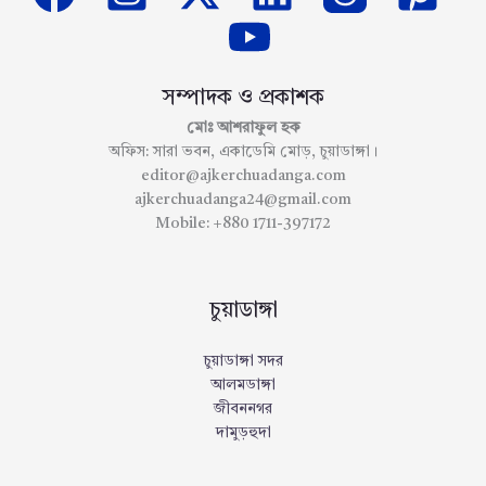
সম্পাদক ও প্রকাশক
মোঃ আশরাফুল হক
অফিস: সারা ভবন, একাডেমি মোড়, চুয়াডাঙ্গা।
editor@ajkerchuadanga.com
ajkerchuadanga24@gmail.com
Mobile: +880 1711-397172
চুয়াডাঙ্গা
চুয়াডাঙ্গা সদর
আলমডাঙ্গা
জীবননগর
দামুড়হুদা