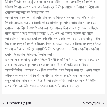
সিরাপ উদ্ধার করা হয়| এর আগে বেলা ১টার দিকে মেদেনীপুর বিওপি’র
সীমান্ত পিলার-৬৩/১-এস এর নিকট মেদিনীপুর গ্রামে অভিযান চালিয়ে ৩৪
বোতল ভারতীয় মদ উদ্ধার করা হয়|
অপরদিকে গতকাল সোমবার রাত ৩টার দিকে যাদবপুর বিওপি’র সীমান্ত
পিলার-৪৯/৪-এস এর নিকট পার-গোপালপুর গ্রামে অভিযান চালিয়ে ২৪
বোতল ভারতীয় সিরাপ উদ্ধার করা হয়| একই দিন রাত সাড়ে ১২টার দিকে
রাজাপুর বিওপি’র সীমান্ত পিলার-৭২/২-এস এর নিকট মানিকপুর গ্রামে
অভিযান চালিয়ে ৪৬ বোতল ভারতীয় মদ উদ্ধার করা হয়| ভোর সাড়ে ৫টার
দিকে গয়েশপুর বিওপি’র সীমান্ত পিলার-৬৮/৪-এস এর নিকট গয়েশপুর উওর
পারায় অভিযান চালিয়ে আসামীবিহীন ১ হাজার ১৮০ পিস ভারতীয় ভারতীয়
যৌন উত্তেযোক ট্যাবলেট উদ্ধার করা হয়|
এর আগে রাত সাড়ে ১২টার দিকে উথলী বিওপি’র সীমান্ত পিলার-৭২/১-এস
এর কাছে সন্তোষপুর গ্রামের চোরাচালান বিরোধী অভিযান চালিয়ে
আসামীবিহীন ১ হাজার ৭১০ পিস ভারতীয় ঔষধ উদ্ধার করা হয়| একই সময়ে
জীবননগর নতুনপাড়া বিওপি’র সীমান্ত পিলার-৬৬/৭-এস এর কাছে
নতুনপাড়ার চোরাচালান বিরোধী অভিযান পরিচালনা করে আসামীবিহীন
৫৩২ পিস ভারতীয় যৌন উত্তেজক ট্যাবলেট আটক করা হয়|
←
Previous পোস্ট
Next পোস্ট
→