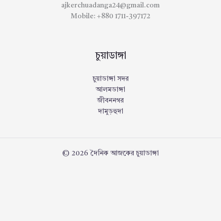
ajkerchuadanga24@gmail.com
Mobile: +880 1711-397172
চুয়াডাঙ্গা
চুয়াডাঙ্গা সদর
আলমডাঙ্গা
জীবননগর
দামুড়হুদা
© 2026 দৈনিক আজকের চুয়াডাঙ্গা