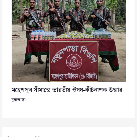
মহেশপুর সীমান্তে ভারতীয় ঔষধ-কীটনাশক উদ্ধার
চুয়াডাঙ্গা