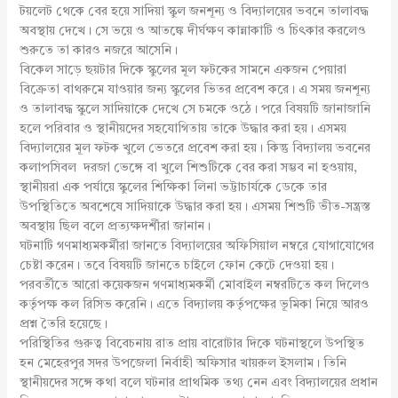
টয়লেট থেকে বের হয়ে সাদিয়া স্কুল জনশূন্য ও বিদ্যালয়ের ভবনে তালাবদ্ধ
অবস্থায় দেখে। সে ভয়ে ও আতঙ্কে দীর্ঘক্ষণ কান্নাকাটি ও চিৎকার করলেও
শুরুতে তা কারও নজরে আসেনি।
বিকেল সাড়ে ছয়টার দিকে স্কুলের মূল ফটকের সামনে একজন পেয়ারা
বিক্রেতা বাথরুমে যাওয়ার জন্য স্কুলের ভিতর প্রবেশ করে। এ সময় জনশূন্য
ও তালাবদ্ধ স্কুলে সাদিয়াকে দেখে সে চমকে ওঠে। পরে বিষয়টি জানাজানি
হলে পরিবার ও স্থানীয়দের সহযোগিতায় তাকে উদ্ধার করা হয়। এসময়
বিদ্যালয়ের মূল ফটক খুলে ভেতরে প্রবেশ করা হয়। কিন্তু বিদ্যালয় ভবনের
কলাপসিবল দরজা ভেঙ্গে বা খুলে শিশুটিকে বের করা সম্ভব না হওয়ায়,
স্থানীয়রা এক পর্যায়ে স্কুলের শিক্ষিকা লিনা ভট্টাচার্যকে ডেকে তার
উপস্থিতিতে অবশেষে সাদিয়াকে উদ্ধার করা হয়। এসময় শিশুটি ভীত-সন্ত্রস্ত
অবস্থায় ছিল বলে প্রত্যক্ষদর্শীরা জানান।
ঘটনাটি গণমাধ্যমকর্মীরা জানতে বিদ্যালয়ের অফিসিয়াল নম্বরে যোগাযোগের
চেষ্টা করেন। তবে বিষয়টি জানতে চাইলে ফোন কেটে দেওয়া হয়।
পরবর্তীতে আরো কয়েকজন গণমাধ্যমকর্মী মোবাইল নম্বরটিতে কল দিলেও
কর্তৃপক্ষ কল রিসিভ করেনি। এতে বিদ্যালয় কর্তৃপক্ষের ভূমিকা নিয়ে আরও
প্রশ্ন তৈরি হয়েছে।
পরিস্থিতির গুরুত্ব বিবেচনায় রাত প্রায় বারোটার দিকে ঘটনাস্থলে উপস্থিত
হন মেহেরপুর সদর উপজেলা নির্বাহী অফিসার খায়রুল ইসলাম। তিনি
স্থানীয়দের সঙ্গে কথা বলে ঘটনার প্রাথমিক তথ্য নেন এবং বিদ্যালয়ের প্রধান