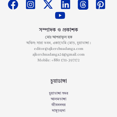
সম্পাদক ও প্রকাশক
মোঃ আশরাফুল হক
অফিস: সারা ভবন, একাডেমি মোড়, চুয়াডাঙ্গা।
editor@ajkerchuadanga.com
ajkerchuadanga24@gmail.com
Mobile: +880 1711-397172
চুয়াডাঙ্গা
চুয়াডাঙ্গা সদর
আলমডাঙ্গা
জীবননগর
দামুড়হুদা