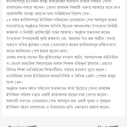
কালিদাসপুর ইউনিয়ন স্বাস্থ্য কমপ্লেক্সের জরাজীর্ণ রাস্তার বিষয়টি জেলা
প্রশাসকের নজরে আনেন। জেলা প্রশাসক বিষয়টি গুরুত্ব সহকারে শুনে দ্রুত
প্রয়োজনীয় ব্যবস্থা গ্রহণের জন্য সংশ্লিষ্টদের নির্দেশ দেন।
১৩ নম্বর কালিদাসপুর ইউনিয়ন পরিষদের চেয়ারম্যান শেখ আশাদুল হকের
সভাপতিত্বে অনুষ্ঠানে বিশেষ অতিথি ছিলেন আলমডাঙ্গা উপজেলা নির্বাহী
কর্মকর্তা ও নির্বাহী ম্যাজিস্ট্রেট পান্না আক্তার। অনুষ্ঠান সঞ্চালনা করেন
উপজেলা উপসহকারী কৃষি কর্মকর্তা মো. আহসান উল হক শাহীন। সভার
শুরুতে পবিত্র কুরআন থেকে তেলাওয়াত করেন কালিদাসপুর দক্ষিণপাড়া
জামে মসজিদের পেশ ইমাম জুয়েল রানা।
এসময় বক্তব্য রাখেন বীর মুক্তিযোদ্ধা নওয়াব আলি, সমাজসেবক মহিউদ্দিন
ও জেএস মাধ্যমিক বিদ্যালয়ের প্রধান শিক্ষক রফিকুল ইসলাম। এছাড়া
বিভিন্ন শিক্ষা প্রতিষ্ঠানের শিক্ষার্থীরাও তাদের মতামত তুলে ধরেন।
মতবিনিময় সভায় ইউনিয়নের জনপ্রতিনিধি ও বিভিন্ন শ্রেণি-পেশার মানুষ
অংশ নেন।
অনুষ্ঠান শুরুর আগে পরিবেশ সংরক্ষণের বার্তা হিসেবে জেলা প্রশাসক
ইউনিয়ন পরিষদ চত্বরে একটি কাঠবাদাম গাছের চারা রোপণ করেন।
সমাপনী বক্তব্যে চেয়ারম্যান শেখ আশাদুল হক একটি সুন্দর ও সুশৃঙ্খল
ইউনিয়ন গঠনে প্রশাসনের এ উদ্যোগের প্রতি একাত্মতা প্রকাশ করেন।