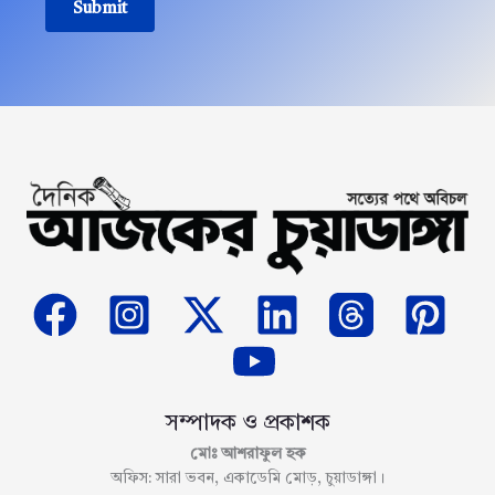
Submit
সম্পাদক ও প্রকাশক
মোঃ আশরাফুল হক
অফিস: সারা ভবন, একাডেমি মোড়, চুয়াডাঙ্গা।