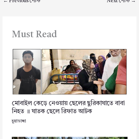
←
Previous পোস্ট
Next পোস্ট
→
Must Read
মোবাইল কেড়ে নেওয়ায় ছেলের ছুরিকাঘাতে বাবা
নিহত ॥ ঘাতক ছেলে রিফাত আটক
চুয়াডাঙ্গা