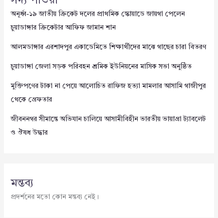
সদ্য পাওয়া
অনূর্ধ্ব-১৯ জাতীয় ক্রিকেট দলের প্রাথমিক স্কোয়াডে জায়গা পেলেন
চুয়াডাঙ্গার ক্রিকেটার আফিফ জামান শান
আলমডাঙ্গার এরশাদপুর একাডেমিতে শিক্ষার্থীদের মাঝে গাছের চারা বিতরণ
চুয়াডাঙ্গা জেলা সড়ক পরিবহন শ্রমিক ইউনিয়নের মাসিক সভা অনুষ্ঠিত
মুক্তিপণের টাকা না পেয়ে আলোচিত রাফিজ হত্যা মামলার আসামি গাজীপুর
থেকে গ্রেফতার
জীবননগর সীমান্তে অভিযান চালিয়ে আসামীবিহীন ভারতীয় ভায়াগ্রা ট্যাবলেট
ও ঔষধ উদ্ধার
মন্তব্য
প্রদর্শনের মতো কোন মন্তব্য নেই।