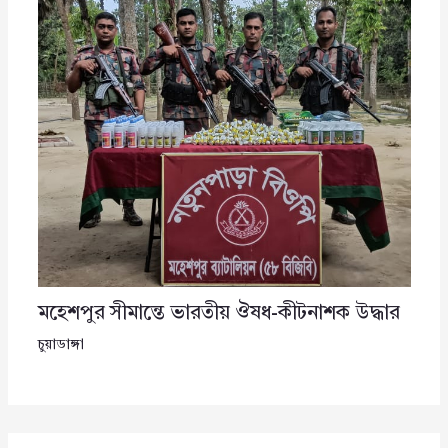
মহেশপুর সীমান্তে ভারতীয় ঔষধ-কীটনাশক উদ্ধার
চুয়াডাঙ্গা