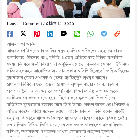
Leave a Comment
/
এপ্রিল 14, 2026
আলমডাঙ্গা অফিস
আলমডাঙ্গা উপজেলার কালিদাসপুর ইউনিয়ন পরিষদের উদ্যোগে মাদক,
বাল্যবিবাহ, কিশোর গ্যাং, দুর্নীতি ও ডেঙ্গু প্রতিরোধসহ বিভিন্ন সামাজিক
সমস্যা নিরসনে মতবিনিময় সভা অনুষ্ঠিত হয়েছে। গতকাল সোমবার ইউনিয়ন
পরিষদ হলরুমে আয়োজিত এ সভায় প্রধান অতিথি হিসেবে উপস্থিত ছিলেন
চুয়াডাঙ্গার জেলা প্রশাসক ও জেলা ম্যাজিস্ট্রেট লুৎফুন নাহার।
প্রধান অতিথির বক্তব্যে জেলা প্রশাসক লুৎফুন নাহার বলেন, বর্তমান
প্রজন্মের নৈতিক অবক্ষয় রোধে পরিবার, শিক্ষা প্রতিষ্ঠান ও সমাজকে
সমন্বিতভাবে কাজ করতে হবে। বিশেষ করে স্কুলপড়ুয়া শিক্ষার্থীদের
অতিরিক্ত মুঠোফোন ব্যবহার নিয়ে তিনি উদ্বেগ প্রকাশ করেন এবং শিক্ষক ও
অভিভাবকদের আরও সচেতন হওয়ার আহ্বান জানান। তিনি বলেন, একটি
সমৃদ্ধ জাতি গঠনে মাদক ও কিশোর গ্যাংমুক্ত সমাজের কোনো বিকল্প নেই।
সভায় নিগার সিদ্দিক ডিগ্রি কলেজের প্রভাষক ও বাংলাদেশ মানবাধিকার
কমিশন, আলমডাঙ্গা উপজেলা শাখার সেক্রেটারি খাইরুল ইসলাম