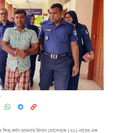
6
 শিশু ধর্ষণ মামলায় রিগান হোসেনকে (৩১) নামের এক